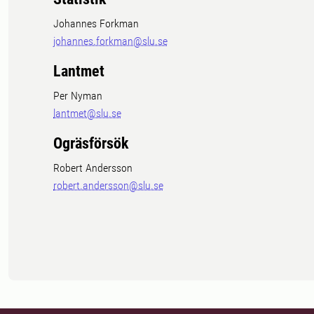
Johannes Forkman
johannes.forkman@slu.se
Lantmet
Per Nyman
lantmet@slu.se
Ogräsförsök
Robert Andersson
robert.andersson@slu.se