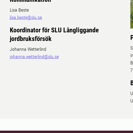
Lisa Beste
lisa.beste@slu.se
Koordinator för SLU Långliggande
jordbruksförsök
S
Johanna Wetterlind
I
johanna.wetterlind@slu.se
B
7
U
U