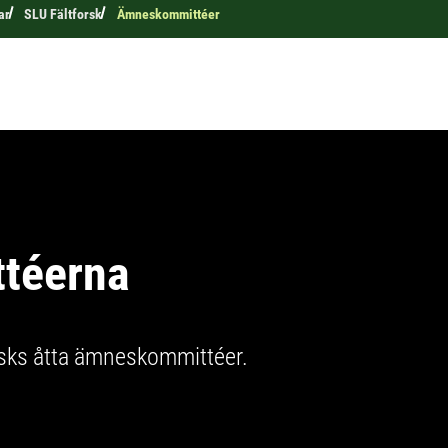
ar
SLU Fältforsk
Ämneskommittéer
téerna
rsks åtta ämneskommittéer.