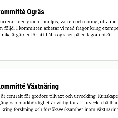
ommitté Ogräs
urrerar med grödor om ljus, vatten och näring, ofta me
om följd. I kommittén arbetar vi med frågor kring exempe
 olika åtgärder för att hålla ogräset på en lagom nivå.
ommitté Växtnäring
 är centralt för grödors tillväxt och utveckling. Kunska
gång och markbördighet är viktig för att utveckla hållba
 kring forskning och försöksverksamhet inom växtnärin