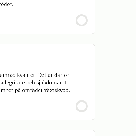
rödor.
mrad kvalitet. Det är därför
skadegörare och sjukdomar. I
samhet på området växtskydd.