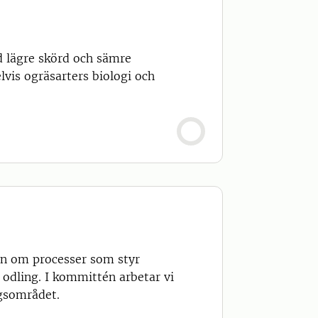
d lägre skörd och sämre
lvis ogräsarters biologi och
pen om processer som styr
r odling. I kommittén arbetar vi
gsområdet.