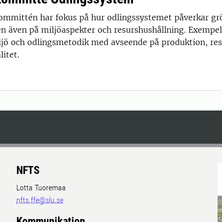
kommittén har fokus på hur odlingssystemet påverkar g
en även på miljöaspekter och resurshushållning. Exempel
ljö och odlingsmetodik med avseende på produktion, re
itet.
NFTS
Lotta Tuoremaa
nfts.ffe@slu.se
Kommunikation