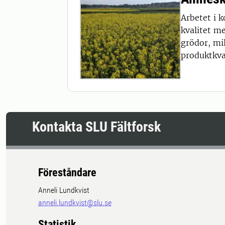
Arbetet i 
kvalitet m
grödor, mi
produktkval
Kontakta SLU Fältforsk
Föreståndare
Anneli Lundkvist
anneli.lundkvist@slu.se
Statistik