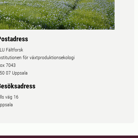
Postadress
LU Fältforsk
nstitutionen för växtproduktionsekologi
ox 7043
50 07 Uppsala
Besöksadress
lls väg 16
ppsala