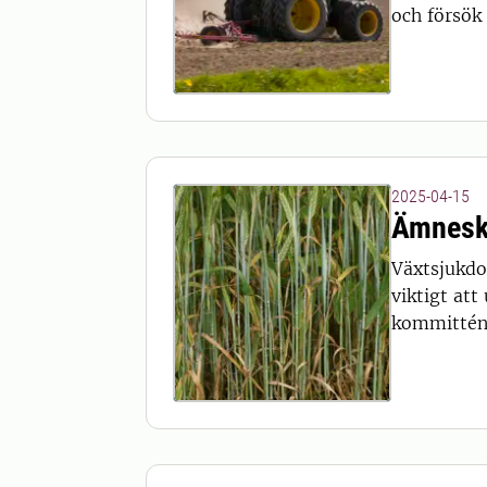
och försök
2025-04-15
Ämnesk
Växtsjukdo
viktigt at
kommittén 