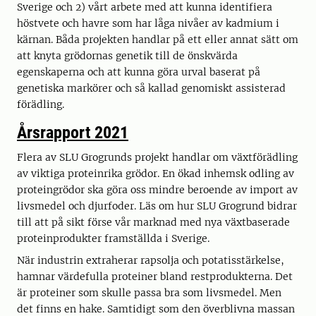
Sverige och 2) vårt arbete med att kunna identifiera
höstvete och havre som har låga nivåer av kadmium i
kärnan. Båda projekten handlar på ett eller annat sätt om
att knyta grödornas genetik till de önskvärda
egenskaperna och att kunna göra urval baserat på
genetiska markörer och så kallad genomiskt assisterad
förädling.
Årsrapport 2021
Flera av SLU Grogrunds projekt handlar om växtförädling
av viktiga proteinrika grödor. En ökad inhemsk odling av
proteingrödor ska göra oss mindre beroende av import av
livsmedel och djurfoder. Läs om hur SLU Grogrund bidrar
till att på sikt förse vår marknad med nya växtbaserade
proteinprodukter framställda i Sverige.
När industrin extraherar rapsolja och potatisstärkelse,
hamnar värdefulla proteiner bland restprodukterna. Det
är proteiner som skulle passa bra som livsmedel. Men
det finns en hake. Samtidigt som den överblivna massan