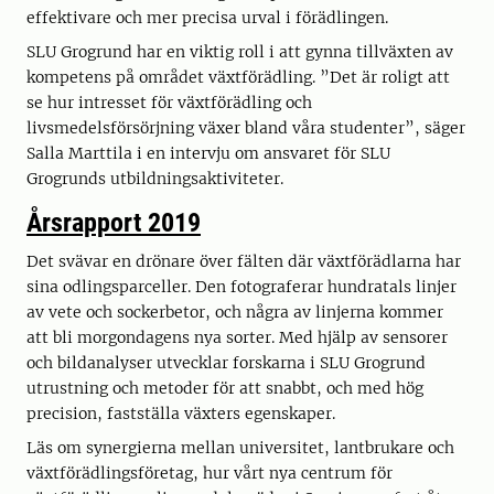
effektivare och mer precisa urval i förädlingen.
SLU Grogrund har en viktig roll i att gynna tillväxten av
kompetens på området växtförädling. ”Det är roligt att
se hur intresset för växtförädling och
livsmedelsförsörjning växer bland våra studenter”, säger
Salla Marttila i en intervju om ansvaret för SLU
Grogrunds utbildningsaktiviteter.
Årsrapport 2019
Det svävar en drönare över fälten där växtförädlarna har
sina odlingsparceller. Den fotograferar hundratals linjer
av vete och sockerbetor, och några av linjerna kommer
att bli morgondagens nya sorter. Med hjälp av sensorer
och bildanalyser utvecklar forskarna i SLU Grogrund
utrustning och metoder för att snabbt, och med hög
precision, fastställa växters egenskaper.
Läs om synergierna mellan universitet, lantbrukare och
växtförädlingsföretag, hur vårt nya centrum för