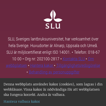
SLU, Sveriges lantbruksuniversitet, har verksamhet över
hela Sverige. Huvudorter är Alnarp, Uppsala och Umeå.
SLU är miljöcertifierat enligt ISO 14001. • Telefon: 018-67
10 00 • Org nr: 202100-2817 •
Kontakta SLU
•
Om
webbplatsen
•
Hantera kakor
•
Tillgänglighetsredogörelse
•
Behandling av personuppgifter
Denna webbplats använder kakor (cookies), som lagras i din
webbläsare. Vissa kakor är nödvändiga för att webbplatsen
ska fungera korrekt. Andra är valbara.
Hantera valbara kakor