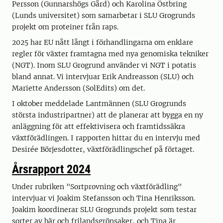
Persson (Gunnarshögs Gård) och Karolina Östbring
(Lunds universitet) som samarbetar i SLU Grogrunds
projekt om proteiner från raps.
2025 har EU nått långt i förhandlingarna om enklare
regler för växter framtagna med nya genomiska tekniker
(NGT). Inom SLU Grogrund använder vi NGT i potatis
bland annat. Vi intervjuar Erik Andreasson (SLU) och
Mariette Andersson (SolEdits) om det.
I oktober meddelade Lantmännen (SLU Grogrunds
största industripartner) att de planerar att bygga en ny
anläggning för att effektivisera och framtidssäkra
växtförädlingen. I rapporten hittar du en intervju med
Desirée Börjesdotter, växtförädlingschef på förtaget.
Årsrapport 2024
Under rubriken "Sortprovning och växtförädling"
intervjuar vi Joakim Stefansson och Tina Henriksson.
Joakim koordinerar SLU Grogrunds projekt som testar
sorter av bär och frilandsgrönsaker, och Tina är