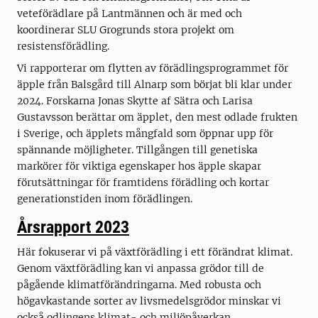
veteförädlare på Lantmännen och är med och
koordinerar SLU Grogrunds stora projekt om
resistensförädling.
Vi rapporterar om flytten av förädlingsprogrammet för
äpple från Balsgård till Alnarp som börjat bli klar under
2024. Forskarna Jonas Skytte af Sätra och Larisa
Gustavsson berättar om äpplet, den mest odlade frukten
i Sverige, och äpplets mångfald som öppnar upp för
spännande möjligheter. Tillgången till genetiska
markörer för viktiga egenskaper hos äpple skapar
förutsättningar för framtidens förädling och kortar
generationstiden inom förädlingen.
Årsrapport 2023
Här fokuserar vi på växtförädling i ett förändrat klimat.
Genom växtförädling kan vi anpassa grödor till de
pågående klimatförändringarna. Med robusta och
högavkastande sorter av livsmedelsgrödor minskar vi
också odlingens klimat- och miljöpåverkan.