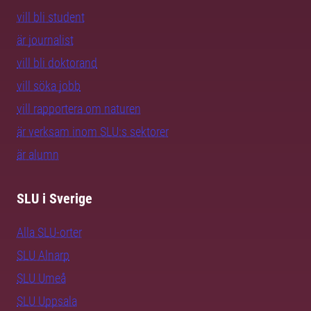
vill bli student
är journalist
vill bli doktorand
vill söka jobb
vill rapportera om naturen
är verksam inom SLU:s sektorer
är alumn
SLU i Sverige
Alla SLU-orter
SLU Alnarp
SLU Umeå
SLU Uppsala