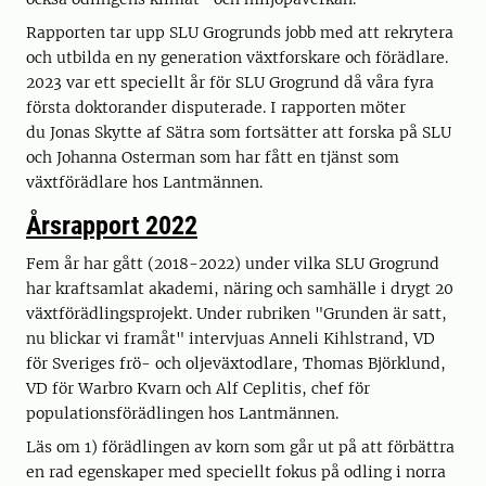
Rapporten tar upp SLU Grogrunds jobb med att rekrytera
och utbilda en ny generation växtforskare och förädlare.
2023 var ett speciellt år för SLU Grogrund då våra fyra
första doktorander disputerade. I rapporten möter
du Jonas Skytte af Sätra som fortsätter att forska på SLU
och Johanna Osterman som har fått en tjänst som
växtförädlare hos Lantmännen.
Årsrapport 2022
Fem år har gått (2018-2022) under vilka SLU Grogrund
har kraftsamlat akademi, näring och samhälle i drygt 20
växtförädlingsprojekt. Under rubriken "Grunden är satt,
nu blickar vi framåt" intervjuas Anneli Kihlstrand, VD
för Sveriges frö- och oljeväxtodlare, Thomas Björklund,
VD för Warbro Kvarn och Alf Ceplitis, chef för
populationsförädlingen hos Lantmännen.
Läs om 1) förädlingen av korn som går ut på att förbättra
en rad egenskaper med speciellt fokus på odling i norra