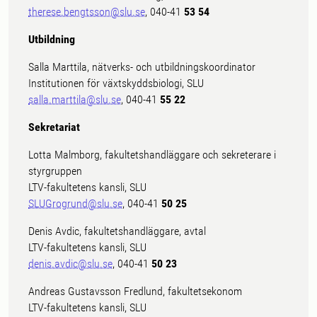
therese.bengtsson@slu.se
, 040-41
53 54
Utbildning
Salla Marttila, nätverks- och utbildningskoordinator
Institutionen för växtskyddsbiologi, SLU
salla.marttila@slu.se
, 040-41
55 22
Sekretariat
Lotta Malmborg, fakultetshandläggare och sekreterare i
styrgruppen
LTV-fakultetens kansli, SLU
SLUGrogrund@slu.se
, 040-41
50 25
Denis Avdic, fakultetshandläggare, avtal
LTV-fakultetens kansli, SLU
denis.avdic@slu.se
, 040-41
50 23
Andreas Gustavsson Fredlund, fakultetsekonom
LTV-fakultetens kansli, SLU