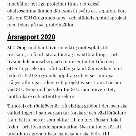
innehåller nyttiga proteiner finns det också
ohälsosamma ämnen där, som är svåra att separera bort.
Läs om SLU Grogrunds raps- och stärkelsepotatisprojekt
med fokus på nya proteinkällor.
Årsrapport 2020
SLU Grogrund har blivit en viktig mötesplats för
forskare, små och stora företag i växtförädlings- och
livsmedelsbranschen, och representanter från den
offentliga sektorn i vårt avlånga land. Samverkan är ett
ledord i SLU Grogrunds uppdrag och vi ser hur nya
frågeställningar, idéer och projekt växer fram. Läs om
vad SLU Grogrund betyder för SLU som universitet,
lantbrukare och offentlig sektor.
Timotej och rödklöver är två viktiga grödor i den svenska
vallodlingen. I samverkan tar forskare och växtförädlare
fram bättre sorter som bidrar till en mer lönsam lokal
foder- och livsmedelsproduktion. Nya metoder för att
utvärdera agronomiska egenskaper ska bidra till