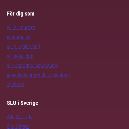
För dig som
vill bli student
är journalist
vill bli doktorand
vill söka jobb
vill rapportera om naturen
är verksam inom SLU:s sektorer
är alumn
SLU i Sverige
Alla SLU-orter
SLU Alnarp