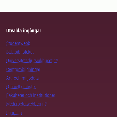
Utvalda ingångar
Studentwebb
SLU-biblioteket
Universitetsdjursjukhuset
Centrumbildningar
Art- och miljödata
Officiell statistik
Fakulteter och institutioner
Medarbetarwebben
Logga in