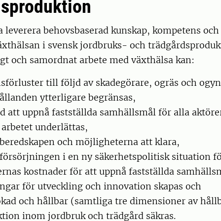
dsproduktion
a leverera behovsbaserad kunskap, kompetens och 
växthälsan i svensk jordbruks- och trädgårdsprodu
ligt och samordnat arbete med växthälsa kan:
sförluster till följd av skadegörare, ogräs och o
ållanden ytterligare begränsas,
d att uppnå fastställda samhällsmål för alla aktöre
 arbetet underlättas,
beredskapen och möjligheterna att klara,
försörjningen i en ny säkerhetspolitisk situation fö
rnas kostnader för att uppnå fastställda samhälls
ingar för utveckling och innovation skapas och
 ökad och hållbar (samtliga tre dimensioner av håll
tion inom jordbruk och trädgård säkras.