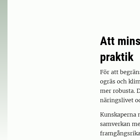
Att min
praktik
För att begrän
ogräs och kli
mer robusta. D
näringslivet o
Kunskaperna m
samverkan mell
framgångsrika 