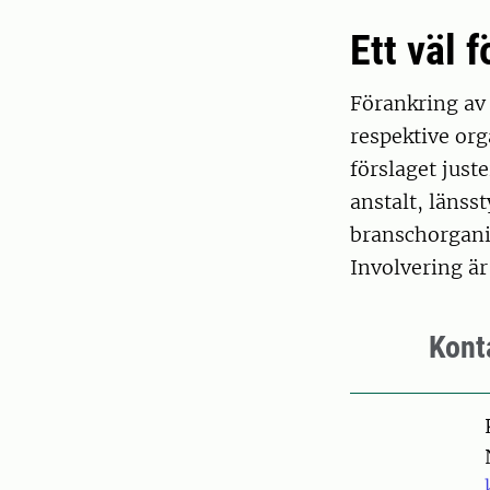
Ett väl 
Förankring av 
respektive org
förslaget jus
anstalt, länss
branschorganis
Involvering är
Kont
Pers