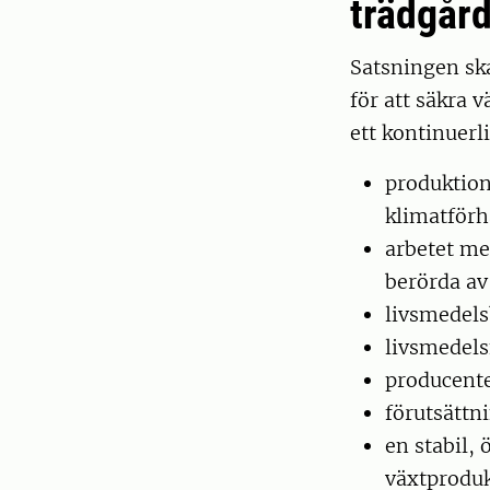
trädgår
Satsningen sk
för att säkra 
ett kontinuer
produktion
klimatförh
arbetet me
berörda av
livsmedels
livsmedels
producente
förutsättn
en stabil,
växtproduk