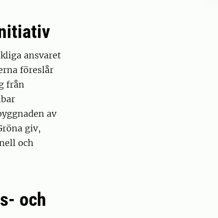
itiativ
kliga ansvaret
erna föreslår
g från
lbar
pbyggnaden av
Gröna giv,
nell och
ks- och