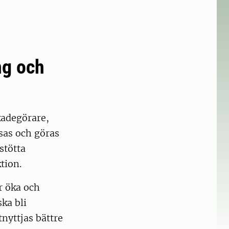
ng och
kadegörare,
sas och göras
stötta
tion.
r öka och
ka bli
tnyttjas bättre