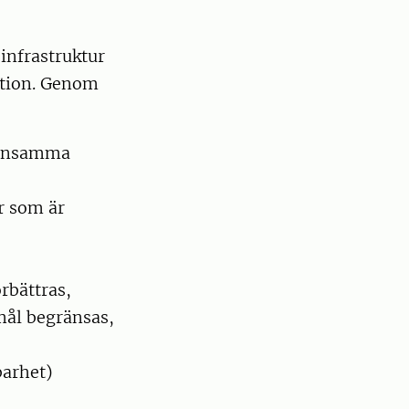
infrastruktur
ktion. Genom
gynnsamma
r som är
rbättras,
mål begränsas,
barhet)