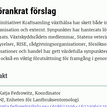
förankrat förslag
initiativet Kraftsamling växthälsa har skett både in
anisation och externt. Synpunkter har hanterats l
terats. Växtskyddsrådets medlemmar, Statens veter
tyrelser, RISE, rådgivningsorganisationer, försökso
ationer och handel har gett värdefulla synpunkter 
 också en viktig förutsättning för framgång i geno
akt
on
Katja Fedrowitz, Koordinator
NJ, Enheten för Lantbruksentomologi
katja.fedrowitz@slu.se
+4618672196
+4672306552