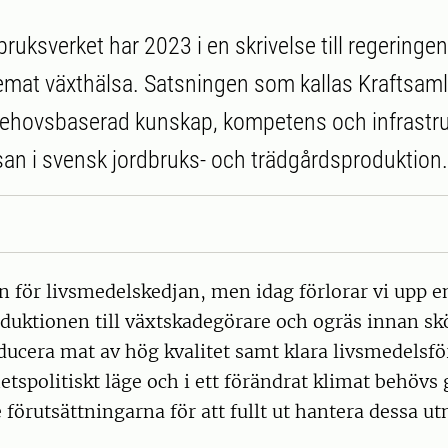
uksverket har 2023 i en skrivelse till regeringen
emat växthälsa. Satsningen som kallas Kraftsaml
behovsbaserad kunskap, kompetens och infrastruk
san i svensk jordbruks- och trädgårdsproduktion.
n för livsmedelskedjan, men idag förlorar vi upp 
duktionen till växtskadegörare och ogräs innan skör
ucera mat av hög kvalitet samt klara livsmedelsfö
hetspolitiskt läge och i ett förändrat klimat behövs
e förutsättningarna för att fullt ut hantera dessa u