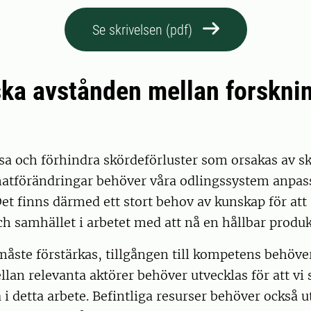
Se skrivelsen (pdf)
ska avstånden mellan forskni
sa och förhindra skördeförluster som orsakas av s
matförändringar behöver våra odlingssystem anpas
et finns därmed ett stort behov av kunskap för att 
ch samhället i arbetet med att nå en hållbar produk
åste förstärkas, tillgången till kompetens behöve
an relevanta aktörer behöver utvecklas för att vi s
i detta arbete. Befintliga resurser behöver också u