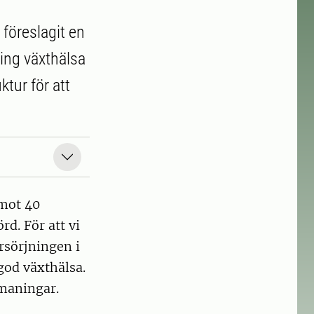
 föreslagit en
ing växthälsa
tur för att
emot 40
d. För att vi
rsörjningen i
 god växthälsa.
tmaningar.