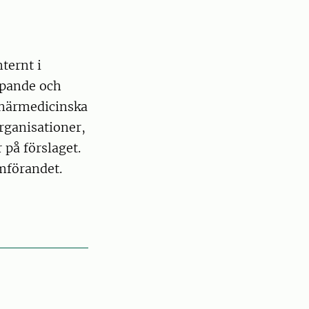
ternt i
öpande och
inärmedicinska
rganisationer,
på förslaget.
mförandet.
5