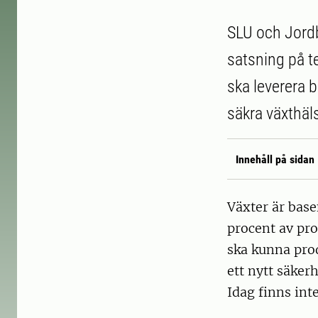
SLU och Jordbr
satsning på t
ska leverera 
säkra växthäl
Innehåll på sidan
Växter är base
procent av pro
ska kunna prod
ett nytt säker
Idag finns int