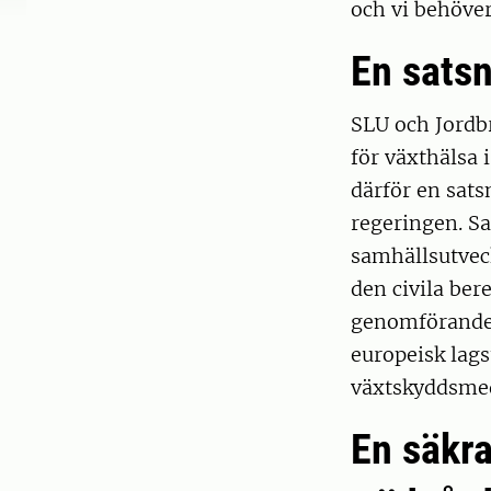
och vi behöver
En satsn
SLU och Jordb
för växthälsa
därför en sats
regeringen. Sa
samhällsutvec
den civila ber
genomförandet
europeisk lag
växtskyddsmed
En säkra