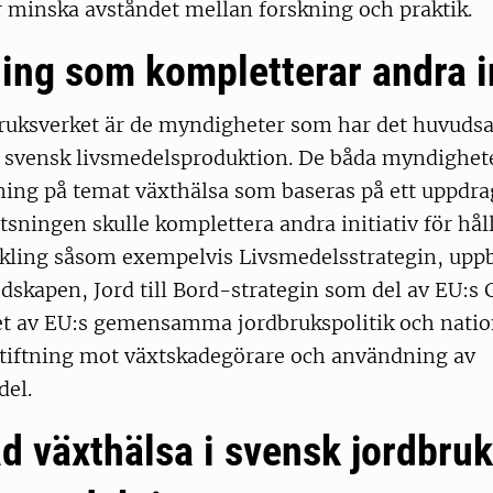
 minska avståndet mellan forskning och praktik.
ing som kompletterar andra in
ruksverket är de myndigheter som har det huvudsa
 i svensk livsmedelsproduktion. De båda myndighet
ning på temat växthälsa som baseras på ett uppdra
tsningen skulle komplettera andra initiativ för hål
kling såsom exempelvis Livsmedelsstrategin, up
edskapen, Jord till Bord-strategin som del av EU:s 
 av EU:s gemensamma jordbrukspolitik och natio
stiftning mot växtskadegörare och användning av
el.
d växthälsa i svensk jordbru