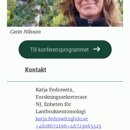
Carin Nilsson
TIll konferensprogrammet
Kontakt
Person
Katja Fedrowitz,
Forskningssekreterare
NJ, Enheten för
Lantbruksentomologi
katja.fedrowitz@slu.se
+4618672196
+46723065525