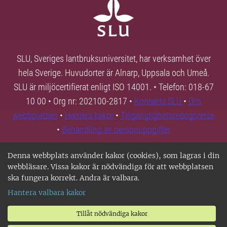
SLU, Sveriges lantbruksuniversitet, har verksamhet över
hela Sverige. Huvudorter är Alnarp, Uppsala och Umeå.
SLU är miljöcertifierat enligt ISO 14001. • Telefon: 018-67
10 00 • Org nr: 202100-2817 •
Kontakta SLU
•
Om
webbplatsen
•
Hantera kakor
•
Tillgänglighetsredogörelse
•
Behandling av personuppgifter
Denna webbplats använder kakor (cookies), som lagras i din
webbläsare. Vissa kakor är nödvändiga för att webbplatsen
ska fungera korrekt. Andra är valbara.
Hantera valbara kakor
Tillåt nödvändiga kakor