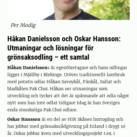
Per Modig
Håkan Danielsson och Oskar Hansson:
Utmaningar och lösningar för
grönsaksodling – ett samtal
Håkan Danielsson
s är egenföretagare och hans odlingar
ligger i Mjällby i Blekinge. Utöver traditionellt lantbruk
med potatis odlar Håkan Savoykål, Fänkål, Sallat och
bladkålen Pak Choi. Håkan ser utmaningar som
utveckling och tycker att det är spännande att odla något
nytt som han inte odlat tidigare Idag är han Sveriges
enda storskaliga Pak Choi odlare.
Oskar Hansson
är en del av HIR Skånes hortogäng och
har jobbat med grönsaksrådgivning på friland i drygt 10
år. Oskar jobbar även med utvecklingsprojekt t.ex. i