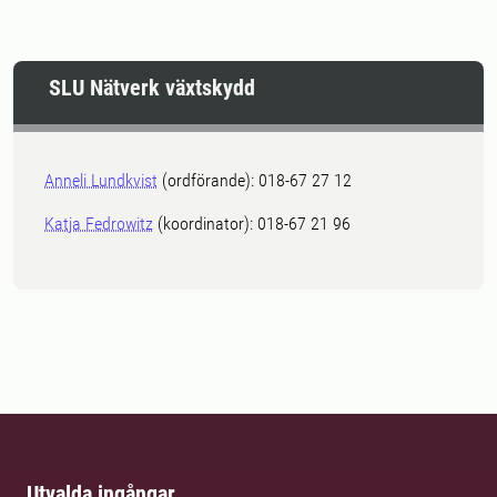
SLU Nätverk växtskydd
Anneli Lundkvist
(ordförande): 018-67 27 12
Katja Fedrowitz
(koordinator): 018-67 21 96
Utvalda ingångar