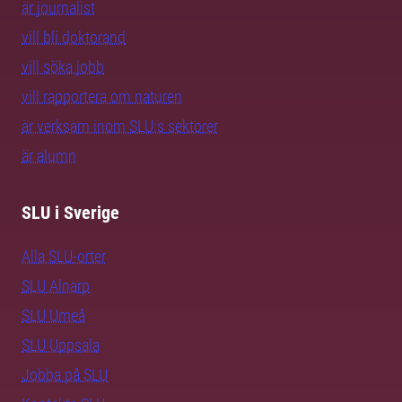
är journalist
vill bli doktorand
vill söka jobb
vill rapportera om naturen
är verksam inom SLU:s sektorer
är alumn
SLU i Sverige
Alla SLU-orter
SLU Alnarp
SLU Umeå
SLU Uppsala
Jobba på SLU