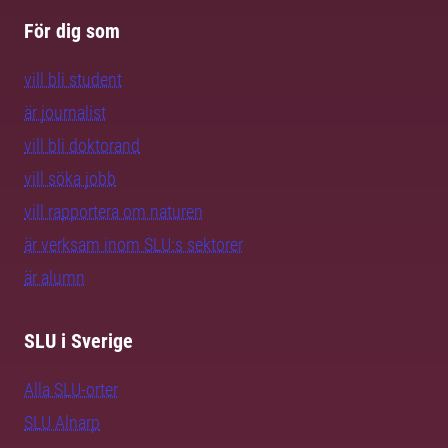
För dig som
vill bli student
är journalist
vill bli doktorand
vill söka jobb
vill rapportera om naturen
är verksam inom SLU:s sektorer
är alumn
SLU i Sverige
Alla SLU-orter
SLU Alnarp