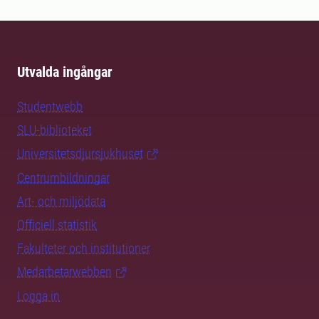
Utvalda ingångar
Studentwebb
SLU-biblioteket
Universitetsdjursjukhuset
Centrumbildningar
Art- och miljödata
Officiell statistik
Fakulteter och institutioner
Medarbetarwebben
Logga in