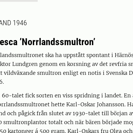
AND 1946
vesca ’Norrlandssmultron’
landssmultronet ska ha uppstått spontant i Härnö
iktor Lundgren genom en korsning av det revfria s
t vildväxande smultron enligt en notis i Svenska 
6.
60-talet fick sorten en viss spridning i landet. En
rrlandssmultronet hette Karl-Oskar Johansson. Ha
nd och pågick från slutet av 1930-talet till början a
 smultronplantor totalt och när bären började mo
 50 kartonger á 500 gram. Karl-Oskars fru Olga och