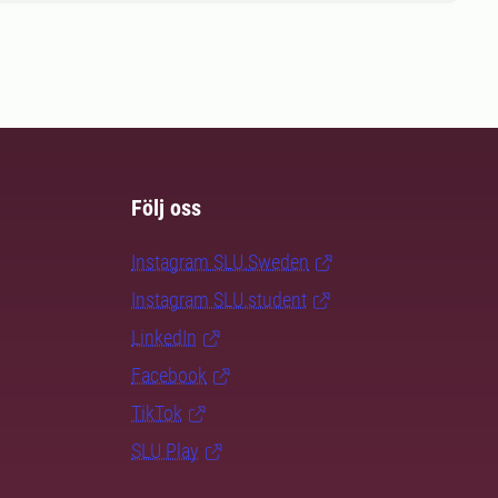
Följ oss
Instagram SLU.Sweden
Instagram SLU.student
LinkedIn
Facebook
TikTok
SLU Play