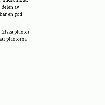
 vid midsommar
e delen av
 har en god
 friska plantor
 att plantorna