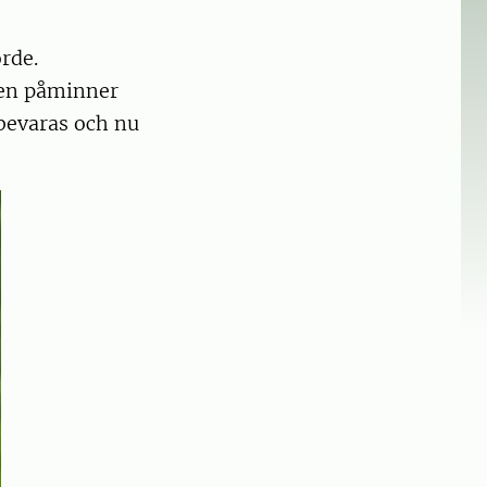
rde.
ken påminner
bevaras och nu