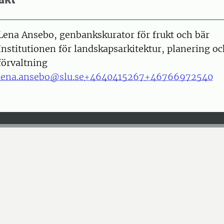
on
Lena Ansebo, genbankskurator för frukt och bär
Institutionen för landskapsarkitektur, planering o
förvaltning
lena.ansebo@slu.se
+4640415267
+46766972540