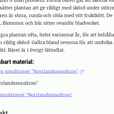
l zon 6 utan problem. Första bären går att skörda
sätter plantan att ge rikligt med skörd under störr
n är stora, runda och röda med vitt fruktkött. De
 Blommor och bär sitter ovanför bladverket.
ra plantan ofta, helst vartannat år, för att behålla
n riklig skörd. Gallra bland revorna för att undvika
ätt. Bäret är i övrigt lättodlat.
bart material:
m smultronet ’Norrlandssmultron’
orrlandssmultron’
 smultronet 'Norrlandssmultron'
akt