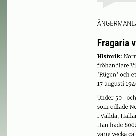
ÅNGERMANL
Fragaria 
Historik:
Norr
fröhandlare V
’Rügen’ och et
17 augusti 194
Under 50- och 
som odlade No
i Vallda, Halla
Han hade 8000
varje vecka ca