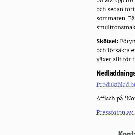
odlats upp til
och sedan fort
sommaren. Bäre
smultronsmak.
Skötsel:
Föryng
och försäkra e
växer allt för t
Nedladdnings
Produktblad o
Affisch på ’N
Pressfoton av
Kont