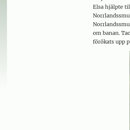
Elsa hjälpte ti
Norrlandssmul
Norrlandssmul
om banan. Tac
förökats upp p