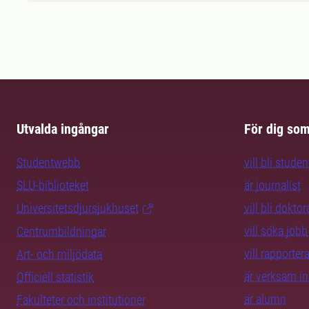
Utvalda ingångar
För dig so
Studentwebb
vill bli studen
SLU-biblioteket
är journalist
Universitetsdjursjukhuset
vill bli dokto
vill söka jobb
Centrumbildningar
vill rapporte
Art- och miljödata
är verksam i
Officiell statistik
är alumn
Fakulteter och institutioner