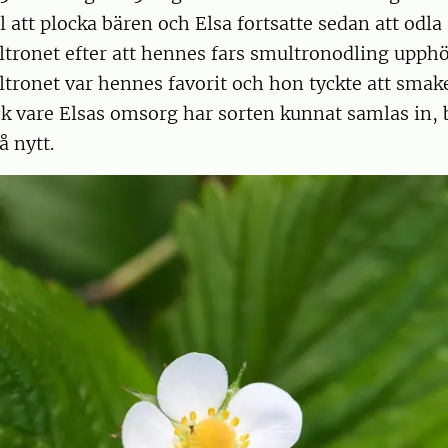
ll att plocka bären och Elsa fortsatte sedan att odla
tronet efter att hennes fars smultronodling upphö
tronet var hennes favorit och hon tyckte att sma
k vare Elsas omsorg har sorten kunnat samlas in, 
å nytt.