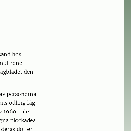
sand hos
multronet
Dagbladet den
 av personerna
ns odling låg
v 1960-talet.
gna plockades
 deras dotter