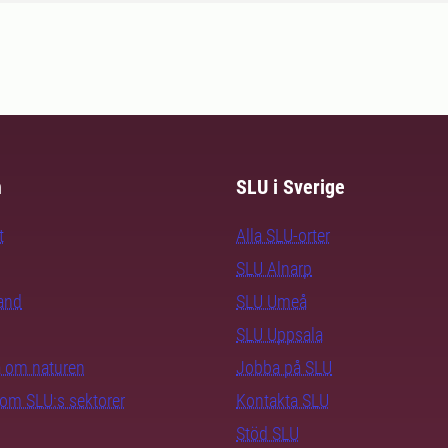
m
SLU i Sverige
t
Alla SLU-orter
SLU Alnarp
rand
SLU Umeå
SLU Uppsala
ra om naturen
Jobba på SLU
nom SLU:s sektorer
Kontakta SLU
Stöd SLU