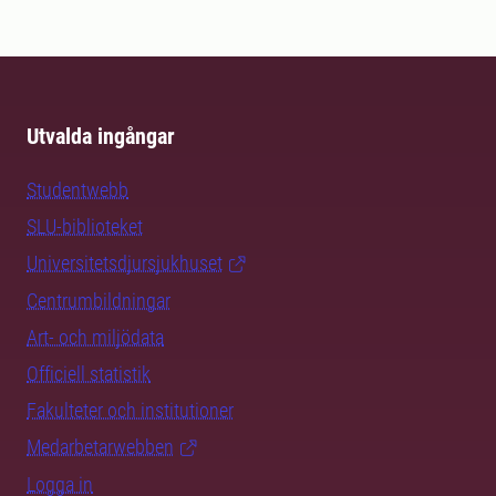
Utvalda ingångar
Studentwebb
SLU-biblioteket
Universitetsdjursjukhuset
Centrumbildningar
Art- och miljödata
Officiell statistik
Fakulteter och institutioner
Medarbetarwebben
Logga in