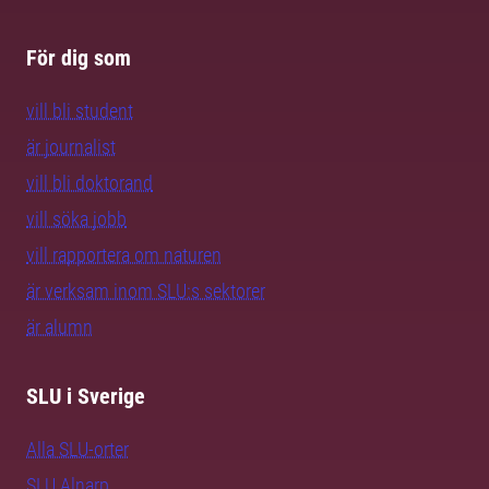
För dig som
vill bli student
är journalist
vill bli doktorand
vill söka jobb
vill rapportera om naturen
är verksam inom SLU:s sektorer
är alumn
SLU i Sverige
Alla SLU-orter
SLU Alnarp