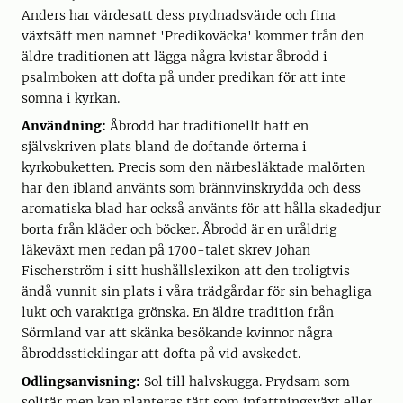
Anders har värdesatt dess prydnadsvärde och fina
växtsätt men namnet 'Predikoväcka' kommer från den
äldre traditionen att lägga några kvistar åbrodd i
psalmboken att dofta på under predikan för att inte
somna i kyrkan.
Användning:
Åbrodd har traditionellt haft en
självskriven plats bland de doftande örterna i
kyrkobuketten. Precis som den närbesläktade malörten
har den ibland använts som brännvinskrydda och dess
aromatiska blad har också använts för att hålla skadedjur
borta från kläder och böcker. Åbrodd är en uråldrig
läkeväxt men redan på 1700-talet skrev Johan
Fischerström i sitt hushållslexikon att den troligtvis
ändå vunnit sin plats i våra trädgårdar för sin behagliga
lukt och varaktiga grönska. En äldre tradition från
Sörmland var att skänka besökande kvinnor några
åbroddssticklingar att dofta på vid avskedet.
Odlingsanvisning:
Sol till halvskugga. Prydsam som
solitär men kan planteras tätt som infattningsväxt eller