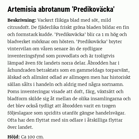
Artemisia abrotanum 'Predikoväcka'
Beskrivning:
Vackert flikiga blad med söt, mild
citrusdoft. De fjäderlika friskt gröna bladen bildar en fin
och formstark kudde. 'Predikoväcka' blir ca 1 m hög och
bladverket mörknar om hösten. 'Predikoväcka' bryter
vintervilan om våren senare än de sydligare
inventeringsfynd som provodlats och är troligtvis
lämpad även för landets norra delar. Åbrodden har i
århundraden betraktats som en gammeldags torparväxt,
älskad och allmänt odlad av allmogen men har historiskt
sällan sålts i handeln och aldrig med några sortnamn.
Poms inventeringar visade att doft, färg, växtsätt och
bladform skilde sig åt mellan de olika insamlingarna och
det blev också tydligt att åbrodden varit en trogen
följeslagare som spridits utanför gängse handelsvägar.
Ofta har den flyttat med sin odlare i åtskilliga flyttar
över landet.
Höjd:
Ca 100 cm.