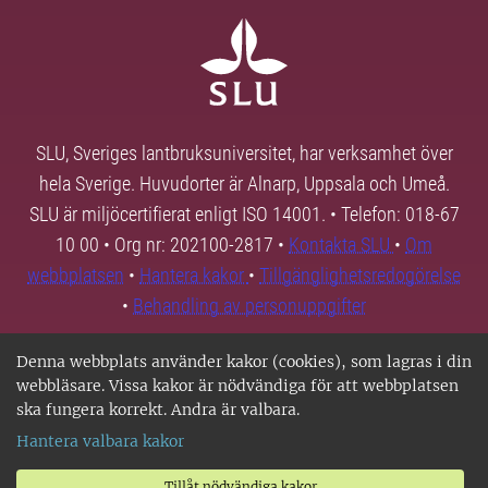
SLU, Sveriges lantbruksuniversitet, har verksamhet över
hela Sverige. Huvudorter är Alnarp, Uppsala och Umeå.
SLU är miljöcertifierat enligt ISO 14001. • Telefon: 018-67
10 00 • Org nr: 202100-2817 •
Kontakta SLU
•
Om
webbplatsen
•
Hantera kakor
•
Tillgänglighetsredogörelse
•
Behandling av personuppgifter
Denna webbplats använder kakor (cookies), som lagras i din
webbläsare. Vissa kakor är nödvändiga för att webbplatsen
ska fungera korrekt. Andra är valbara.
Hantera valbara kakor
Tillåt nödvändiga kakor