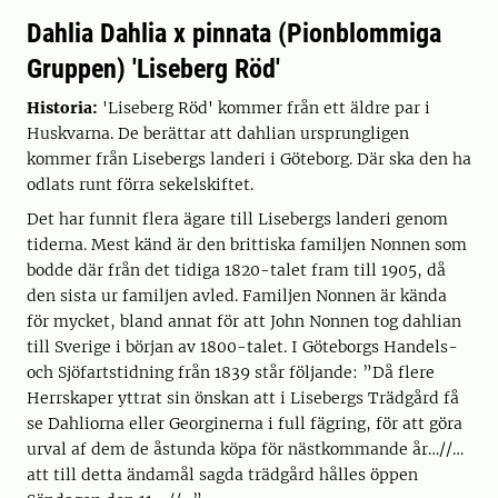
Dahlia Dahlia x pinnata (Pionblommiga
Gruppen) 'Liseberg Röd'
Historia:
'Liseberg Röd' kommer från ett äldre par i
Huskvarna. De berättar att dahlian ursprungligen
kommer från Lisebergs landeri i Göteborg. Där ska den ha
odlats runt förra sekelskiftet.
Det har funnit flera ägare till Lisebergs landeri genom
tiderna. Mest känd är den brittiska familjen Nonnen som
bodde där från det tidiga 1820-talet fram till 1905, då
den sista ur familjen avled. Familjen Nonnen är kända
för mycket, bland annat för att John Nonnen tog dahlian
till Sverige i början av 1800-talet. I Göteborgs Handels-
och Sjöfartstidning från 1839 står följande: ”Då flere
Herrskaper yttrat sin önskan att i Lisebergs Trädgård få
se Dahliorna eller Georginerna i full fägring, för att göra
urval af dem de åstunda köpa för nästkommande år…//…
att till detta ändamål sagda trädgård hålles öppen