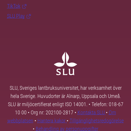
TikTok
SLU Play
SLU, Sveriges lantbruksuniversitet, har verksamhet över
hela Sverige. Huvudorter är Alnarp, Uppsala och Umeå.
SLU är miljöcertifierat enligt ISO 14001. • Telefon: 018-67
10 00 • Org nr: 202100-2817 •
Kontakta SLU
•
Om
webbplatsen
•
Hantera kakor
•
Tillgänglighetsredogörelse
•
Behandling av personuppgifter