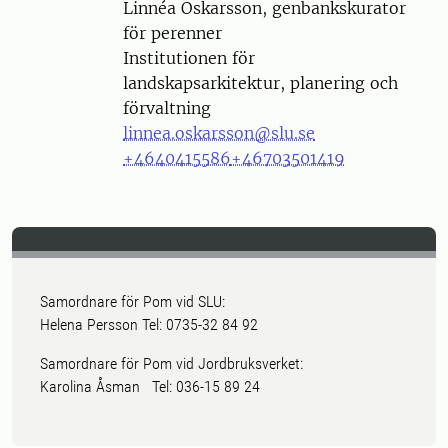
Person
Linnéa Oskarsson, genbankskurator
för perenner
Institutionen för
landskapsarkitektur, planering och
förvaltning
linnea.oskarsson@slu.se
+4640415586
+46703501419
Samordnare för Pom vid SLU:
Helena Persson Tel: 0735-32 84 92
Samordnare för Pom vid Jordbruksverket:
Karolina Åsman Tel: 036-15 89 24