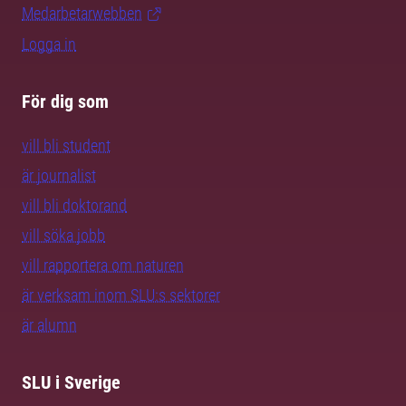
Medarbetarwebben
Logga in
För dig som
vill bli student
är journalist
vill bli doktorand
vill söka jobb
vill rapportera om naturen
är verksam inom SLU:s sektorer
är alumn
SLU i Sverige