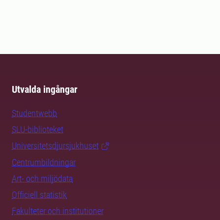
Utvalda ingångar
Studentwebb
SLU-biblioteket
Universitetsdjursjukhuset
Centrumbildningar
Art- och miljödata
Officiell statistik
Fakulteter och institutioner