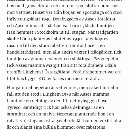
hus med gröna dörrar och en tomt som sluttar brant ner
mot vattnet. Huset var från början en sportstuga och stod
inflyttningsklart 1938. Den byggdes av Aases föräldrar
och Aase minns att när hon var barn cyklade familjen
från hemmet i Stockholm ut till stugan. När trädgården
skulle börja planteras i slutet av 1930-talet köptes
rosorna till den stora rabatten framför huset i en
handelsträdgård, men alla andra växter i trädgården fick
familjen av grannar, vänner och släktingar. Bergnepetan
fick Aases mamma Margit från sitt föräldrahem Udala
utanför Linghem i Östergötland. Föräldrahemmet var ett
litet hus byggt 1917 av Aases mormors föräldrar.
Hur gammal nepetan är vet vi inte, men säkert är i alla
fall att den stod i Linghem 1938 när Aases mamma
hämtade en delning av den till det nybyggda huset i
Tyresö. Samtidigt fick hon också delningar av en
stormhatt och en malva. Nepetan planterade hon i en
rabatt vid stugans östra gavel och där har den vuxit i alla
år och slängt sina blålila blommor över rabattens