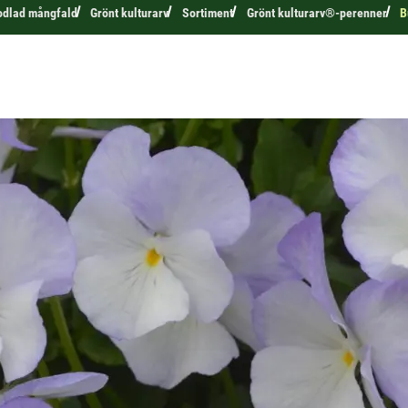
odlad mångfald
Grönt kulturarv
Sortiment
Grönt kulturarv®-perenner
B