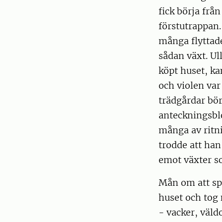
fick börja frå
förstutrappan.
många flyttade
sådan växt. Ul
köpt huset, k
och violen va
trädgårdar börj
anteckningsbl
många av ritni
trodde att han
emot växter s
Mån om att sp
huset och tog
- vacker, väld