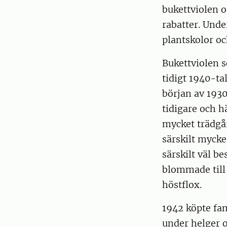
bukettviolen o
rabatter. Unde
plantskolor o
Bukettviolen s
tidigt 1940-ta
början av 1930
tidigare och 
mycket trädgå
särskilt myck
särskilt väl b
blommade till e
höstflox.
1942 köpte fam
under helger o