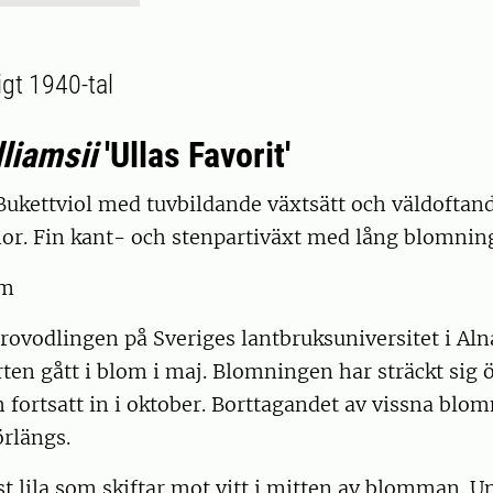
gt 1940-tal
lliamsii
'Ullas Favorit'
ukettviol med tuvbildande växtsätt och väldoftande
or. Fin kant- och stenpartiväxt med lång blomning
cm
rovodlingen på Sveriges lantbruksuniversitet i Aln
en gått i blom i maj. Blomningen har sträckt sig 
ortsatt in i oktober. Borttagandet av vissna blom
rlängs.
t lila som skiftar mot vitt i mitten av blomman. U