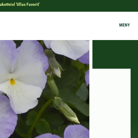
ukettviol 'Ullas Favorit'
MENY