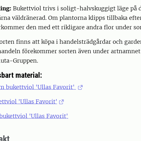
ing:
Bukettviol trivs i soligt-halvskuggigt läge på d
rna väldränerad. Om plantorna klipps tillbaka eft
erkommer den med ett rikligare andra flor under 
orten finns att köpa i handelsträdgårdar och garde
 handeln förekommer sorten även under artnamnet 
nuta-Gruppen.
bart material:
 bukettviol 'Ullas Favorit'
ttviol 'Ullas Favorit'
bukettviol 'Ullas Favorit'
akt