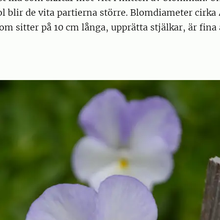
 blir de vita partierna större. Blomdiameter cirka 
sitter på 10 cm långa, upprätta stjälkar, är fina at