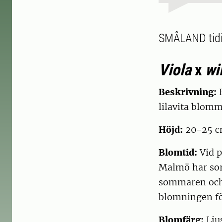
SMÅLAND tidi
Viola
x
wi
Beskrivning:
B
lilavita blomm
Höjd:
20-25 
Blomtid:
Vid p
Malmö har sort
sommaren och f
blomningen fö
Blomfärg:
Ljus