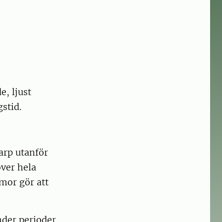
, ljust
stid.
arp utanför
över hela
mor gör att
nder perioder