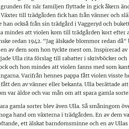
n grunden för när familjen flyttade in gick åkern änd
 Växter till trädgården fick han från vänner och sl
 han också från sin trädgård i Vaggeryd och buket
la mindes att violen kom till trädgården kort efter 
anske redan 1942. "Jag älskade blommor redan då" 
r en av dem som hon tyckte mest om. Inspirerad av
ade Ulla rita förslag till rabatter i skrivböcker och
ock och hon mindes att violen fanns med som kant
ngarna. Varifrån hennes pappa fått violen visste 
 fått den av vänner eller bekanta. Ulla berättade at
om var äldre och var mån om att spara gamla sorte
ara gamla sorter blev även Ulla. Så småningom öv
 noga hand om växterna i trädgården. En av dem va
oftande, ett älskat barndomsminne och en av Ullas