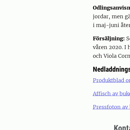
Odlingsanvisn
jordar, men gä
i maj-juni åt
Försäljning:
S
våren 2020. I
och Viola Cor
Nedladdnings
Produktblad om
Affisch av buke
Pressfoton av 
Kont