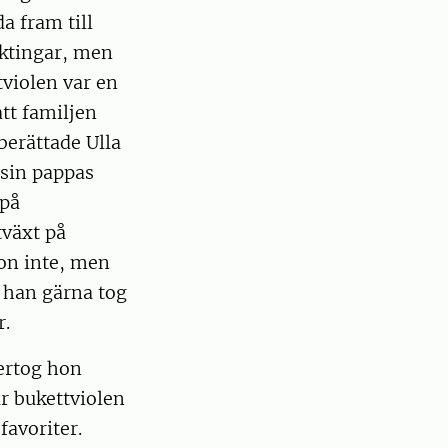
a fram till
äktingar, men
tviolen var en
att familjen
berättade Ulla
 sin pappas
 på
växt på
hon inte, men
t han gärna tog
r.
ertog hon
r bukettviolen
 favoriter.