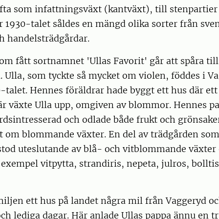
fta som infattningsväxt (kantväxt), till stenpartier
r 1930-talet såldes en mängd olika sorter från sve
ch handelsträdgårdar.
om fått sortnamnet 'Ullas Favorit' går att spåra ti
l. Ulla, som tyckte så mycket om violen, föddes i V
-talet. Hennes föräldrar hade byggt ett hus där ett 
här växte Ulla upp, omgiven av blommor. Hennes p
rdsintresserad och odlade både frukt och grönsake
et om blommande växter. En del av trädgården som
estod uteslutande av blå- och vitblommande växter
xempel vitpytta, strandiris, nepeta, julros, bolltis
iljen ett hus på landet några mil från Vaggeryd oc
ch lediga dagar. Här anlade Ullas pappa ännu en t