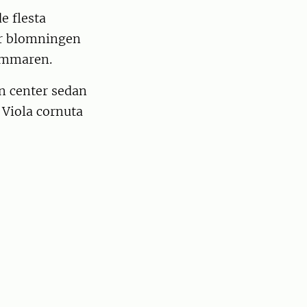
e flesta
er blomningen
sommaren.
n center sedan
Viola cornuta