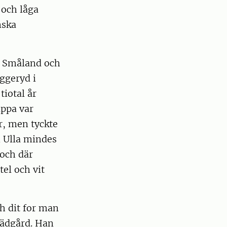
 och låga
nska
ll Småland och
aggeryd i
tiotal år
appa var
r, men tyckte
 Ulla mindes
 och där
tel och vit
h dit for man
rädgård. Han