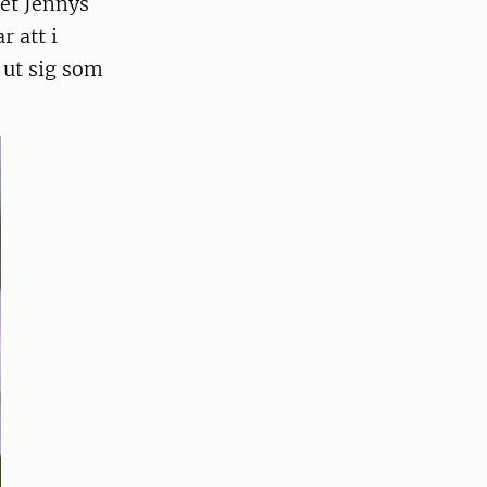
det Jennys
 att i
 ut sig som