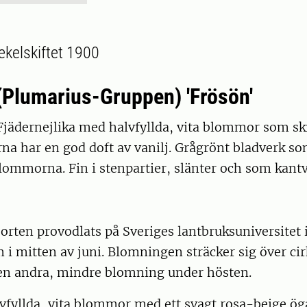
elskiftet 1900
(Plumarius-Gruppen) 'Frösön'
jädernejlika med halvfyllda, vita blommor som skif
a har en god doft av vanilj. Grågrönt bladverk so
lommorna. Fin i stenpartier, slänter och som kantvä
orten provodlats på Sveriges lantbruksuniversitet 
m i mitten av juni. Blomningen sträcker sig över cir
n andra, mindre blomning under hösten.
fyllda, vita blommor med ett svagt rosa-beige öga