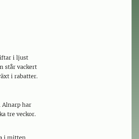
tar i ljust
m står vackert
xt i rabatter.
i Alnarp har
ka tre veckor.
 i mitten.