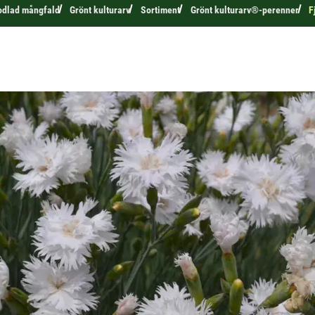
odlad mångfald
Grönt kulturarv
Sortiment
Grönt kulturarv®-perenner
F