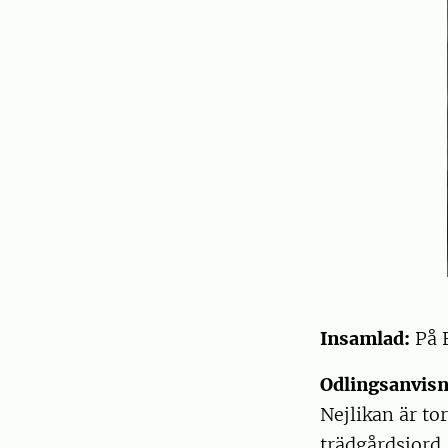
Insamlad:
På F
Odlingsanvisn
Nejlikan är to
trädgårdsjord.