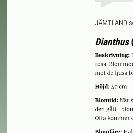
JÄMTLAND sek
Dianthus
Beskrivning:
F
rosa. Blommorn
mot de ljusa b
Höjd:
40 cm
Blomtid:
När s
den gått i blo
Ofta kommer e
Blomfärg:
Halv