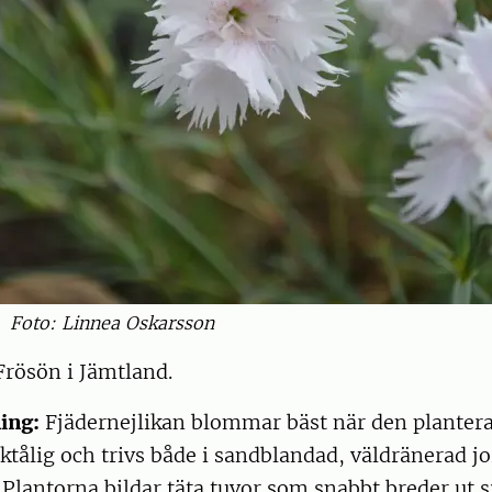
Foto: Linnea Oskarsson
rösön i Jämtland.
ing:
Fjädernejlikan blommar bäst när den planteras 
rktålig och trivs både i sandblandad, väldränerad j
 Plantorna bildar täta tuvor som snabbt breder ut s