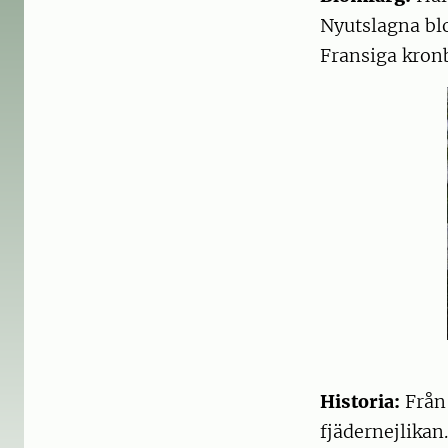
Nyutslagna bl
Fransiga kron
Historia:
Från
fjädernejlikan