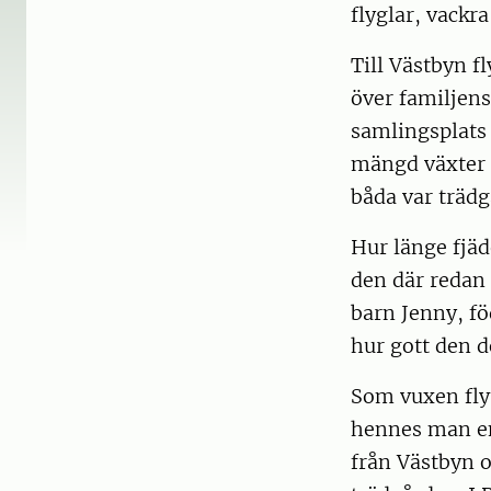
flyglar, vackr
Till Västbyn f
över familjens
samlingsplats 
mängd växter 
båda var trädg
Hur länge fjäd
den där redan 
barn Jenny, f
hur gott den d
Som vuxen fly
hennes man en 
från Västbyn o