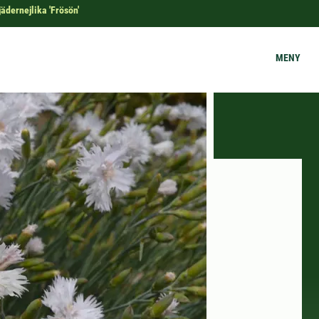
jädernejlika 'Frösön'
MENY