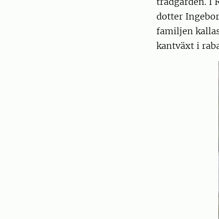
trädgården. I 
dotter Ingebor
familjen kalla
kantväxt i rab