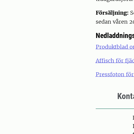
Försäljning:
S
sedan våren 2
Nedladdnings
Produktblad o
Affisch för fj
Pressfoton för
Kont
Pers