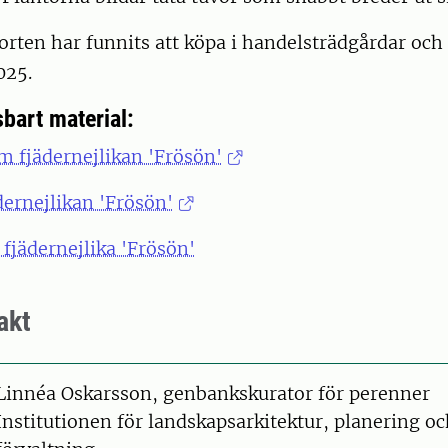
orten har funnits att köpa i handelsträdgårdar och
025.
bart material:
m fjädernejlikan 'Frösön'
ädernejlikan 'Frösön'
 fjädernejlika 'Frösön'
akt
on
Linnéa Oskarsson, genbankskurator för perenner
Institutionen för landskapsarkitektur, planering o