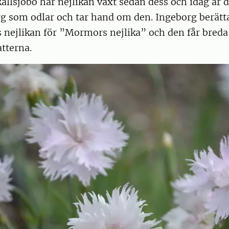
Rällsjöbo har nejlikan växt sedan dess och idag är 
g som odlar och tar hand om den. Ingeborg berättar
s nejlikan för ”Mormors nejlika” och den får breda
atterna.