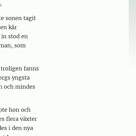
.
te sonen tagit
 en kär
 in stod en
 man, som
 troligen fanns
orgs yngsta
en och mindes
öpte hon och
es flera växter
des i den nya