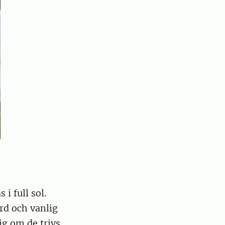
i full sol.
ord och vanlig
ig om de trivs.