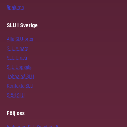
är alumn
SLU i Sverige
Alla SLU-orter
SLU Alnarp
SLU Umeå
SLU Uppsala
Jobba på SLU
Kontakta SLU
Stöd SLU
Följ oss
Instagram SLU.Sweden