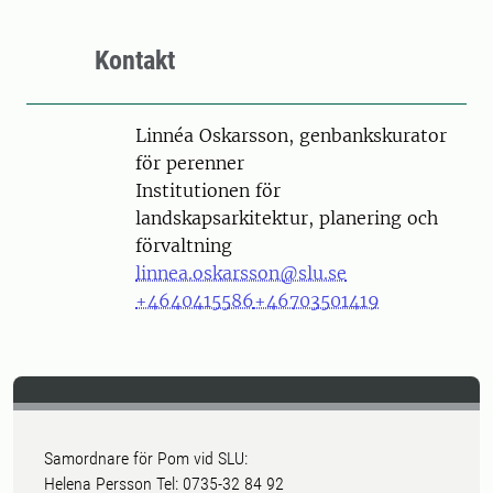
Kontakt
Person
Linnéa Oskarsson, genbankskurator
för perenner
Institutionen för
landskapsarkitektur, planering och
förvaltning
linnea.oskarsson@slu.se
+4640415586
+46703501419
Samordnare för Pom vid SLU:
Helena Persson Tel: 0735-32 84 92