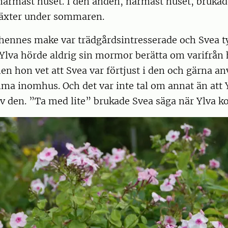
närmast huset. I den änden, närmast huset, brukad
kväxter under sommaren.
hennes make var trädgårdsintresserade och Svea t
lva hörde aldrig sin mormor berätta om varifrån h
en hon vet att Svea var förtjust i den och gärna a
a inomhus. Och det var inte tal om annat än att Y
v den. ”Ta med lite” brukade Svea säga när Ylva k