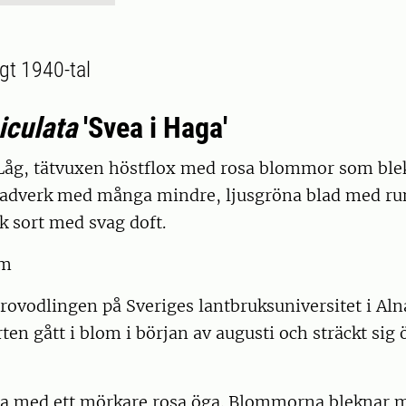
gt 1940-tal
iculata
'Svea i Haga'
åg, tätvuxen höstflox med rosa blommor som blek
adverk med många mindre, ljusgröna blad med r
sk sort med svag doft.
cm
rovodlingen på Sveriges lantbruksuniversitet i Aln
en gått i blom i början av augusti och sträckt sig 
a med ett mörkare rosa öga. Blommorna bleknar me