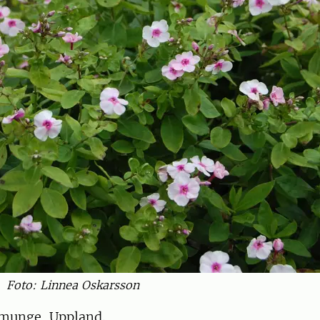
Foto: Linnea Oskarsson
munge, Uppland.