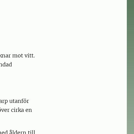
nar mot vitt.
undad
arp utanför
över cirka en
d åldern till