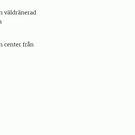
en väldränerad
m
n center från