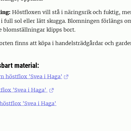
ing:
Höstfloxen vill stå i näringsrik och fuktig, m
s i full sol eller lätt skugga. Blomningen förlängs o
blomställningar klipps bort.
orten finns att köpa i handelsträdgårdar och garde
bart material:
m höstflox 'Svea i Haga'
tflox 'Svea i Haga'
höstflox 'Svea i Haga'