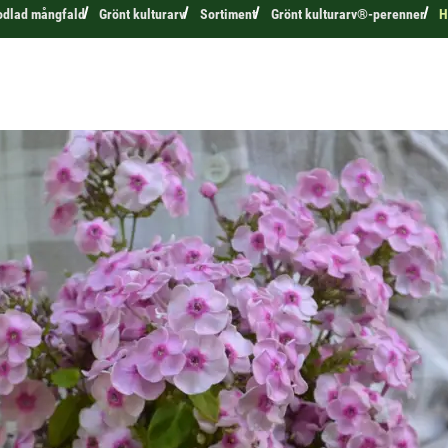
odlad mångfald
Grönt kulturarv
Sortiment
Grönt kulturarv®-perenner
H