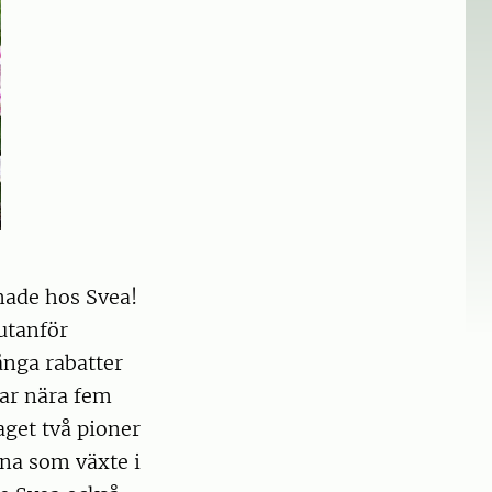
made hos Svea!
utanför
ånga rabatter
ar nära fem
aget två pioner
rna som växte i