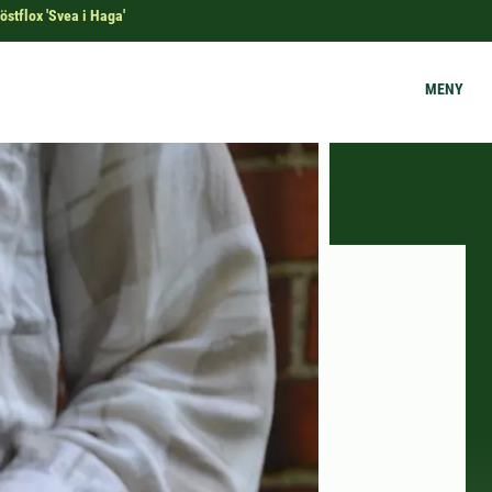
östflox 'Svea i Haga'
MENY