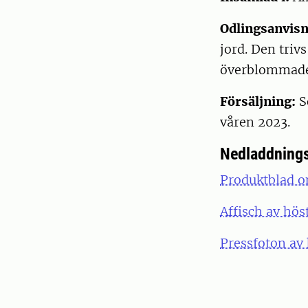
Odlingsanvisn
jord. Den triv
överblommade 
Försäljning:
S
våren 2023.
Nedladdnings
Produktblad o
Affisch av hös
Pressfoton av 