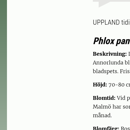
UPPLAND tidi
Phlox pan
Beskrivning:
L
Annorlunda bl
bladspets. Fri
Höjd:
70-80 
Blomtid:
Vid p
Malmö har sort
månad.
Blomfärg:
Ros