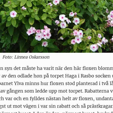
Foto: Linnea Oskarsson
n syn det måste ha varit när den här floxen blom
 av den odlade hon på torpet Haga i Rasbo socken 
arnet Ylva minns hur floxen stod planterad i två l
 av gången som ledde upp mot torpet. Rabatterna v
h var och en fylldes nästan helt av floxen, undant
st ut mot vägen i var sin rabatt och så prästkraga