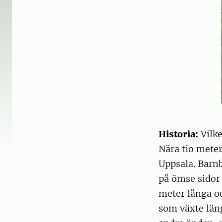
Historia:
Vilke
Nära tio meter
Uppsala. Barnb
på ömse sidor
meter långa oc
som växte läng