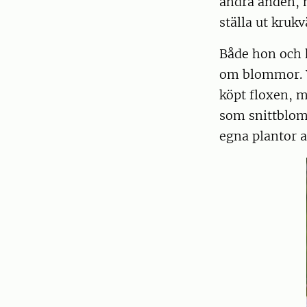
andra änden, 
ställa ut kru
Både hon och 
om blommor. Y
köpt floxen, m
som snittblomm
egna plantor a