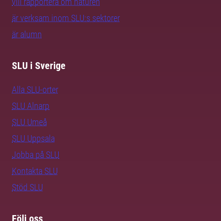
vill rapportera om naturen
är verksam inom SLU:s sektorer
är alumn
SLU i Sverige
Alla SLU-orter
SLU Alnarp
SLU Umeå
SLU Uppsala
Jobba på SLU
Kontakta SLU
Stöd SLU
Följ oss