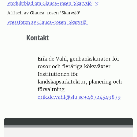
Produktblad om Glauca-rosen 'Skarvsjö'
Affisch av Glauca-rosen 'Skarvsjö'
Pressfoton av Glauca-rosen 'Skarvsjö'
Kontakt
Person
Erik de Vahl, genbankskurator för
rosor och fleråriga köksväxter
Institutionen för
landskapsarkitektur, planering och
förvaltning
erik.de.vahl@slu.se
+46724549879