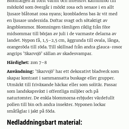
Blomfärgen är först varmt och intensivt karminröd till
mörkröd som övergår i mörkt rosa och senare i en allt
ljusare blåtonat rosa nyans; kronbladens bas är vit med
en ljusare undersida. Doftar svagt och sötaktigt av
ängsblommor. Blomningen tämligen riklig från före
midsommar till början av juli i de varmaste delarna av
landet. Nypon få, 1,5–2,5 cm, äggrunda till ovala, långa,
orangeröda till röda. Till skillnad från andra glauca-rosor
angrips ’Skarvsjö’ sällan av skadesvampar.
Härdighet:
zon 7–8
Användning:
’Skarvsjö’ har ett dekorativt bladverk som
skapar kontrast i sammansatta buskage eller grupper.
Utmärkt till friväxande häckar eller som solitär. Passar
som landskapsväxt i offentliga miljöer och på
naturtomter. De enkla blommorna erbjuder värdefullt
pollen till bin och andra insekter. Nyponen lockar
småfåglar i jakt på föda.
Nedladdningsbart material: