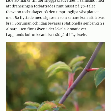
lade Bo märke till det snygga bladverket. I samband med
att dräneringen förbättrades runt huset på 70-talet
försvann rosbuskaget på den ursprungliga växtplatsen
men Bo flyttade med sig rosen som senare kom att trivas
bra i Storuman och idag bevaras i Nationella genbanken i
Alnarp. Den finns även i det lokala klonarkivet,
Lapplands kulturbotaniska trädgård i Lycksele.