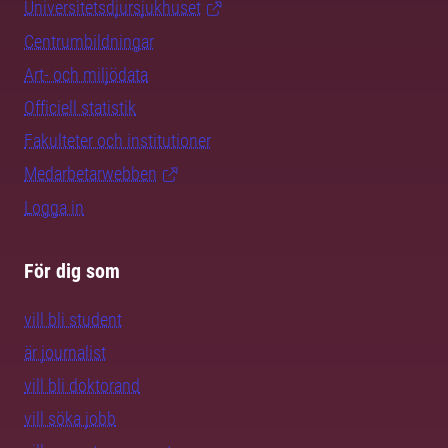
Universitetsdjursjukhuset
Centrumbildningar
Art- och miljödata
Officiell statistik
Fakulteter och institutioner
Medarbetarwebben
Logga in
För dig som
vill bli student
är journalist
vill bli doktorand
vill söka jobb