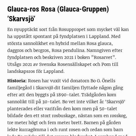
Glauca-ros Rosa (Glauca-Gruppen)
’Skarvsjö’
En nyupptäckt sort från Rosuppropet som mycket väl kan
ha uppstått spontant på fyndplatsen i Lappland. Med
största sannolikhet en hybrid mellan Rosa glauca,
daggros och bergros, Rosa pendulina. Namngiven efter
fyndplatsen och beskriven 2021 i boken ”Rosarvet”.
Utsågs 2021 av Svenska Rosensällskapet och Pom till
landskapsros för Lappland.
Historia:
Rosen har vuxit vid donatorn Bo G. Önells
familjegård i Skarvsjö dit familjen flyttade någon gång
efter att den byggts på 1890-talet. Trädgården kom
sannolikt till på 30-talet. Bo vet inte vilket år 'Skarvsjö'
planterades eller varifrån den kom men på 50-talet
bildade den ett stort rosbuskage, nästan som en rosskog,
tre meter högt och fem meter brett. Barnen på gården
lekte kurragömma i och runt rosen och redan som barn