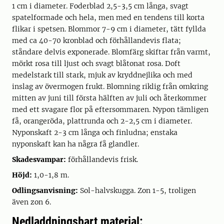
1 cm i diameter. Foderblad 2,5-3,5 cm långa, svagt
spatelformade och hela, men med en tendens till korta
flikar i spetsen. Blommor 7-9 cm i diameter, tätt fyllda
med ca 40-70 kronblad och förhållandevis flata;
ståndare delvis exponerade. Blomfärg skiftar från varmt,
mörkt rosa till ljust och svagt blåtonat rosa. Doft
medelstark till stark, mjuk av kryddnejlika och med
inslag av övermogen frukt. Blomning riklig från omkring
mitten av juni till första hälften av juli och återkommer
med ett svagare flor på eftersommaren. Nypon tämligen
få, orangeröda, plattrunda och 2-2,5 cm i diameter.
Nyponskaft 2-3 cm långa och finludna; enstaka
nyponskaft kan ha några få glandler.
Skadesvampar:
förhållandevis frisk.
Höjd:
1,0-1,8 m.
Odlingsanvisning:
Sol-halvskugga. Zon 1-5, troligen
även zon 6.
Nedladdningsbart material: