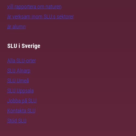
vill rapportera om naturen
är verksam inom SLU:s sektorer
är alumn
SLU i Sverige
Alla SLU-orter
SLU Alnarp
SLU Umeå
SLU Uppsala
Jobba på SLU
Kontakta SLU
Stöd SLU