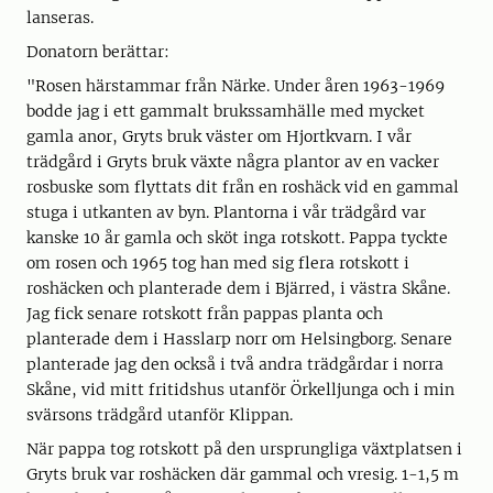
lanseras.
Donatorn berättar:
"Rosen härstammar från Närke. Under åren 1963-1969
bodde jag i ett gammalt brukssamhälle med mycket
gamla anor, Gryts bruk väster om Hjortkvarn. I vår
trädgård i Gryts bruk växte några plantor av en vacker
rosbuske som flyttats dit från en roshäck vid en gammal
stuga i utkanten av byn. Plantorna i vår trädgård var
kanske 10 år gamla och sköt inga rotskott. Pappa tyckte
om rosen och 1965 tog han med sig flera rotskott i
roshäcken och planterade dem i Bjärred, i västra Skåne.
Jag fick senare rotskott från pappas planta och
planterade dem i Hasslarp norr om Helsingborg. Senare
planterade jag den också i två andra trädgårdar i norra
Skåne, vid mitt fritidshus utanför Örkelljunga och i min
svärsons trädgård utanför Klippan.
När pappa tog rotskott på den ursprungliga växtplatsen i
Gryts bruk var roshäcken där gammal och vresig. 1-1,5 m