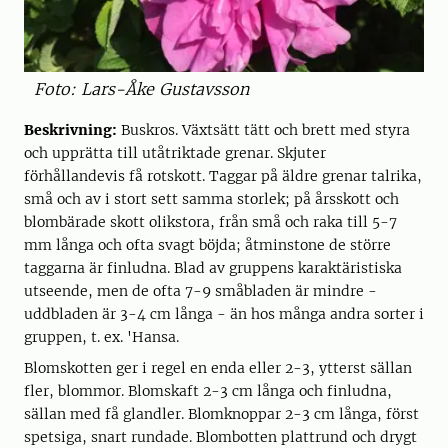
Foto: Lars-Åke Gustavsson
Beskrivning:
Buskros. Växtsätt tätt och brett med styra
och upprätta till utåtriktade grenar. Skjuter
förhållandevis få rotskott. Taggar på äldre grenar talrika,
små och av i stort sett samma storlek; på årsskott och
blombärade skott olikstora, från små och raka till 5-7
mm långa och ofta svagt böjda; åtminstone de större
taggarna är finludna. Blad av gruppens karaktäristiska
utseende, men de ofta 7-9 småbladen är mindre -
uddbladen är 3-4 cm långa - än hos många andra sorter i
gruppen, t. ex. 'Hansa.
Blomskotten ger i regel en enda eller 2-3, ytterst sällan
fler, blommor. Blomskaft 2-3 cm långa och finludna,
sällan med få glandler. Blomknoppar 2-3 cm långa, först
spetsiga, snart rundade. Blombotten plattrund och drygt