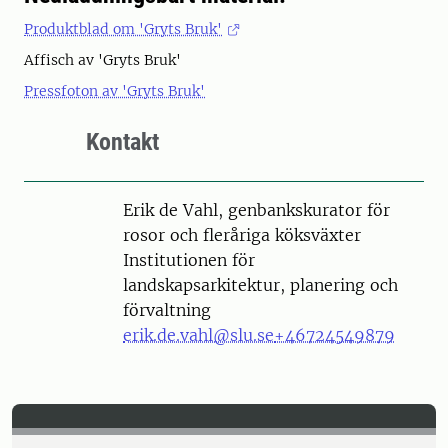
Produktblad om 'Gryts Bruk'
Affisch av 'Gryts Bruk'
Pressfoton av 'Gryts Bruk'
Kontakt
Person
Erik de Vahl, genbankskurator för
rosor och fleråriga köksväxter
Institutionen för
landskapsarkitektur, planering och
förvaltning
erik.de.vahl@slu.se
+46724549879