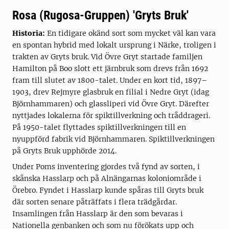
Rosa (Rugosa-Gruppen) 'Gryts Bruk'
Historia:
En tidigare okänd sort som mycket väl kan vara
en spontan hybrid med lokalt ursprung i Närke, troligen i
trakten av Gryts bruk. Vid Övre Gryt startade familjen
Hamilton på Boo slott ett järnbruk som drevs från 1692
fram till slutet av 1800-talet. Under en kort tid, 1897–
1903, drev Rejmyre glasbruk en filial i Nedre Gryt (idag
Björnhammaren) och glassliperi vid Övre Gryt. Därefter
nyttjades lokalerna för spiktillverkning och tråddrageri.
På 1950-talet flyttades spiktillverkningen till en
nyuppförd fabrik vid Björnhammaren. Spiktillverkningen
på Gryts Bruk upphörde 2014.
Under Poms inventering gjordes två fynd av sorten, i
skånska Hasslarp och på Alnängarnas koloniområde i
Örebro. Fyndet i Hasslarp kunde spåras till Gryts bruk
där sorten senare påträffats i flera trädgårdar.
Insamlingen från Hasslarp är den som bevaras i
Nationella genbanken och som nu förökats upp och