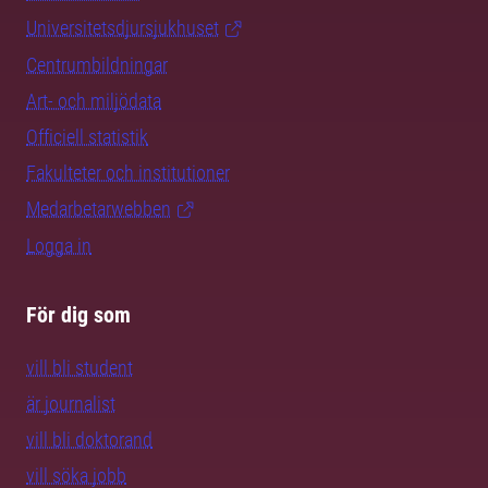
Universitetsdjursjukhuset
Centrumbildningar
Art- och miljödata
Officiell statistik
Fakulteter och institutioner
Medarbetarwebben
Logga in
För dig som
vill bli student
är journalist
vill bli doktorand
vill söka jobb