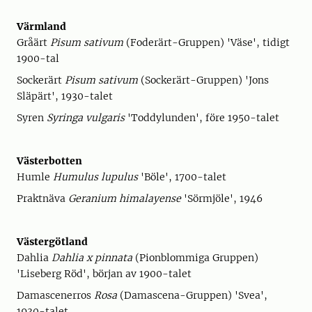
Värmland
Gråärt
Pisum sativum
(Foderärt-Gruppen) 'Väse', tidigt
1900-tal
Sockerärt
Pisum sativum
(Sockerärt-Gruppen) 'Jons
Släpärt', 1930-talet
Syren
Syringa vulgaris
'Toddylunden', före 1950-talet
Västerbotten
Humle
Humulus lupulus
'Böle', 1700-talet
Praktnäva
Geranium himalayense
'Sörmjöle', 1946
Västergötland
Dahlia
Dahlia x pinnata
(Pionblommiga Gruppen)
'Liseberg Röd', början av 1900-talet
Damascenerros
Rosa
(Damascena-Gruppen) 'Svea',
1930-talet