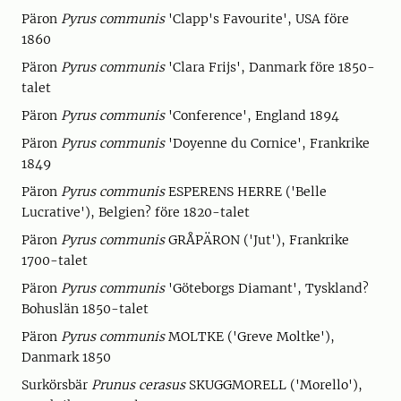
Päron
Pyrus communis
'Clapp's Favourite', USA före
1860
Päron
Pyrus communis
'Clara Frijs', Danmark före 1850-
talet
Päron
Pyrus communis
'Conference', England 1894
Päron
Pyrus communis
'Doyenne du Cornice', Frankrike
1849
Päron
Pyrus communis
ESPERENS HERRE ('Belle
Lucrative'), Belgien? före 1820-talet
Päron
Pyrus communis
GRÅPÄRON ('Jut'), Frankrike
1700-talet
Päron
Pyrus communis
'Göteborgs Diamant', Tyskland?
Bohuslän 1850-talet
Päron
Pyrus communis
MOLTKE ('Greve Moltke'),
Danmark 1850
Surkörsbär
Prunus cerasus
SKUGGMORELL ('Morello'),