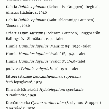
Dahlia
Dahlia x pinnata
(Dekorativ-Gruppen) 'Regina',
Alnarps trädgårdar 1940
Dahlia
Dahlia x pinnata
(Kaktusblommiga Gruppen)
'Sonora', 1946
Gråärt
Pisum sativum
(Foderärt-Gruppen) 'Puggor från
Ballingslöv-Glimåkra', 1950-talet
Humle
Humulus lupulus
'Mauritz 85', 1940-talet
Humle
Humulus lupulus
'Svalöf E', 1940-talet
Humle
Humulus lupulus
'Svalöf S', 1940-talet
Jordviva
Primula vulgaris
'Rut', 1920-talet
Jätteprästkrage
Leucanthemum x superbum
'Bröllopsgåvan', 1923
Kinesisk kärleksört
Hylotelephium spectabile
'Granlunda', 1939
Kronärtskocka
Cynara cardunculus
(Scolymus-Gruppen)
'Herrgårds', 1930