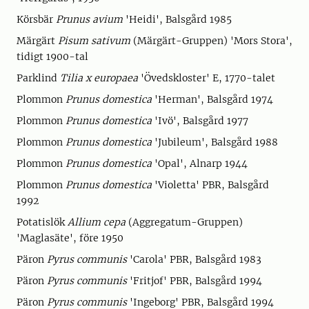
Körsbär
Prunus avium
'Heidi', Balsgård 1985
Märgärt
Pisum sativum
(Märgärt-Gruppen) 'Mors Stora',
tidigt 1900-tal
Parklind
Tilia x europaea
'Övedskloster' E, 1770-talet
Plommon
Prunus domestica
'Herman', Balsgård 1974
Plommon
Prunus domestica
'Ivö', Balsgård 1977
Plommon
Prunus domestica
'Jubileum', Balsgård 1988
Plommon
Prunus domestica
'Opal', Alnarp 1944
Plommon
Prunus domestica
'Violetta' PBR, Balsgård
1992
Potatislök
Allium cepa
(Aggregatum-Gruppen)
'Maglasäte', före 1950
Päron
Pyrus communis
'Carola' PBR, Balsgård 1983
Päron
Pyrus communis
'Fritjof' PBR, Balsgård 1994
Päron
Pyrus communis
'Ingeborg' PBR, Balsgård 1994