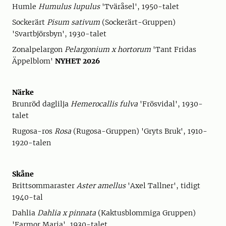
Humle
Humulus lupulus
'Tväråsel', 1950-talet
Sockerärt
Pisum sativum
(Sockerärt-Gruppen)
'Svartbjörsbyn', 1930-talet
Zonalpelargon
Pelargonium x hortorum
'Tant Fridas
Äppelblom'
NYHET 2026
Närke
Brunröd daglilja
Hemerocallis fulva
'Frösvidal', 1930-
talet
Rugosa-ros
Rosa
(Rugosa-Gruppen) 'Gryts Bruk', 1910-
1920-talen
Skåne
Brittsommaraster
Aster amellus
'Axel Tallner', tidigt
1940-tal
Dahlia
Dahlia x pinnata
(Kaktusblommiga Gruppen)
'Farmor Maria', 1930-talet