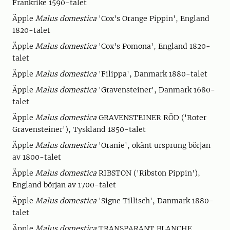
Frankrike 1590-talet
Äpple
Malus domestica
'Cox's Orange Pippin', England
1820-talet
Äpple
Malus domestica
'Cox's Pomona', England 1820-
talet
Äpple
Malus domestica
'Filippa', Danmark 1880-talet
Äpple
Malus domestica
'Gravensteiner', Danmark 1680-
talet
Äpple
Malus domestica
GRAVENSTEINER RÖD ('Roter
Gravensteiner'), Tyskland 1850-talet
Äpple
Malus domestica
'Oranie', okänt ursprung början
av 1800-talet
Äpple
Malus domestica
RIBSTON ('Ribston Pippin'),
England början av 1700-talet
Äpple
Malus domestica
'Signe Tillisch', Danmark 1880-
talet
Äpple
Malus domestica
TRANSPARANT BLANCHE