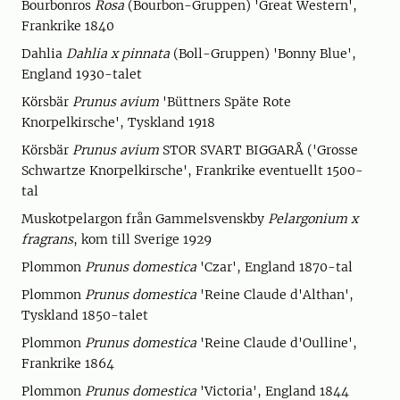
Bourbonros
Rosa
(Bourbon-Gruppen) 'Great Western',
Frankrike 1840
Dahlia
Dahlia x pinnata
(Boll-Gruppen) 'Bonny Blue',
England 1930-talet
Körsbär
Prunus avium
'Büttners Späte Rote
Knorpelkirsche', Tyskland 1918
Körsbär
Prunus avium
STOR SVART BIGGARÅ ('Grosse
Schwartze Knorpelkirsche', Frankrike eventuellt 1500-
tal
Muskotpelargon från Gammelsvenskby
Pelargonium x
fragrans
, kom till Sverige 1929
Plommon
Prunus domestica
'Czar', England 1870-tal
Plommon
Prunus domestica
'Reine Claude d'Althan',
Tyskland 1850-talet
Plommon
Prunus domestica
'Reine Claude d'Oulline',
Frankrike 1864
Plommon
Prunus domestica
'Victoria', England 1844