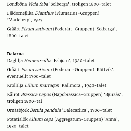
Bondböna
Vicia faba
'Solberga', troligen 1800-talet
Fjädernejlika
Dianthus
(Plumarius-Gruppen)
'Marieberg', 1927
Gråärt
Pisum sativum
(Foderärt-Gruppen) 'Solberga',
1800-talet
Dalarna
Daglilja
Hemerocallis
'Esbjörn', 1940-talet
Gråärt
Pisum sativum
(Foderärt-Gruppen) 'Rättvik',
eventuellt 1700-talet
Krollilja
Lilium martagon
'Kallmora', 1940-talet
Kålrot
Brassica napus
(Napobrassica-Gruppen) 'Bjursås',
troligen 1800-tal
Ornäsbjörk
Betula pendula
'Dalecarlica', 1700-talet
Potatislök
Allium cepa
(Aggregatum-Gruppen) 'Anna',
1930-talet