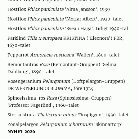
Höstflox
Phlox paniculata
'Alma Jansson', 1939
Höstflox
Phlox paniculata
'Morfar Albert', 1920-talet
Höstflox
Phlox paniculata
'Svea i Haga', tidigt 1940-tal
Parklind
Tilia x europaea
KRISTINA ('Eleonora') PBR,
1630-talet
Pepparrot
Armoracia rusticana
'Wallen', 1800-talet
Remontantros
Rosa
(Remontant-Gruppen) 'Selma
Dahlberg', 1890-talet
Rosengeranium
Pelargonium
(Doftpelargon-Gruppen)
DR WESTERLUNDS BLOMMA, före 1924
Spinosissima-ros
Rosa
(Spinosissima-Gruppen)
'Professor Fagerlind', 1960-talet
Stor kustruta
Thalictrum minus
'Rospiggen', 1930-talet
Zonalpelargon
Pelargonium x hortorum
'Skinnartorp'
NYHET 2026