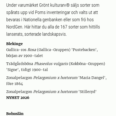
Under varumärket Grönt kulturarv® säljs sorter som
spårats upp vid Poms inventeringar och valts ut att
bevaras i Nationella genbanken eller som frö hos
NordGen. Här hittar du alla de 167 sorter som hittills
lanserats, sorterade landskapsvis.
Blekinge
Gallica-ros
Rosa
(Gallica-Gruppen) 'Pustebacken',
början av 1900-talet
Trädgårdsböna
Phaseolus vulgaris
(Kokböna-Gruppen)
'Signe', tidigt 1900-tal
Zonalpelargon
Pelargonium x hortorum
'Maria Dangel',
före 1864
Zonalpelargon
Pelargonium x hortorum
'Stilleryd'
NYHET 2026
Bohuslän