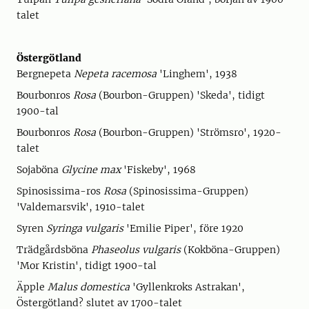
talet
Östergötland
Bergnepeta
Nepeta racemosa
'Linghem', 1938
Bourbonros
Rosa
(Bourbon-Gruppen) 'Skeda', tidigt
1900-tal
Bourbonros
Rosa
(Bourbon-Gruppen) 'Strömsro', 1920-
talet
Sojaböna
Glycine max
'Fiskeby', 1968
Spinosissima-ros
Rosa
(Spinosissima-Gruppen)
'Valdemarsvik', 1910-talet
Syren
Syringa vulgaris
'Emilie Piper', före 1920
Trädgårdsböna
Phaseolus vulgaris
(Kokböna-Gruppen)
'Mor Kristin', tidigt 1900-tal
Äpple
Malus domestica
'Gyllenkroks Astrakan',
Östergötland? slutet av 1700-talet