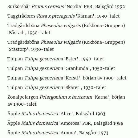
Surkörsbär
Prunus cerasus
'Nordia' PBR, Balsgård 1992
Taggtrådsros
Rosa x pteragonis
'Kärnan', 1930-talet
Trädgårdsböna
Phaseolus vulgaris
(Kokböna-Gruppen)
'Båstad', 1930-talet
Trädgårdsböna
Phaseolus vulgaris
(Kokböna-Gruppen)
'Ståstorp', 1930-talet
Tulpan
Tulipa gesneriana
'Ester', 1940-talet
Tulpan
Tulipa gesneriana
'Granlunda', 1950-talet
Tulpan
Tulipa gesneriana
'Kersti', början av 1900-talet
Tulpan
Tulipa gesneriana
'Skäret', 1930-talet
Zonalpelargon
Pelargonium x hortorum
'Karna', början
av 1900-talet
Äpple
Malus domestica
'Alice', Balsgård 1963
Äpple
Malus domestica
'Amorosa' PBR, Balsgård 1988
Äpple
Malus domestica
'Aroma', Balsgård 1973