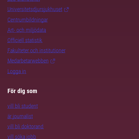
Universitetsdjursjukhuset
Centrumbildningar
Art- och miljödata
Officiell statistik
Fakulteter och institutioner
Medarbetarwebben
Logga in
För dig som
vill bli student
är journalist
vill bli doktorand
vill söka jobb