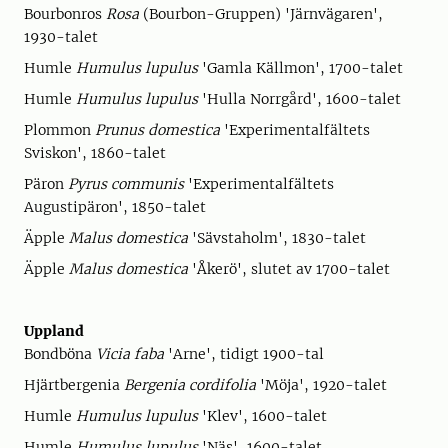
Bourbonros
Rosa
(Bourbon-Gruppen) 'Järnvägaren',
1930-talet
Humle
Humulus lupulus
'Gamla Källmon', 1700-talet
Humle
Humulus lupulus
'Hulla Norrgård', 1600-talet
Plommon
Prunus domestica
'Experimentalfältets
Sviskon', 1860-talet
Päron
Pyrus communis
'Experimentalfältets
Augustipäron', 1850-talet
Äpple
Malus domestica
'Sävstaholm', 1830-talet
Äpple
Malus domestica
'Åkerö', slutet av 1700-talet
Uppland
Bondböna
Vicia faba
'Arne', tidigt 1900-tal
Hjärtbergenia
Bergenia cordifolia
'Möja', 1920-talet
Humle
Humulus lupulus
'Klev', 1600-talet
Humle
Humulus lupulus
'Näs', 1600-talet