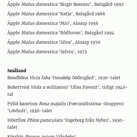
Äpple
Malus domestica
'Birgit Bonnier', Balsgård 1992
Äpple
Malus domestica
'Katja', Balsgård 1966
Äpple
Malus domestica
'Mio', Alnarp 1956
Äpple
Malus domestica
'Rödluvan', Balsgård 1994
Äpple
Malus domestica
'Silva', Alnarp 1970
Äpple
Malus domestica
'Sylvia', 1973
Småland
Bondböna
Vicia faba
'Osnaköp Södergård', 1920-talet
Bukettviol
Viola x williamsii
'Ullas Favorit', tidigt 1940-
tal
Fylld kanelros
Rosa majalis
(Foecundissima-Gruppen)
'Lövhult', 1930-talet
Höstflox
Phlox paniculata
'Ingeborg från Nybro', 1930-
talet
Körsbär
Prunus avium
'Gårdebo'