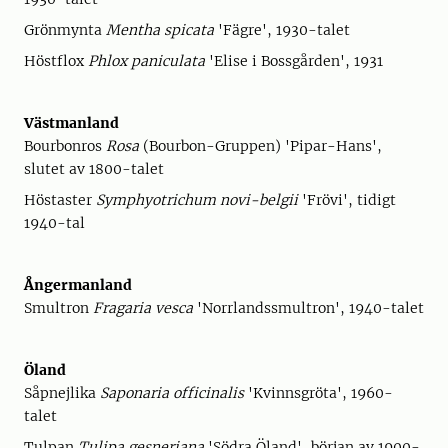
Grönmynta
Mentha spicata
'Fägre', 1930-talet
Höstflox
Phlox paniculata
'Elise i Bossgården', 1931
Västmanland
Bourbonros
Rosa
(Bourbon-Gruppen) 'Pipar-Hans',
slutet av 1800-talet
Höstaster
Symphyotrichum novi-belgii
'Frövi', tidigt
1940-tal
Ångermanland
Smultron
Fragaria vesca
'Norrlandssmultron', 1940-talet
Öland
Såpnejlika
Saponaria officinalis
'Kvinnsgröta', 1960-
talet
Tulpan
Tulipa gesneriana
'Södra Öland', början av 1900-