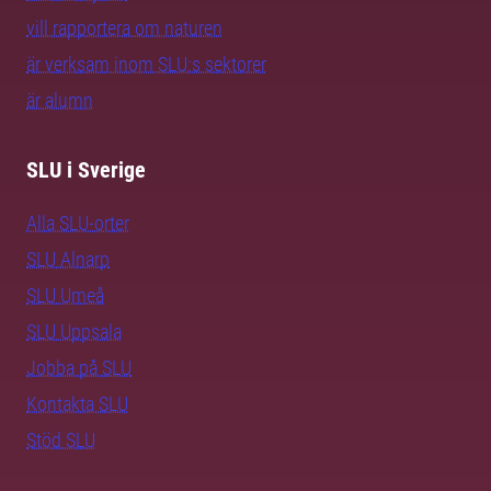
vill rapportera om naturen
är verksam inom SLU:s sektorer
är alumn
SLU i Sverige
Alla SLU-orter
SLU Alnarp
SLU Umeå
SLU Uppsala
Jobba på SLU
Kontakta SLU
Stöd SLU