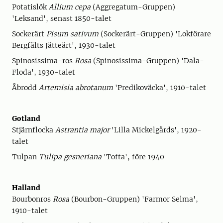
Potatislök
Allium cepa
(Aggregatum-Gruppen)
'Leksand', senast 1850-talet
Sockerärt
Pisum sativum
(Sockerärt-Gruppen) 'Lokförare
Bergfälts Jätteärt', 1930-talet
Spinosissima-ros
Rosa
(Spinosissima-Gruppen) 'Dala-
Floda', 1930-talet
Åbrodd
Artemisia abrotanum
'Predikoväcka', 1910-talet
Gotland
Stjärnflocka
Astrantia major
'Lilla Mickelgårds', 1920-
talet
Tulpan
Tulipa gesneriana
'Tofta', före 1940
Halland
Bourbonros
Rosa
(Bourbon-Gruppen) 'Farmor Selma',
1910-talet