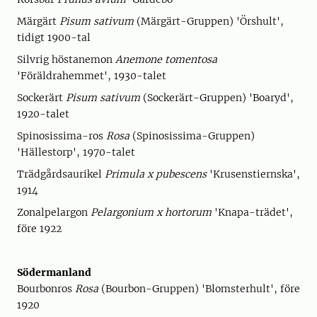
Märgärt
Pisum sativum
(Märgärt-Gruppen) 'Örshult',
tidigt 1900-tal
Silvrig höstanemon
Anemone tomentosa
'Föräldrahemmet', 1930-talet
Sockerärt
Pisum sativum
(Sockerärt-Gruppen) 'Boaryd',
1920-talet
Spinosissima-ros
Rosa
(Spinosissima-Gruppen)
'Hällestorp', 1970-talet
Trädgårdsaurikel
Primula x pubescens
'Krusenstiernska',
1914
Zonalpelargon
Pelargonium x hortorum
'Knapa-trädet',
före 1922
Södermanland
Bourbonros
Rosa
(Bourbon-Gruppen) 'Blomsterhult', före
1920