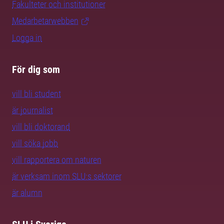
Fakulteter och institutioner
Medarbetarwebben
Logga in
För dig som
vill bli student
är journalist
vill bli doktorand
vill söka jobb
vill rapportera om naturen
är verksam inom SLU:s sektorer
är alumn