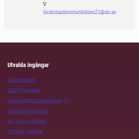
V
forskningskommunikationLTV@slu.se
Utvalda ingångar
Studentwebb
SLU-biblioteket
Universitetsdjursjukhuset
Centrumbildningar
Art- och miljödata
Officiell statistik