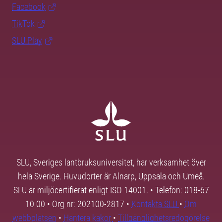
Facebook
TikTok
SLU Play
SLU, Sveriges lantbruksuniversitet, har verksamhet över
hela Sverige. Huvudorter är Alnarp, Uppsala och Umeå.
SLU är miljöcertifierat enligt ISO 14001. • Telefon: 018-67
10 00 • Org nr: 202100-2817 •
Kontakta SLU
•
Om
webbplatsen
•
Hantera kakor
•
Tillgänglighetsredogörelse