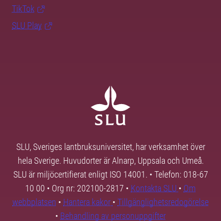
TikTok
SLU Play
SLU, Sveriges lantbruksuniversitet, har verksamhet över
hela Sverige. Huvudorter är Alnarp, Uppsala och Umeå.
SLU är miljöcertifierat enligt ISO 14001. • Telefon: 018-67
10 00 • Org nr: 202100-2817 •
Kontakta SLU
•
Om
webbplatsen
•
Hantera kakor
•
Tillgänglighetsredogörelse
•
Behandling av personuppgifter