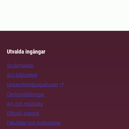
Utvalda ingångar
Studentwebb
SLU-biblioteket
Universitetsdjursjukhuset
Centrumbildningar
Art- och miljödata
Officiell statistik
Fakulteter och institutioner