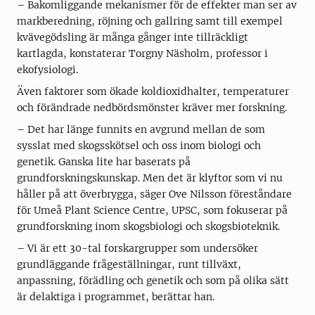
– Bakomliggande mekanismer för de effekter man ser av
markberedning, röjning och gallring samt till exempel
kvävegödsling är många gånger inte tillräckligt
kartlagda, konstaterar Torgny Näsholm, professor i
ekofysiologi.
Även faktorer som ökade koldioxidhalter, temperaturer
och förändrade nedbördsmönster kräver mer forskning.
– Det har länge funnits en avgrund mellan de som
sysslat med skogsskötsel och oss inom biologi och
genetik. Ganska lite har baserats på
grundforskningskunskap. Men det är klyftor som vi nu
håller på att överbrygga, säger Ove Nilsson föreståndare
för Umeå Plant Science Centre, UPSC, som fokuserar på
grundforskning inom skogsbiologi och skogsbioteknik.
– Vi är ett 30-tal forskargrupper som undersöker
grundläggande frågeställningar, runt tillväxt,
anpassning, förädling och genetik och som på olika sätt
är delaktiga i programmet, berättar han.