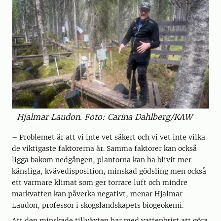
Hjalmar Laudon. Foto: Carina Dahlberg/KAW
– Problemet är att vi inte vet säkert och vi vet inte vilka
de viktigaste faktorerna är. Samma faktorer kan också
ligga bakom nedgången, plantorna kan ha blivit mer
känsliga, kvävedisposition, minskad gödsling men också
ett varmare klimat som ger torrare luft och mindre
markvatten kan påverka negativt, menar Hjalmar
Laudon, professor i skogslandskapets biogeokemi.
Att den minskade tillväxten har med vattenbrist att göra