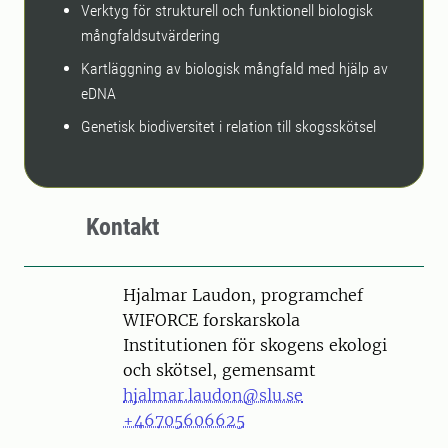
Verktyg för strukturell och funktionell biologisk
mångfaldsutvärdering
Kartläggning av biologisk mångfald med hjälp av
eDNA
Genetisk biodiversitet i relation till skogsskötsel
Kontakt
Person
Hjalmar Laudon, programchef
WIFORCE forskarskola
Institutionen för skogens ekologi
och skötsel, gemensamt
hjalmar.laudon@slu.se
+46705606625