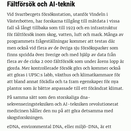
Fältförsök och AI-teknik
Vid Svartbergets försöksstation, utanför Vindeln i
Västerbotten, har forskarna tillgång till mätdata i vissa
fall så långt tillbaka som till 1923 och en infrastruktur
för fältförsök inom skog, vatten, luft och mark. Många av
programmets frågeställningar kommer att testas där
men också vid flera av de övriga sju försöksparker som
finns spridda över Sverige och med hjälp av data från
flera av de cirka 2 000 fältförsök som under årens lopp är
gjorda. Mer kontrollerade försök görs och kommer också
att göras i UPSC:s labb, växthus och klimatkammare för
att bland annat förädla och ta fram egenskaper för nya
plantor som är bättre anpassade till ett förändrat klimat.
På samma sätt som den storskaliga dna-
sekvenseringstekniken och AI-tekniken revolutionerat
medicinen håller den nu på att göra detsamma med
skogsforskningen.
eDNA, environmental DNA, eller miljö-DNA, är ett