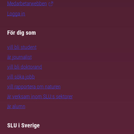
Medarbetarwebben
Logga in
För dig som
vill bli student
är journalist
vill bli doktorand
vill söka jobb
vill rapportera om naturen
är verksam inom SLU:s sektorer
är alumn
SLU i Sverige