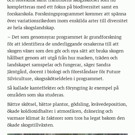
och bioteknik samt framtidens skogsskötsel som nu
kompletteras med ett fokus på biodiversitet samt en
forskarskola. Forskningsprogrammet kommer att spänna
över variationsrikedom inom enskilda arter till diversitet
av hela skogslandskap.
– Det som genomsyrar programmet är grundforskning
för att identifiera de underliggande orsakerna till att
skogen växer som den gör och nya sätt att bruka skogen
hållbart genom att utgå från hur marken, träden och
landskapet samspelar och fungerar, säger Sandra
Jämtgård, docent i biologi och föreståndare för Future
Silviculture, skogsskötseldelen i programmet.
Så kallade kanteffekter och föryngring är exempel på
områden som ska studeras.
Bättre skötsel, bättre plantor, gödsling, kvävedeposition,
ökade koldioxidhalter i atmosfären, dränering och
varmare klimat är faktorer som tros ha legat bakom den
ökade skogstillväxten.