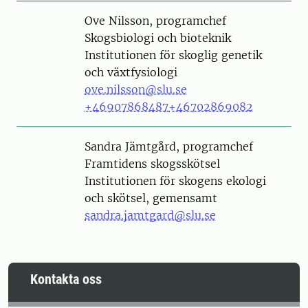
Person
Ove Nilsson, programchef
Skogsbiologi och bioteknik
Institutionen för skoglig genetik
och växtfysiologi
ove.nilsson@slu.se
+46907868487
+46702869082
Person
Sandra Jämtgård, programchef
Framtidens skogsskötsel
Institutionen för skogens ekologi
och skötsel, gemensamt
sandra.jamtgard@slu.se
Kontakta oss