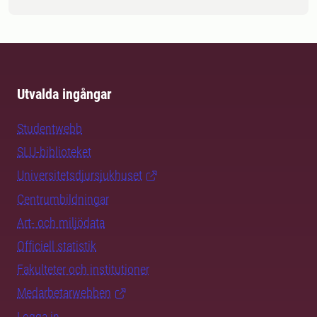
Utvalda ingångar
Studentwebb
SLU-biblioteket
Universitetsdjursjukhuset
Centrumbildningar
Art- och miljödata
Officiell statistik
Fakulteter och institutioner
Medarbetarwebben
Logga in