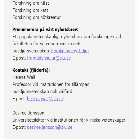
Forskning om häst
Forskning om katt
Forskning om nötkreatur
Prenumerera på vårt nyhetsbrev:
Ett populärvetenskapligt nyhetsbrev om forskningen vid
fakulteten för veterinärmedicin och
husdjursvetenskap:
Forskningsnytt djur
E-post:
framtidensdjur@slu.se
Kontakt (fjäderfä):
Helena Wall
Professor vid institutionen för tillämpad
husdjursvetenskap och välfärd
E-post:
helena.wall@slu.se
Désirée Jansson
Universitetslektor vid institutionen för kliniska vetenskaper
E-post:
desiree.jansson@slu.se