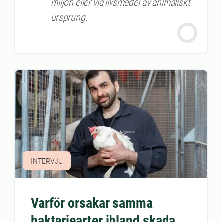
miljön eller via livsmedel av animaliskt
ursprung.
INTERVJU
Varför orsakar samma
bakteriearter ibland skada