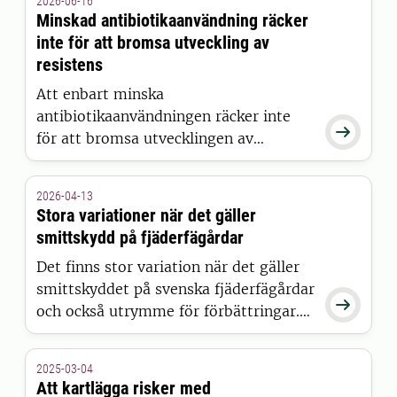
2026-06-16
Minskad antibiotikaanvändning räcker
inte för att bromsa utveckling av
resistens
Att enbart minska
antibiotikaanvändningen räcker inte

för att bromsa utvecklingen av
antimikrobiell resistens. Effektiv
kontroll kräver även kontinuerlig
2026-04-13
övervakning av bakterier i djurens
Stora variationer när det gäller
normala tarmflora och i stallmiljön.
smittskydd på fjäderfägårdar
Det framgår av en ny studie vid
Det finns stor variation när det gäller
Sveriges lantbruksuniversitet (SLU).
smittskyddet på svenska fjäderfägårdar

och också utrymme för förbättringar.
Det framgår av en studie av Statens
veterinärmedicinska anstalt (SVA) och
2025-03-04
Sveriges lantbruksuniversitet (SLU).
Att kartlägga risker med