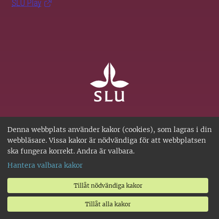
SLU Play
SLU, Sveriges lantbruksuniversitet, har verksamhet över
Denna webbplats använder kakor (cookies), som lagras i din
hela Sverige. Huvudorter är Alnarp, Uppsala och Umeå.
webbläsare. Vissa kakor är nödvändiga för att webbplatsen
SLU är miljöcertifierat enligt ISO 14001. • Telefon: 018-67
ska fungera korrekt. Andra är valbara.
10 00 • Org nr: 202100-2817 •
Kontakta SLU
•
Om
Hantera valbara kakor
webbplatsen
•
Hantera kakor
•
Behandling av
Tillåt nödvändiga kakor
personuppgifter
Tillåt alla kakor