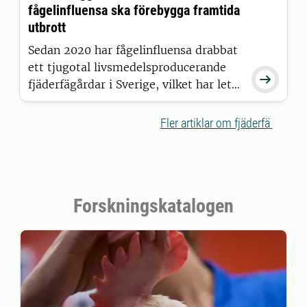
fågelinfluensa ska förebygga framtida
utbrott
Sedan 2020 har fågelinfluensa drabbat
ett tjugotal livsmedelsproducerande

fjäderfägårdar i Sverige, vilket har lett
till att nära 2,4 miljoner fjäderfän har
dött eller avlivats.
Fler artiklar om fjäderfä
Forskningskatalogen