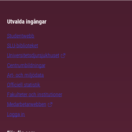
Utvalda ingångar
Studentwebb
SLU-biblioteket
Universitetsdjursjukhuset
Centrumbildningar
Art- och miljödata
Officiell statistik
Fakulteter och institutioner
Medarbetarwebben
Logga in