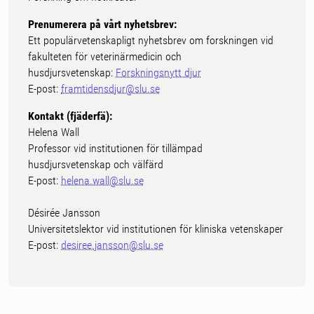
Prenumerera på vårt nyhetsbrev:
Ett populärvetenskapligt nyhetsbrev om forskningen vid
fakulteten för veterinärmedicin och
husdjursvetenskap:
Forskningsnytt djur
E-post:
framtidensdjur@slu.se
Kontakt (fjäderfä):
Helena Wall
Professor vid institutionen för tillämpad
husdjursvetenskap och välfärd
E-post:
helena.wall@slu.se
Désirée Jansson
Universitetslektor vid institutionen för kliniska vetenskaper
E-post:
desiree.jansson@slu.se