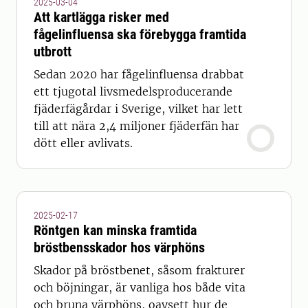
2025-03-04
Att kartlägga risker med
fågelinfluensa ska förebygga framtida
utbrott
Sedan 2020 har fågelinfluensa drabbat
ett tjugotal livsmedelsproducerande
fjäderfägårdar i Sverige, vilket har lett
till att nära 2,4 miljoner fjäderfän har
dött eller avlivats.
2025-02-17
Röntgen kan minska framtida
bröstbensskador hos värphöns
Skador på bröstbenet, såsom frakturer
och böjningar, är vanliga hos både vita
och bruna värphöns, oavsett hur de