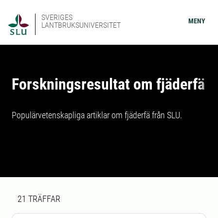
SVERIGES
MENY
LANTBRUKSUNIVERSITET
Forskningsresultat om fjäderfä
Populärvetenskapliga artiklar om fjäderfä från SLU.
Sökresultat
21 sökresultat hittades
21
TRÄFFAR