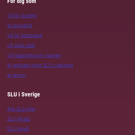
För dig som
vill bli student
är journalist
vill bli doktorand
vill söka jobb
vill rapportera om naturen
är verksam inom SLU:s sektorer
är alumn
SLU i Sverige
Alla SLU-orter
SLU Alnarp
SLU Umeå