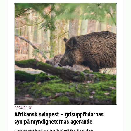
2024-01-31
Afrikansk svinpest – grisuppfödarnas
syn på myndigheternas agerande