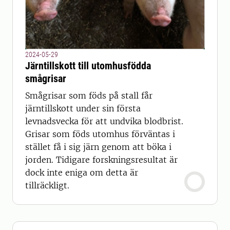
2024-05-29
Järntillskott till utomhusfödda
smågrisar
Smågrisar som föds på stall får
järntillskott under sin första
levnadsvecka för att undvika blodbrist.
Grisar som föds utomhus förväntas i
stället få i sig järn genom att böka i
jorden. Tidigare forskningsresultat är
dock inte eniga om detta är
tillräckligt.