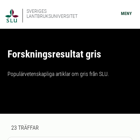
SVERIGES
MENY
LANTBRUKSUNIVERSITET
Forskningsresultat gris
Populärvetenskapliga artiklar om gris från SLU.
Sökresultat
23 sökresultat hittades
23
TRÄFFAR