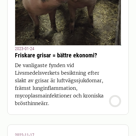
2023-01-24
Friskare grisar = bättre ekonomi?
De vanligaste fynden vid
Livsmedelsverkets besiktning efter
slakt av grisar är luftvägssjukdomar,
främst lunginflammation,
mycoplasmainfektioner och kroniska
brösthinneärr.
2022-11-17