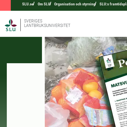
SLU.se
Om SLU
Organisation och styrning
SLU:s framtidspl
SVERIGES
LANTBRUKSUNIVERSITET