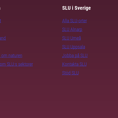
m
SLU i Sverige
t
Alla SLU-orter
SLU Alnarp
rand
SLU Umeå
SLU Uppsala
ra om naturen
Jobba på SLU
nom SLU:s sektorer
Kontakta SLU
Stöd SLU