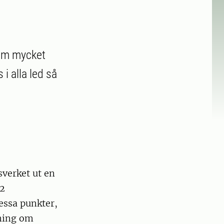
 om mycket
i alla led så
sverket ut en
42
essa punkter,
kning om