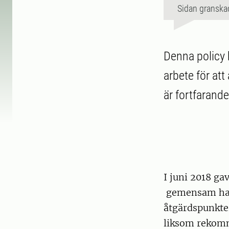
Sidan granska
Denna policy
arbete för att
är fortfarand
I juni 2018 ga
gemensam hand
åtgärdspunkter
liksom rekomm