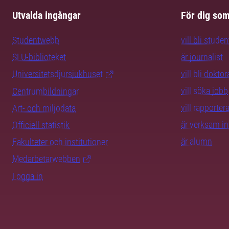
Utvalda ingångar
För dig so
Studentwebb
vill bli studen
SLU-biblioteket
är journalist
Universitetsdjursjukhuset
vill bli dokto
vill söka jobb
Centrumbildningar
vill rapporte
Art- och miljödata
är verksam i
Officiell statistik
är alumn
Fakulteter och institutioner
Medarbetarwebben
Logga in