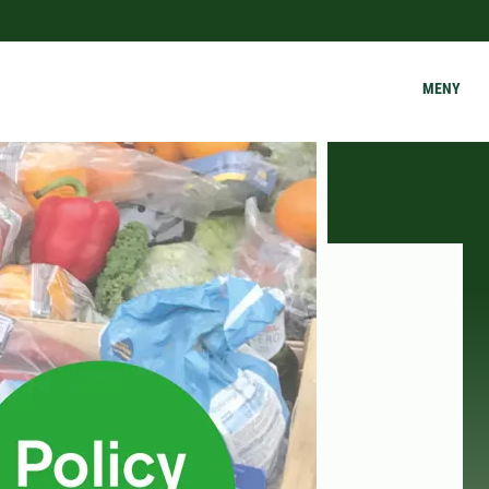
s
MENY