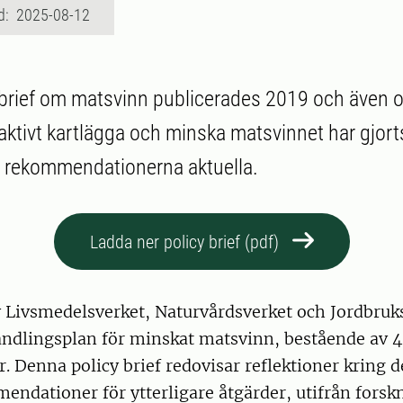
d: 2025-08-12
 brief om matsvinn publicerades 2019 och även
 aktivt kartlägga och minska matsvinnet har gjorts 
e rekommendationerna aktuella.
Ladda ner policy brief (pdf)
v Livsmedelsverket, Naturvårdsverket och Jordbruk
lingsplan för minskat matsvinn, bestående av 
. Denna policy brief redovisar reflektioner kring d
endationer för ytterligare åtgärder, utifrån fors