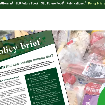
attformar
SLU Future Food
SLU Future Food
Publikationer
Policy brief