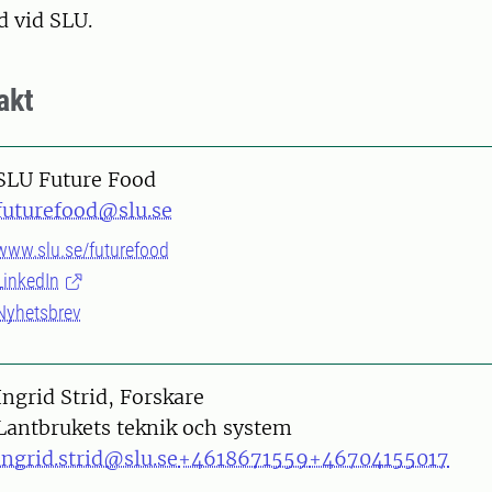
d vid SLU.
akt
SLU Future Food
futurefood@slu.se
www.slu.se/futurefood
LinkedIn
Nyhetsbrev
on
Ingrid Strid, Forskare
Lantbrukets teknik och system
ingrid.strid@slu.se
+4618671559
+46704155017