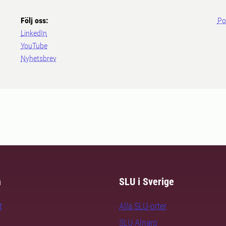
Följ oss:
Po
LinkedIn
YouTube
Nyhetsbrev
m
SLU i Sverige
t
Alla SLU-orter
SLU Alnarp