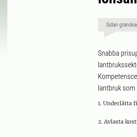
Sidan granska
Snabba prisup
lantbrukssekt
Kompetenscent
lantbruk som ä
1. Underlätta 
2. Avlasta kos