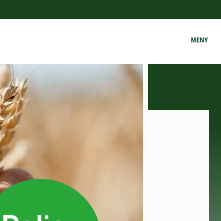
s
MENY