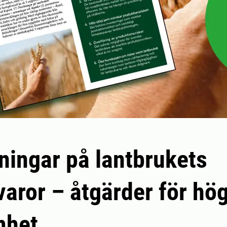
ningar på lantbrukets
varor – åtgärder för hö
mhet