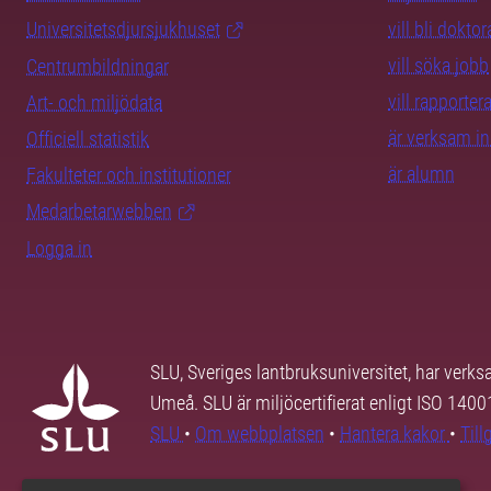
Universitetsdjursjukhuset
vill bli dokto
vill söka jobb
Centrumbildningar
vill rapporte
Art- och miljödata
är verksam i
Officiell statistik
är alumn
Fakulteter och institutioner
Medarbetarwebben
Logga in
SLU, Sveriges lantbruksuniversitet, har verk
Umeå. SLU är miljöcertifierat enligt ISO 140
SLU
•
Om webbplatsen
•
Hantera kakor
•
Til