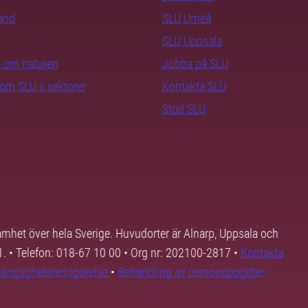
rand
SLU Umeå
SLU Uppsala
ra om naturen
Jobba på SLU
nom SLU:s sektorer
Kontakta SLU
Stöd SLU
samhet över hela Sverige. Huvudorter är Alnarp, Uppsala och
01. • Telefon: 018-67 10 00 • Org nr: 202100-2817 •
Kontakta
lgänglighetsredogörelse
•
Behandling av personuppgifter