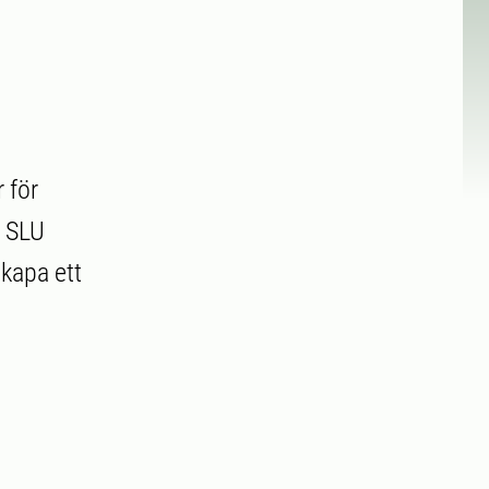
 för
h SLU
kapa ett