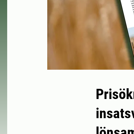
Prisök
insats
lönsa