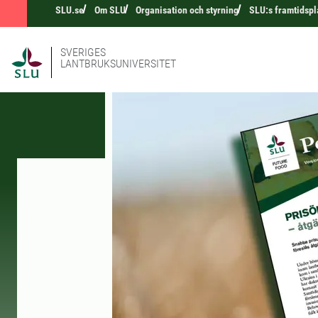
SLU.se
Om SLU
Organisation och styrning
SLU:s framtidspl
SVERIGES
LANTBRUKSUNIVERSITET