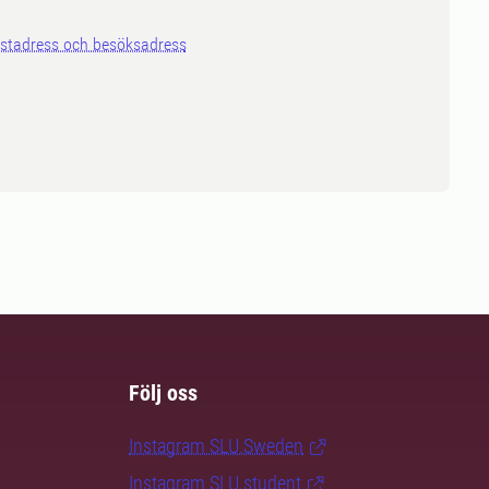
stadress och besöksadress
Följ oss
Instagram SLU.Sweden
Instagram SLU.student