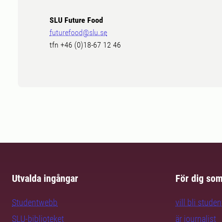
SLU Future Food
futurefood@slu.se
tfn +46 (0)18-67 12 46
Utvalda ingångar
För dig so
Studentwebb
vill bli studen
SLU-biblioteket
är journalist