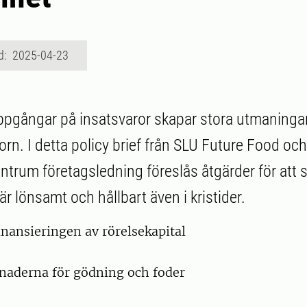
d: 2025-04-23
pgångar på insatsvaror skapar stora utmaningar
orn. I detta policy brief från SLU Future Food oc
rum företagsledning föreslås åtgärder för att s
r lönsamt och hållbart även i kristider.
finansieringen av rörelsekapital
tnaderna för gödning och foder