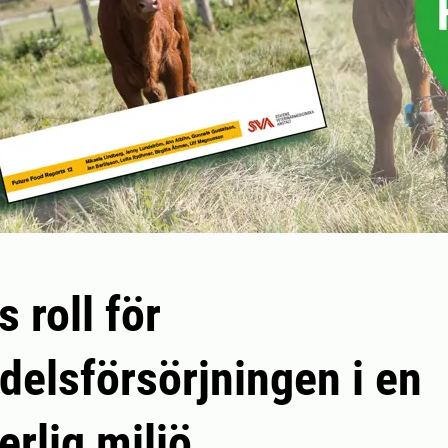
 roll för
delsförsörjningen i en
erlig miljö