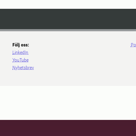
Följ oss:
Po
LinkedIn
YouTube
Nyhetsbrev