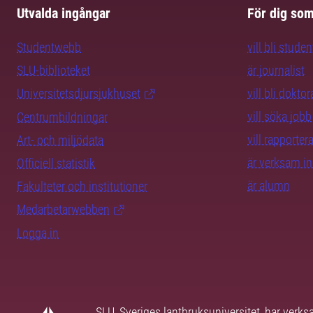
Utvalda ingångar
För dig so
Studentwebb
vill bli studen
SLU-biblioteket
är journalist
Universitetsdjursjukhuset
vill bli dokto
vill söka jobb
Centrumbildningar
vill rapporte
Art- och miljödata
är verksam i
Officiell statistik
är alumn
Fakulteter och institutioner
Medarbetarwebben
Logga in
SLU, Sveriges lantbruksuniversitet, har verk