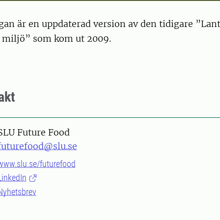
an är en uppdaterad version av den tidigare ”Lant
g miljö” som kom ut 2009.
akt
SLU Future Food
futurefood@slu.se
www.slu.se/futurefood
LinkedIn
Nyhetsbrev