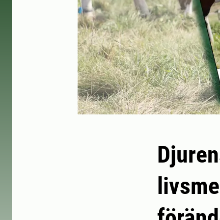
Djurens
livsme
föränd