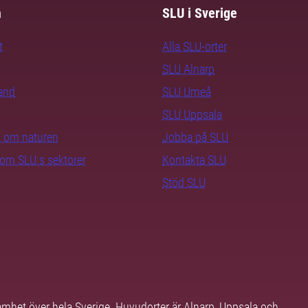
m
SLU i Sverige
t
Alla SLU-orter
SLU Alnarp
rand
SLU Umeå
SLU Uppsala
ra om naturen
Jobba på SLU
nom SLU:s sektorer
Kontakta SLU
Stöd SLU
samhet över hela Sverige. Huvudorter är Alnarp, Uppsala och