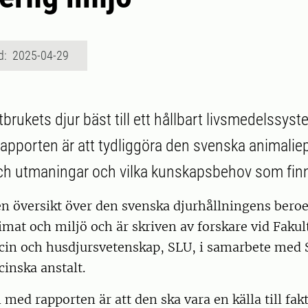
d: 2025-04-29
tbrukets djur bäst till ett hållbart livsmedelssyst
apporten är att tydliggöra den svenska animali
ch utmaningar och vilka kunskapsbehov som fin
en översikt över den svenska djurhållningens bero
imat och miljö och är skriven av forskare vid Fakul
cin och husdjursvetenskap, SLU, i samarbete med 
inska anstalt.
med rapporten är att den ska vara en källa till fakt