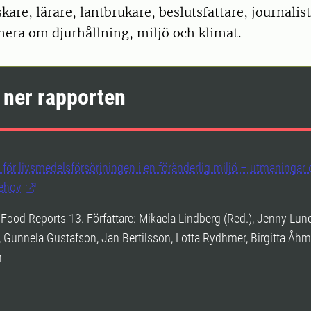
skare, lärare, lantbrukare, beslutsfattare, journalis
mera om djurhållning, miljö och klimat.
 ner rapporten
l för livsmedelsförsörjningen i en föränderlig miljö – utmaningar
ehov
Food Reports 13. Författare: Mikaela Lindberg (Red.), Jenny Lun
 Gunnela Gustafson, Jan Bertilsson, Lotta Rydhmer, Birgitta Åhm
n