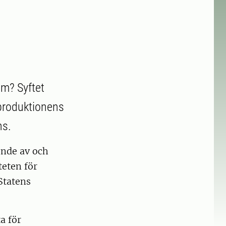
em? Syftet
eproduktionens
ns.
ende av och
teten för
Statens
a för