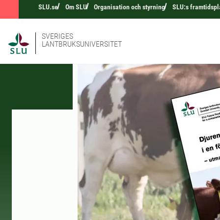
SLU.se
Om SLU
Organisation och styrning
SLU:s framtidspl
SVERIGES
LANTBRUKSUNIVERSITET