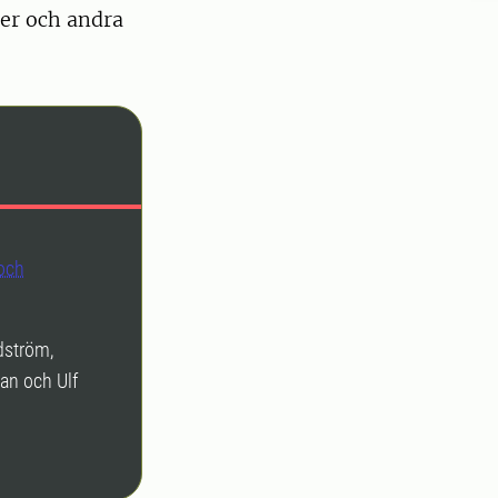
ter och andra
 och
dström,
an och Ulf