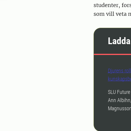
studenter, for
som vill veta 
Ladda
Djurens rol
kunskapsb
SLU Future 
Ann Albihn,
Magnusso