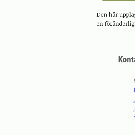
Den här upplag
en föränderli
Kont