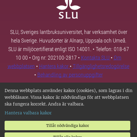
SLU, Sveriges lantbruksuniversitet, har verksamhet över
hela Sverige. Huvudorter är Alnarp, Uppsala och Umeå.
SLU är miljöcertifierat enligt ISO 14001. • Telefon: 018-67
10 00 • Org nr: 202100-2817 •
Kontakta SLU
•
Om
webbplatsen
•
Hantera kakor
•
Tillgänglighetsredogörelse
•
Behandling av personuppgifter
Denna webbplats använder kakor (cookies), som lagras i din
webbläsare. Vissa kakor är nödvändiga för att webbplatsen
ska fungera korrekt. Andra är valbara.
Hantera valbara kakor
Tillåt nödvändiga kakor