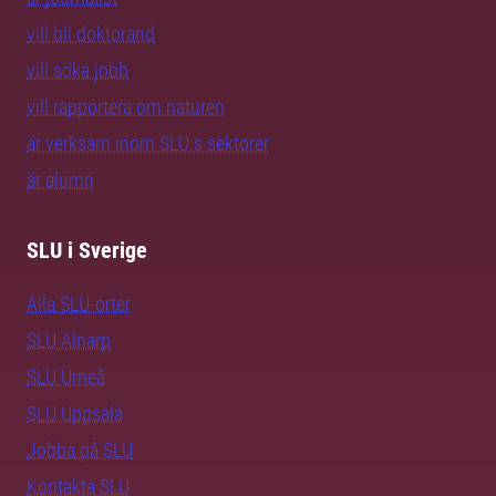
vill bli doktorand
vill söka jobb
vill rapportera om naturen
är verksam inom SLU:s sektorer
är alumn
SLU i Sverige
Alla SLU-orter
SLU Alnarp
SLU Umeå
SLU Uppsala
Jobba på SLU
Kontakta SLU