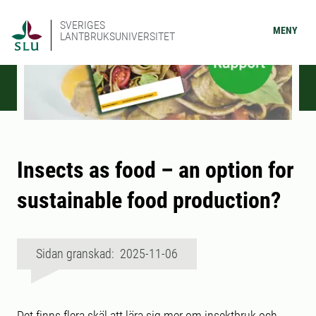
SVERIGES
MENY
LANTBRUKSUNIVERSITET
Insects as food – an option for
sustainable food production?
Sidan granskad: 2025-11-06
Det finns flera skäl att lära sig mer om insektbruk och