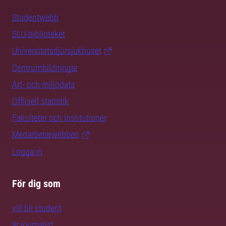
Studentwebb
SLU-biblioteket
Universitetsdjursjukhuset
Centrumbildningar
Art- och miljödata
Officiell statistik
Fakulteter och institutioner
Medarbetarwebben
Logga in
För dig som
vill bli student
är journalist