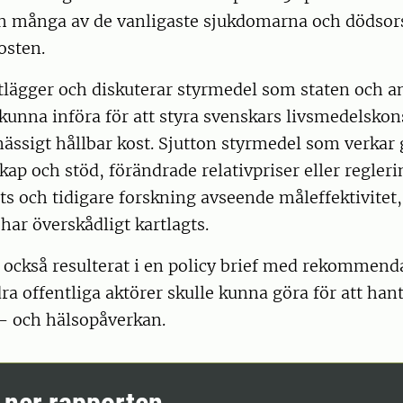
ch många av de vanligaste sjukdomarna och dödsor
kosten.
lägger och diskuterar styrmedel som staten och an
 kunna införa för att styra svenskars livsmedelsk
ässigt hållbar kost. Sjutton styrmedel som verka
ap och stöd, förändrade relativpriser eller regleri
ats och tidigare forskning avseende måleffektivitet
har överskådligt kartlagts.
också resulterat i en policy brief med rekommenda
ra offentliga aktörer skulle kunna göra för att ha
ö- och hälsopåverkan.