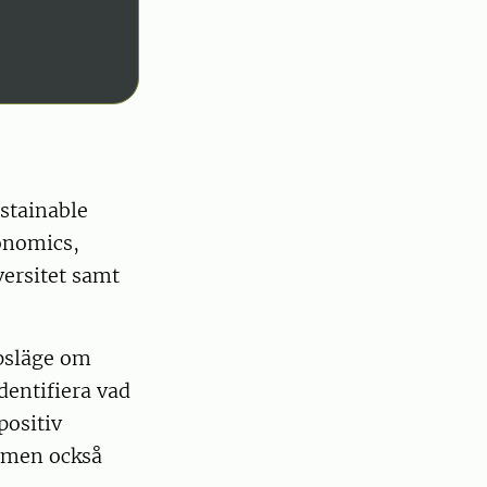
stainable
onomics,
versitet samt
apsläge om
dentifiera vad
positiv
, men också