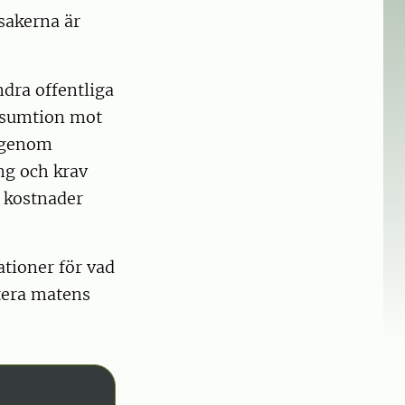
sakerna är
dra offentliga
onsumtion mot
r genom
ng och krav
, kostnader
tioner för vad
ntera matens