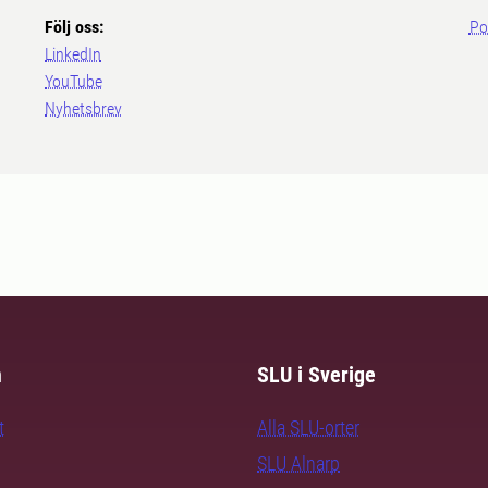
Följ oss:
Po
LinkedIn
YouTube
Nyhetsbrev
m
SLU i Sverige
t
Alla SLU-orter
SLU Alnarp