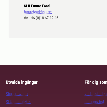
SLU Future Food
futurefood@slu.se
tfn +46 (0)18-67 12 46
Utvalda ingångar
För dig so
Studentwebb
vill bli studen
SLU-biblioteket
är journalist