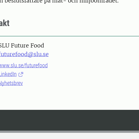
h beslutsfattare på mat- och miljöområdet.
akt
SLU Future Food
futurefood@slu.se
www.slu.se/futurefood
LinkedIn
Nyhetsbrev