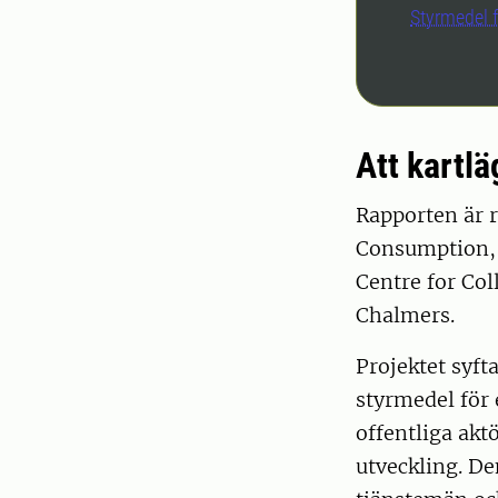
Styrmedel 
Att kartl
Rapporten är r
Consumption, S
Centre for Col
Chalmers.
Projektet syft
styrmedel för
offentliga akt
utveckling. De