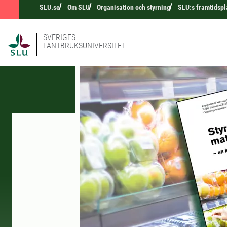
SLU.se
Om SLU
Organisation och styrning
SLU:s framtidspl
SVERIGES
LANTBRUKSUNIVERSITET