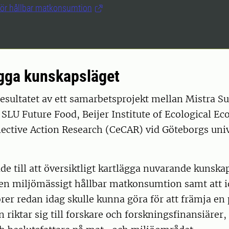
för hållbar matkonsumtion
ägga kunskapsläget
esultatet av ett samarbetsprojekt mellan Mistra Su
LU Future Food, Beijer Institute of Ecological Ec
lective Action Research (CeCAR) vid Göteborgs uni
ade till att översiktligt kartlägga nuvarande kunsk
 en miljömässigt hållbar matkonsumtion samt att i
örer redan idag skulle kunna göra för att främja en 
n riktar sig till forskare och forskningsfinansiärer