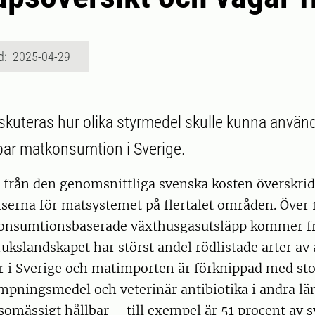
d: 2025-04-29
iskuteras hur olika styrmedel skulle kunna använd
bar matkonsumtion i Sverige.
 från den genomsnittliga svenska kosten överskrid
serna för matsystemet på flertalet områden. Över 
onsumtionsbaserade växthusgasutsläpp kommer f
ukslandskapet har störst andel rödlistade arter av 
r i Sverige och matimporten är förknippad med st
pningsmedel och veterinär antibiotika i andra län
lsomässigt hållbar – till exempel är 51 procent av 