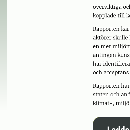
överviktiga o
kopplade till 
Rapporten kart
aktörer skulle
en mer miljöm
antingen kunsk
har identifier
och acceptans 
Rapporten har 
staten och and
klimat-, milj