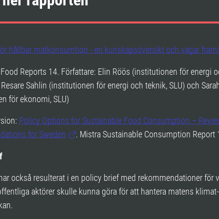
 ner rapporten
för hållbar matkonsumtion - en kunskapsöversikt och vägar fram
Food Reports 14. Författare: Elin Röös (institutionen för energi o
 Resare Sahlin (institutionen för energi och teknik, SLU) och Sarah
nen för ekonomi, SLU)
rsion:
Policy Options for Sustainable Food Consumption – Revi
ations for Sweden
. Mistra Sustainable Consumption Report 
f
ar också resulterat i en policy brief med rekommendationer för 
ffentliga aktörer skulle kunna göra för att hantera matens klimat-
kan.