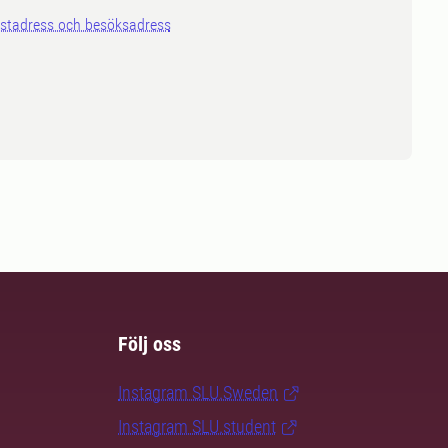
stadress och besöksadress
Följ oss
Instagram SLU.Sweden
Instagram SLU.student