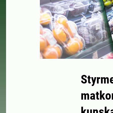
Styrme
matko
kunska