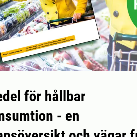
del för hållbar
nsumtion - en
psöversikt och vägar 