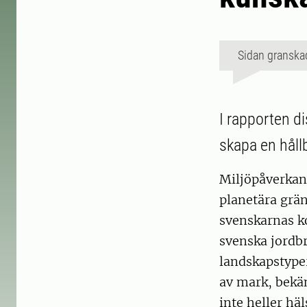
Sidan granska
I rapporten d
skapa en håll
Miljöpåverkan
planetära grän
svenskarnas k
svenska jordbr
landskapstype
av mark, bekäm
inte heller hä