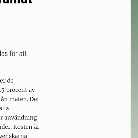
as för att
er de
15 procent av
rån maten. Det
alla
or användning
der. Kosten är
svenskarna