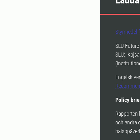
Ladda
Styrmedel 
SLU Future 
SLU), Kajsa
(institutio
Engelsk ve
Recommend
Policy brie
Rapporten h
och andra o
hälsopåver