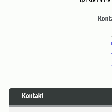
tjänstemän oc
Kont
Kontakt