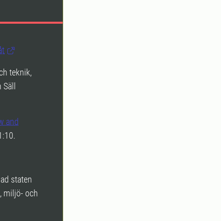
åt
ch teknik,
 Säll
ew and
1:10.
vad staten
, miljö- och