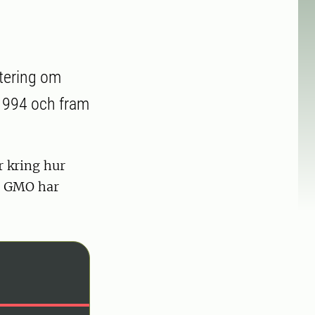
rtering om
 1994 och fram
 kring hur
m GMO har