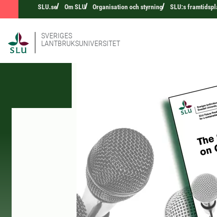
SLU.se
Om SLU
Organisation och styrning
SLU:s framtidspl
SVERIGES
LANTBRUKSUNIVERSITET