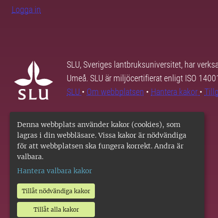
Logga in
SLU, Sveriges lantbruksuniversitet, har verk
Umeå. SLU är miljöcertifierat enligt ISO 140
SLU
•
Om webbplatsen
•
Hantera kakor
•
Til
Denna webbplats använder kakor (cookies), som
lagras i din webbläsare. Vissa kakor är nödvändiga
för att webbplatsen ska fungera korrekt. Andra är
valbara.
Hantera valbara kakor
Tillåt nödvändiga kakor
Tillåt alla kakor