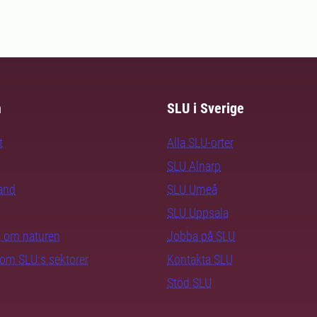
m
SLU i Sverige
t
Alla SLU-orter
SLU Alnarp
rand
SLU Umeå
SLU Uppsala
ra om naturen
Jobba på SLU
nom SLU:s sektorer
Kontakta SLU
Stöd SLU