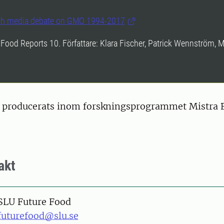
sh media debate on GMO 1994-2017
Food Reports 10. Författare: Klara Fischer, Patrick Wennström, 
 producerats inom forskningsprogrammet Mistra B
akt
SLU Future Food
futurefood@slu.se