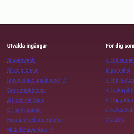
Utvalda ingångar
För dig so
Studentwebb
vill bli studen
SLU-biblioteket
är journalist
Universitetsdjursjukhuset
vill bli dokto
vill söka jobb
Centrumbildningar
vill rapporte
Art- och miljödata
är verksam i
Officiell statistik
är alumn
Fakulteter och institutioner
Medarbetarwebben