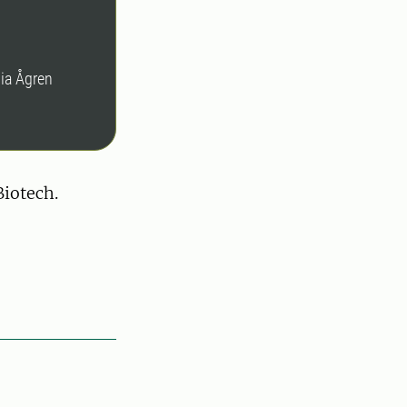
Mia Ågren
iotech.