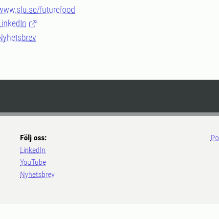
www.slu.se/futurefood
LinkedIn
Nyhetsbrev
Följ oss:
Po
LinkedIn
YouTube
Nyhetsbrev