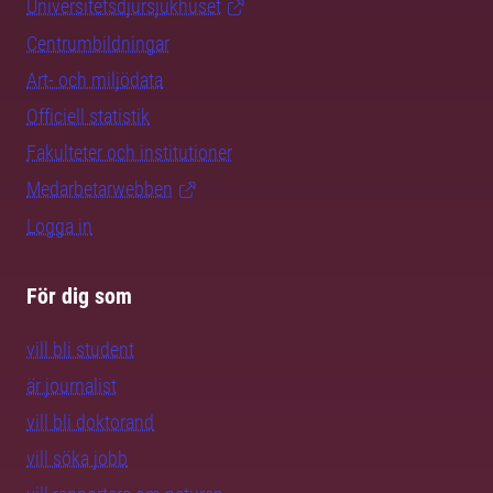
Universitetsdjursjukhuset
Centrumbildningar
Art- och miljödata
Officiell statistik
Fakulteter och institutioner
Medarbetarwebben
Logga in
För dig som
vill bli student
är journalist
vill bli doktorand
vill söka jobb