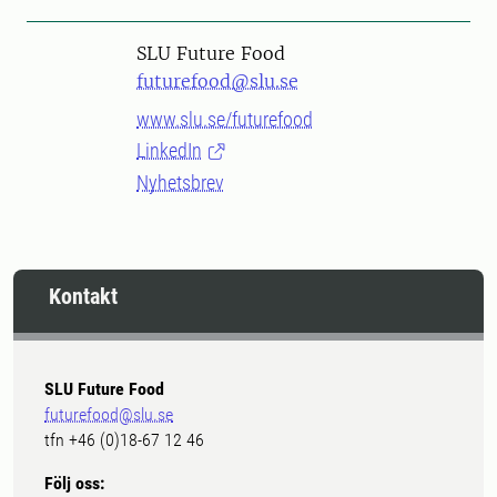
SLU Future Food
futurefood@slu.se
www.slu.se/futurefood
LinkedIn
Nyhetsbrev
Kontakt
SLU Future Food
futurefood@slu.se
tfn +46 (0)18-67 12 46
Följ oss: