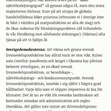
matförsörjningen. När kraven reses på en ”ökad
självförsörjningsgrad” så gynnas några få, men den stora
majoriteten förlorar. Krav på att strypa de globala
handelsflödena höjer priserna (eftersom vi i Sverige inte
är bäst i världen på matproduktion av alla de slag) och
de ökar riskerna för försörjningsproblem (då frihandeln
är vår försäkring mot allehanda störningar). (Nästan) alla
tjänar på att vi hjälps åt.
Sverigedemokraterna
: Att värna och gynna svensk
livsmedelsproduktion har alltid varit av stor vikt. Kriser
som Covid19-pandemin och kriget i Ukraina har påvisat
behovet ytterligare, av en ökad svensk
livsmedelsproduktion, ur beredskaps-,
självförsörjnings- och konkurrenssynpunkt. Svensk
livsmedelsproduktion, innebär i sig självt i högsta grad
hållbarhet. Varje kilo som vi slipper importera är bra för
klimatet. Det är nu av vikt för svenska lantbrukare att
kostnader minskar och administration och regler
förenklas, det gäller inte minst att drivmedelspriser