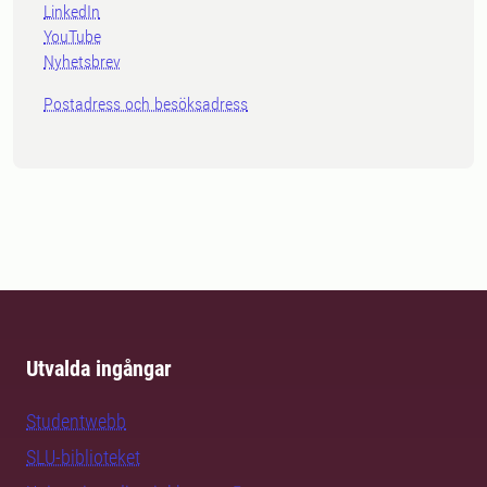
LinkedIn
YouTube
Nyhetsbrev
Postadress och besöksadress
Utvalda ingångar
Studentwebb
SLU-biblioteket