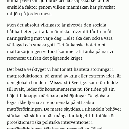
klimatpåverkan. Jordbruk och boskapsskötsel är den
enskilda faktor genom vilken människan har påverkat
miljön på jorden mest.
Men det absolut viktigaste är givetvis den sociala
hållbarheten, att alla människor överallt får tre mål
näringsriktig mat varje dag. Helst ska den också vara
vällagad och smaka gott. Det är kanske hotet mot
matförsörjningen vi först kommer att tänka på när vi
resonerar utifrån det pågående kriget.
Det bästa verktyget vi har för att hantera störningar i
matproduktionen, på grund av krig eller extremväder, är
den globala handeln. Missväxt i Sverige, som förr ledde
till svält, leder för konsumenterna nu för tiden på sin
höjd till knappt märkbara prishöjningar. De globala
logistikkedjorna är fenomenala på att säkra
matförsörjningen. De måste skyddas. Frihandeln behöver
stärkas, särskilt nu när många tar kriget till intäkt för
protektionistiska politiska interventioner i