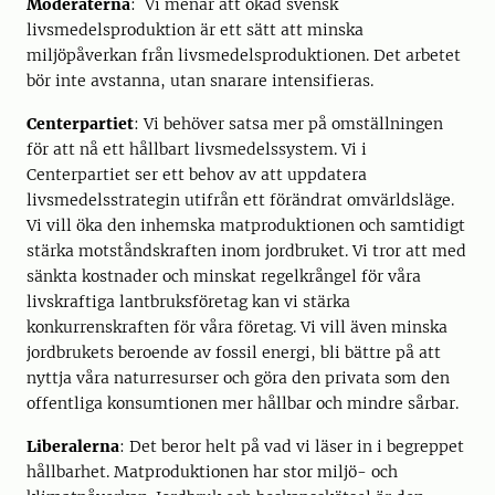
Moderaterna
: Vi menar att ökad svensk
livsmedelsproduktion är ett sätt att minska
miljöpåverkan från livsmedelsproduktionen. Det arbetet
bör inte avstanna, utan snarare intensifieras.
Centerpartiet
: Vi behöver satsa mer på omställningen
för att nå ett hållbart livsmedelssystem. Vi i
Centerpartiet ser ett behov av att uppdatera
livsmedelsstrategin utifrån ett förändrat omvärldsläge.
Vi vill öka den inhemska matproduktionen och samtidigt
stärka motståndskraften inom jordbruket. Vi tror att med
sänkta kostnader och minskat regelkrångel för våra
livskraftiga lantbruksföretag kan vi stärka
konkurrenskraften för våra företag. Vi vill även minska
jordbrukets beroende av fossil energi, bli bättre på att
nyttja våra naturresurser och göra den privata som den
offentliga konsumtionen mer hållbar och mindre sårbar.
Liberalerna
: Det beror helt på vad vi läser in i begreppet
hållbarhet. Matproduktionen har stor miljö- och