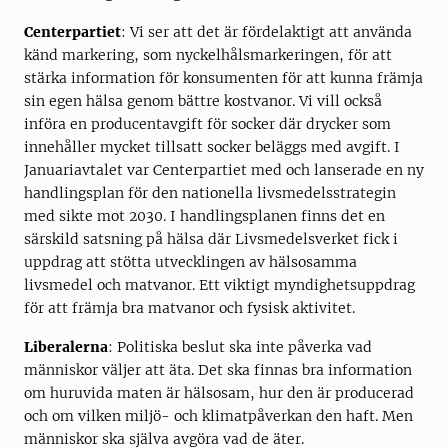
Centerpartiet
: Vi ser att det är fördelaktigt att använda
känd markering, som nyckelhålsmarkeringen, för att
stärka information för konsumenten för att kunna främja
sin egen hälsa genom bättre kostvanor. Vi vill också
införa en producentavgift för socker där drycker som
innehåller mycket tillsatt socker beläggs med avgift. I
Januariavtalet var Centerpartiet med och lanserade en ny
handlingsplan för den nationella livsmedelsstrategin
med sikte mot 2030. I handlingsplanen finns det en
särskild satsning på hälsa där Livsmedelsverket fick i
uppdrag att stötta utvecklingen av hälsosamma
livsmedel och matvanor. Ett viktigt myndighetsuppdrag
för att främja bra matvanor och fysisk aktivitet.
Liberalerna
: Politiska beslut ska inte påverka vad
människor väljer att äta. Det ska finnas bra information
om huruvida maten är hälsosam, hur den är producerad
och om vilken miljö- och klimatpåverkan den haft. Men
människor ska själva avgöra vad de äter.