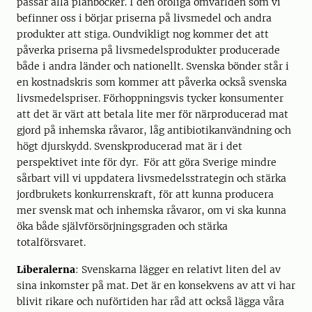
passar alla plånböcker. I den oroliga omvärlden som vi
befinner oss i börjar priserna på livsmedel och andra
produkter att stiga. Oundvikligt nog kommer det att
påverka priserna på livsmedelsprodukter producerade
både i andra länder och nationellt. Svenska bönder står i
en kostnadskris som kommer att påverka också svenska
livsmedelspriser. Förhoppningsvis tycker konsumenter
att det är värt att betala lite mer för närproducerad mat
gjord på inhemska råvaror, låg antibiotikanvändning och
högt djurskydd. Svenskproducerad mat är i det
perspektivet inte för dyr. För att göra Sverige mindre
sårbart vill vi uppdatera livsmedelsstrategin och stärka
jordbrukets konkurrenskraft, för att kunna producera
mer svensk mat och inhemska råvaror, om vi ska kunna
öka både självförsörjningsgraden och stärka
totalförsvaret.
Liberalerna
: Svenskarna lägger en relativt liten del av
sina inkomster på mat. Det är en konsekvens av att vi har
blivit rikare och nuförtiden har råd att också lägga våra