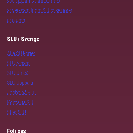
vill rapportera om naturen
är verksam inom SLU:s sektorer
är alumn
SLU i Sverige
Alla SLU-orter
SLU Alnarp
SLU Umeå
SLU Uppsala
Jobba på SLU
Kontakta SLU
Stöd SLU
Följ oss