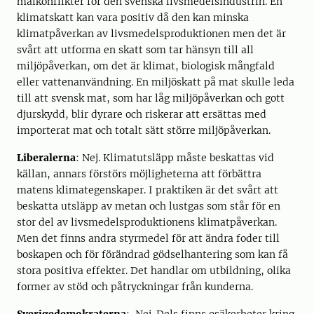
målkonflikter för den svenska livsmedelsindustrin. En
klimatskatt kan vara positiv då den kan minska
klimatpåverkan av livsmedelsproduktionen men det är
svårt att utforma en skatt som tar hänsyn till all
miljöpåverkan, om det är klimat, biologisk mångfald
eller vattenanvändning. En miljöskatt på mat skulle leda
till att svensk mat, som har låg miljöpåverkan och gott
djurskydd, blir dyrare och riskerar att ersättas med
importerat mat och totalt sätt större miljöpåverkan.
Liberalerna
: Nej. Klimatutsläpp måste beskattas vid
källan, annars förstörs möjligheterna att förbättra
matens klimategenskaper. I praktiken är det svårt att
beskatta utsläpp av metan och lustgas som står för en
stor del av livsmedelsproduktionens klimatpåverkan.
Men det finns andra styrmedel för att ändra foder till
boskapen och för förändrad gödselhantering som kan få
stora positiva effekter. Det handlar om utbildning, olika
former av stöd och påtryckningar från kunderna.