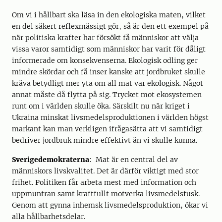
Om vi i hållbart ska läsa in den ekologiska maten, vilket
en del säkert reflexmässigt gör, så är den ett exempel på
när politiska krafter har försökt få människor att välja
vissa varor samtidigt som människor har varit för dåligt
informerade om konsekvenserna. Ekologisk odling ger
mindre skördar och få inser kanske att jordbruket skulle
kräva betydligt mer yta om all mat var ekologisk. Något
annat måste då flytta på sig. Trycket mot ekosystemen
runt om i världen skulle öka. Särskilt nu när kriget i
Ukraina minskat livsmedelsproduktionen i världen högst
markant kan man verkligen ifrågasätta att vi samtidigt
bedriver jordbruk mindre effektivt än vi skulle kunna.
Sverigedemokraterna
: Mat är en central del av
människors livskvalitet. Det är därför viktigt med stor
frihet. Politiken får arbeta mest med information och
uppmuntran samt kraftfullt motverka livsmedelsfusk.
Genom att gynna inhemsk livsmedelsproduktion, ökar vi
alla hållbarhetsdelar.