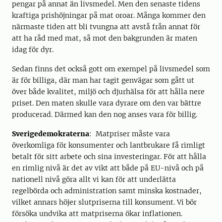
pengar på annat än livsmedel. Men den senaste tidens
kraftiga prishöjningar på mat oroar. Många kommer den
närmaste tiden att bli tvungna att avstå från annat för
att ha råd med mat, så mot den bakgrunden är maten
idag för dyr.
Sedan finns det också gott om exempel på livsmedel som
är för billiga, där man har tagit genvägar som gått ut
över både kvalitet, miljö och djurhälsa för att hålla nere
priset. Den maten skulle vara dyrare om den var bättre
producerad. Därmed kan den nog anses vara för billig.
Sverigedemokraterna
: Matpriser måste vara
överkomliga för konsumenter och lantbrukare få rimligt
betalt för sitt arbete och sina investeringar. För att hålla
en rimlig nivå är det av vikt att både på EU-nivå och på
nationell nivå göra allt vi kan för att underlätta
regelbörda och administration samt minska kostnader,
vilket annars höjer slutpriserna till konsument. Vi bör
försöka undvika att matpriserna ökar inflationen.