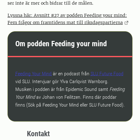
ser inte är mer och bidrar till de målen.
Lyssna här: Avsnitt #27 av podden Feeding your mind:
Fem frågor om framtidens mat till riksdagspartierna
Om podden Feeding your mind
Feeding Your Mind
är en podcast från
SLU Future Food
vid SLU. Intervjuar gör Ylva Carlqvist Warnborg.
Musiken i podden är från Epidemic Sound samt
Feeding
Your Mind
av Johan von Feilitzen. Finns där poddar
finns (Sök på Feeding Your Mind eller SLU Future Food).
Kontakt