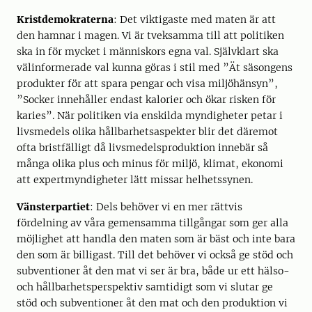
Kristdemokraterna
: Det viktigaste med maten är att
den hamnar i magen. Vi är tveksamma till att politiken
ska in för mycket i människors egna val. Självklart ska
välinformerade val kunna göras i stil med ”Ät säsongens
produkter för att spara pengar och visa miljöhänsyn”,
”Socker innehåller endast kalorier och ökar risken för
karies”. När politiken via enskilda myndigheter petar i
livsmedels olika hållbarhetsaspekter blir det däremot
ofta bristfälligt då livsmedelsproduktion innebär så
många olika plus och minus för miljö, klimat, ekonomi
att expertmyndigheter lätt missar helhetssynen.
Vänsterpartiet
: Dels behöver vi en mer rättvis
fördelning av våra gemensamma tillgångar som ger alla
möjlighet att handla den maten som är bäst och inte bara
den som är billigast. Till det behöver vi också ge stöd och
subventioner åt den mat vi ser är bra, både ur ett hälso-
och hållbarhetsperspektiv samtidigt som vi slutar ge
stöd och subventioner åt den mat och den produktion vi