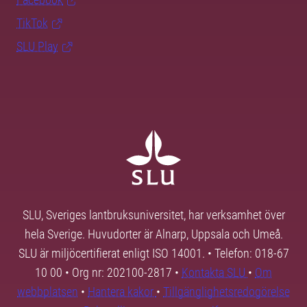
TikTok
SLU Play
SLU, Sveriges lantbruksuniversitet, har verksamhet över
hela Sverige. Huvudorter är Alnarp, Uppsala och Umeå.
SLU är miljöcertifierat enligt ISO 14001. • Telefon: 018-67
10 00 • Org nr: 202100-2817 •
Kontakta SLU
•
Om
webbplatsen
•
Hantera kakor
•
Tillgänglighetsredogörelse