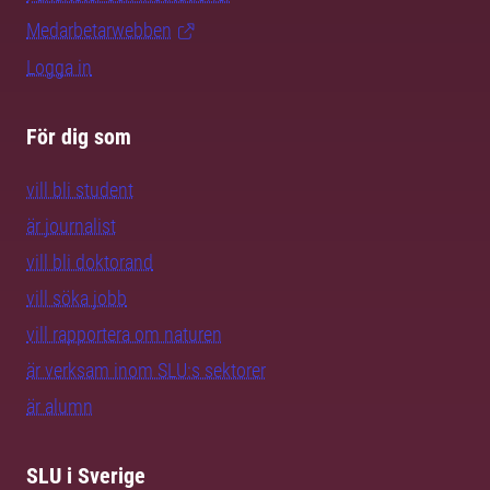
Medarbetarwebben
Logga in
För dig som
vill bli student
är journalist
vill bli doktorand
vill söka jobb
vill rapportera om naturen
är verksam inom SLU:s sektorer
är alumn
SLU i Sverige