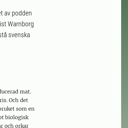
tet av podden
vist Warnborg
rstå svenska
ducerad mat.
ris. Och det
tbruket som en
t biologisk
r och orkar