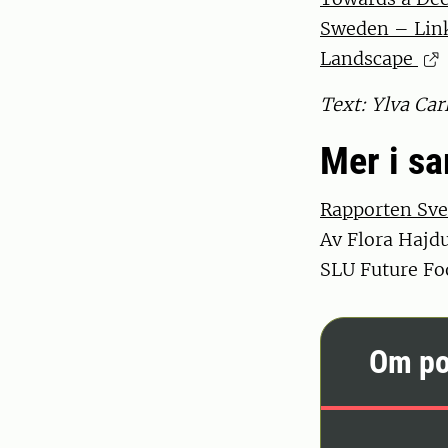
Sweden – Link
Landscape
Text: Ylva Ca
Mer i s
Rapporten Sve
Av Flora Hajd
SLU Future Foo
Om po