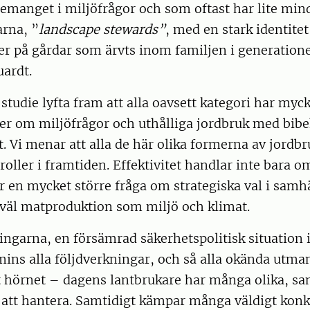
emanget i miljöfrågor och som oftast har lite mind
arna, ”
landscape stewards”
, med en stark identite
r på gårdar som ärvts inom familjen i generatione
uardt.
r studie lyfta fram att alla oavsett kategori har myc
er om miljöfrågor och uthålliga jordbruk med bibe
 Vi menar att alla de här olika formerna av jordbr
 roller i framtiden. Effektivitet handlar inte bara 
r en mycket större fråga om strategiska val i samhä
väl matproduktion som miljö och klimat.
ngarna, en försämrad säkerhetspolitisk situation 
mins alla följdverkningar, och så alla okända utm
t hörnet – dagens lantbrukare har många olika, sa
 att hantera. Samtidigt kämpar många väldigt konk