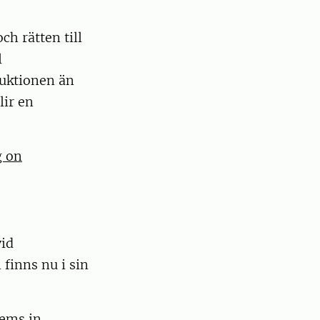
h rätten till
l
duktionen än
lir en
g on
vid
finns nu i sin
tems in