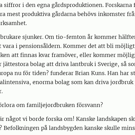
rta siffror i den egna gårdsproduktionen. Forskarna 
lra mest produktiva gårdarna behövs inkomster frå
erksamhet.
tbrukare sjunker. Om tio-femton år kommer hälfte
t vara i pensionsåldern. Kommer det att bli möjligt
ken att finnas kvar framöver, eller kommer möjlig
jättestora bolag att driva lantbruk i Sverige, så som
ropa nu för tiden? funderar Brian Kuns. Han har s
talintensiva, enorma bolag som kan driva jordbruk
.
förlora om familjejordbruken försvann?
är något vi borde forska om! Kanske landskapen sk
? Befolkningen på landsbygden kanske skulle min