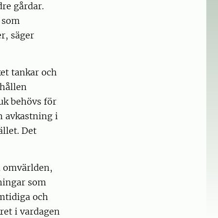
re gårdar.
t som
r, säger
ket tankar och
hållen
uk behövs för
om avkastning i
llet. Det
i omvärlden,
aningar som
mtidiga och
ret i vardagen