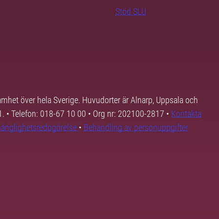
Stöd SLU
samhet över hela Sverige. Huvudorter är Alnarp, Uppsala och
01. • Telefon: 018-67 10 00 • Org nr: 202100-2817 •
Kontakta
lgänglighetsredogörelse
•
Behandling av personuppgifter