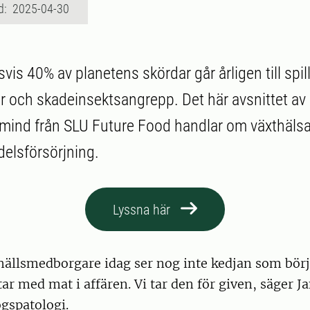
d: 2025-04-30
is 40% av planetens skördar går årligen till spil
 och skadeinsektsangrepp. Det här avsnittet a
mind från SLU Future Food handlar om växthäls
delsförsörjning.
Lyssna här
llsmedborgare idag ser nog inte kedjan som börj
tar med mat i affären. Vi tar den för given, säger Ja
ogspatologi.