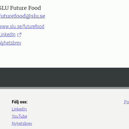
SLU Future Food
futurefood@slu.se
www.slu.se/futurefood
LinkedIn
Nyhetsbrev
Följ oss:
Po
LinkedIn
YouTube
Nyhetsbrev