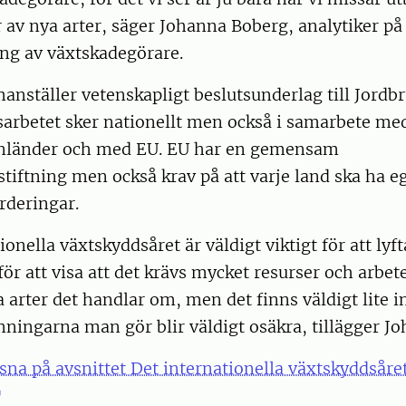
 av nya arter, säger Johanna Boberg, analytiker på
ing av växtskadegörare.
ställer vetenskapligt beslutsunderlag till Jordbr
sarbetet sker nationellt men också i samarbete me
nländer och med EU. EU har en gemensam
tiftning men också krav på att varje land ska ha e
ärderingar.
onella växtskyddsåret är väldigt viktigt för att lyf
för att visa att det krävs mycket resurser och arbete
 arter det handlar om, men det finns väldigt lite
ningarna man gör blir väldigt osäkra, tillägger J
sna på avsnittet Det internationella växtskyddsåre