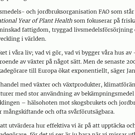
ivsmedels- och jordbruksorganisation FAO som står
tional Year of Plant Health
som fokuserar på frisk
 minskad fattigdom, tryggad livsmedelsförsörjning
ckling i världen.
t i våra liv; vad vi gör, vad vi bygger våra hus av 
roende av växter på något sätt. Men de senaste 20
kadegörare till Europa ökat exponentiellt, säger Jan
l handel med växter och växtprodukter, klimatförä
turer med stor användning av bekämpningsmedel 
cklingen – hälsohoten mot skogsbrukets och jordbr
r mångskiftande och ofta svårförutsägbara.
 att utvärdera hur effektiva vi är på att upptäcka o
adegörare, för det vi ser är ju bara när vi missar ut