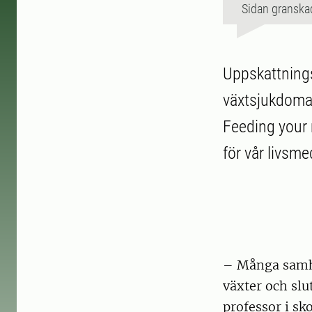
Sidan granska
Uppskattningsv
växtsjukdomar
Feeding your 
för vår livsme
– Många samhä
växter och slu
professor i sk