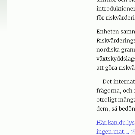
introduktioner
för riskvärder
Enheten samman
Riskvärdering
nordiska gran
växtskyddslags
att göra riskv
– Det internati
frågorna, och 
otroligt många
dem, så bedöm
Här kan du lys
ingen mat ...