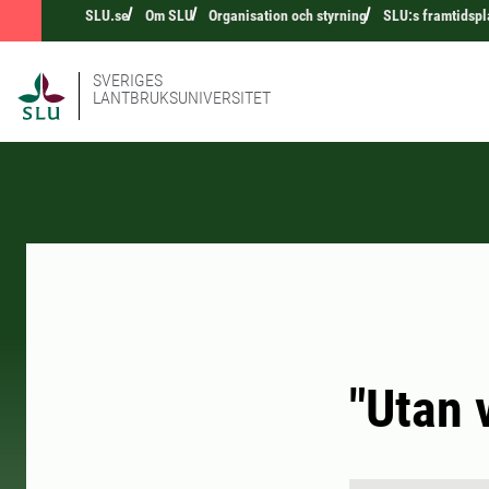
SLU.se
Om SLU
Organisation och styrning
SLU:s framtidspl
SVERIGES
LANTBRUKSUNIVERSITET
"Utan 