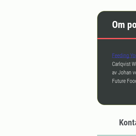
Om po
Feeding Yo
Carlqvist 
av Johan vo
Future Foo
Kont