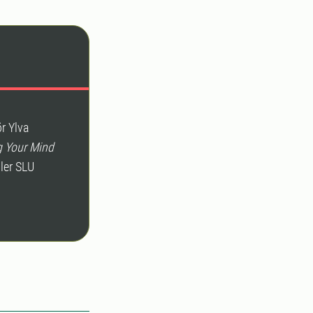
ör Ylva
g Your Mind
ler SLU