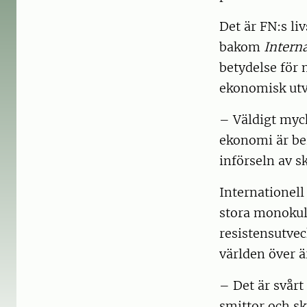
Det är FN:s l
bakom
Interna
betydelse för
ekonomisk utve
– Väldigt mycke
ekonomi är be
införseln av s
Internationel
stora monokul
resistensutve
världen över ä
– Det är svårt
smittor och sk