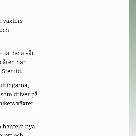
a växters
 och
– ja, hela vår
0 åren har
 Stenlid.
ndringarna,
som driver på
ukets växter
ch hantera nya
brott och