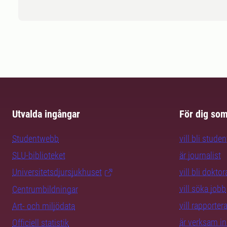
Utvalda ingångar
För dig so
Studentwebb
vill bli studen
SLU-biblioteket
är journalist
Universitetsdjursjukhuset
vill bli dokto
vill söka jobb
Centrumbildningar
vill rapporte
Art- och miljödata
är verksam i
Officiell statistik