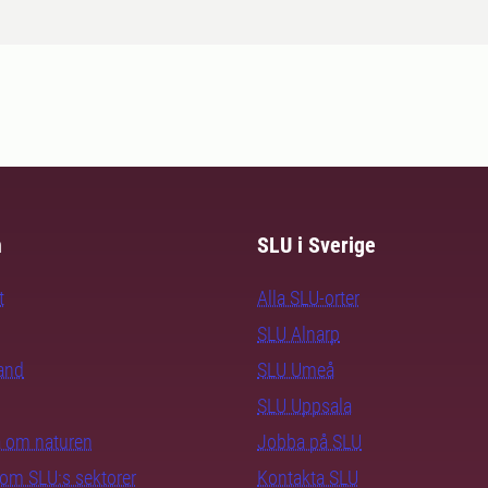
m
SLU i Sverige
t
Alla SLU-orter
SLU Alnarp
rand
SLU Umeå
SLU Uppsala
ra om naturen
Jobba på SLU
nom SLU:s sektorer
Kontakta SLU