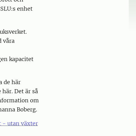
 SLU:s enhet
uksverket.
d våra
gen kapacitet
ta de här
 här. Det är så
 information om
ohanna Boberg.
t - utan växter