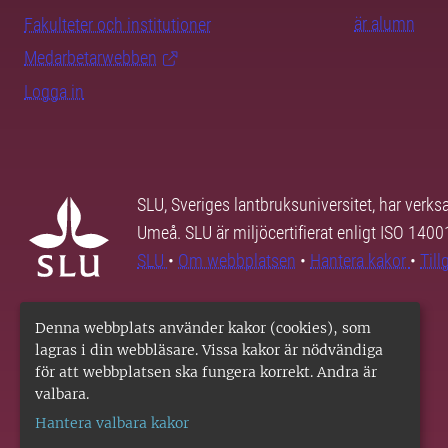
är alumn
Fakulteter och institutioner
Medarbetarwebben
Logga in
SLU, Sveriges lantbruksuniversitet, har verk
Umeå. SLU är miljöcertifierat enligt ISO 140
SLU
•
Om webbplatsen
•
Hantera kakor
•
Til
Denna webbplats använder kakor (cookies), som
lagras i din webbläsare. Vissa kakor är nödvändiga
för att webbplatsen ska fungera korrekt. Andra är
valbara.
Hantera valbara kakor