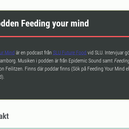
dden Feeding your mind
ur Mind
är en podcast från
SLU Future Food
vid SLU. Intervjuar g
Warnborg. Musiken i podden är från Epidemic Sound samt
Feedin
n Feilitzen. Finns där poddar finns (Sök på Feeding Your Mind el
d).
akt