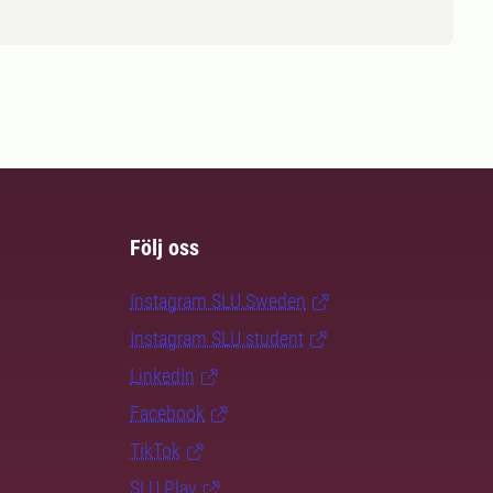
Följ oss
Instagram SLU.Sweden
Instagram SLU.student
LinkedIn
Facebook
TikTok
SLU Play