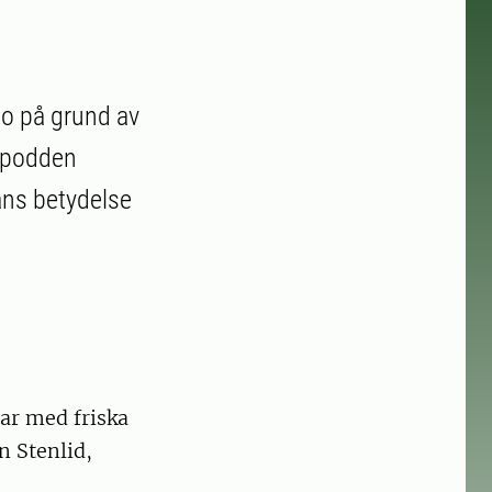
lo på grund av
v podden
ans betydelse
ar med friska
n Stenlid,