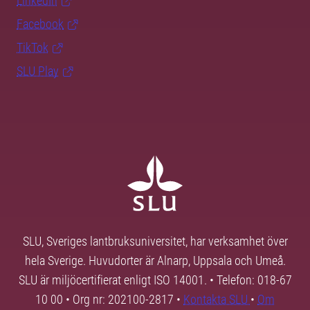
LinkedIn
Facebook
TikTok
SLU Play
SLU, Sveriges lantbruksuniversitet, har verksamhet över
hela Sverige. Huvudorter är Alnarp, Uppsala och Umeå.
SLU är miljöcertifierat enligt ISO 14001. • Telefon: 018-67
10 00 • Org nr: 202100-2817 •
Kontakta SLU
•
Om