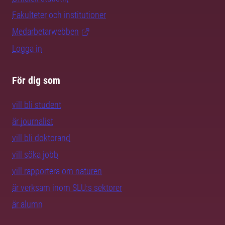
Fakulteter och institutioner
Medarbetarwebben
Logga in
För dig som
vill bli student
är journalist
vill bli doktorand
vill söka jobb
vill rapportera om naturen
är verksam inom SLU:s sektorer
är alumn