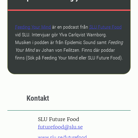
Feeding Your Mind
är en podcast från
SLU Future Food
vid SLU. Intervjuar gör Ylva Carlqvist Warnborg.
Musiken i podden är från Epidemic Sound samt
Feeding
Your Mind
av Johan von Feilitzen. Finns där poddar
finns (Sök på Feeding Your Mind eller SLU Future Food).
Kontakt
SLU Future Food
futurefood@slu.se
www.slu.se/futurefood