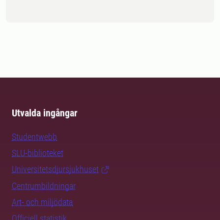
Utvalda ingångar
Studentwebb
SLU-biblioteket
Universitetsdjursjukhuset
Centrumbildningar
Art- och miljödata
Officiell statistik