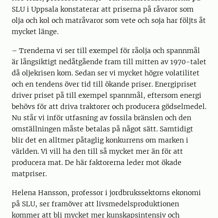
SLU i Uppsala konstaterar att priserna på råvaror som
olja och kol och matråvaror som vete och soja har följts åt
mycket länge.
– Trenderna vi ser till exempel för råolja och spannmål
är långsiktigt nedåtgående fram till mitten av 1970-talet
då oljekrisen kom. Sedan ser vi mycket högre volatilitet
och en tendens över tid till ökande priser. Energipriset
driver priset på till exempel spannmål, eftersom energi
behövs för att driva traktorer och producera gödselmedel.
Nu står vi inför utfasning av fossila bränslen och den
omställningen måste betalas på något sätt. Samtidigt
blir det en alltmer påtaglig konkurrens om marken i
världen. Vi vill ha den till så mycket mer än för att
producera mat. De här faktorerna leder mot ökade
matpriser.
Helena Hansson, professor i jordbrukssektorns ekonomi
på SLU, ser framöver att livsmedelsproduktionen
kommer att bli mycket mer kunskapsintensiv och