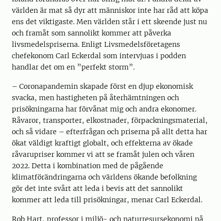
världen är mat så dyr att människor inte har råd att köpa
ens det viktigaste. Men världen står i ett skeende just nu
och framåt som sannolikt kommer att påverka
livsmedelspriserna. Enligt Livsmedelsföretagens
chefekonom Carl Eckerdal som intervjuas i podden
handlar det om en ”perfekt storm”.
– Coronapandemin skapade först en djup ekonomisk
svacka, men hastigheten på återhämtningen och
prisökningarna har förvånat mig och andra ekonomer.
Råvaror, transporter, elkostnader, förpackningsmaterial,
och så vidare – efterfrågan och priserna på allt detta har
ökat väldigt kraftigt globalt, och effekterna av ökade
råvarupriser kommer vi att se framåt julen och våren
2022. Detta i kombination med de pågående
klimatförändringarna och världens ökande befolkning
gör det inte svårt att leda i bevis att det sannolikt
kommer att leda till prisökningar, menar Carl Eckerdal.
Rob Hart, professor i miljö- och naturresursekonomi på