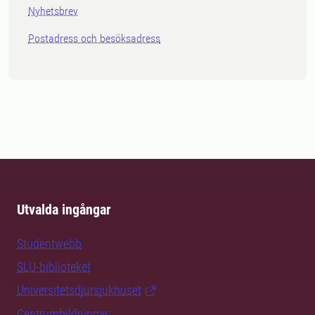
Nyhetsbrev
Postadress och besöksadress
Utvalda ingångar
Studentwebb
SLU-biblioteket
Universitetsdjursjukhuset
Centrumbildningar