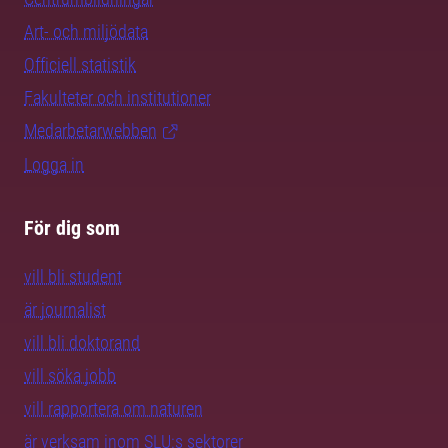
Art- och miljödata
Officiell statistik
Fakulteter och institutioner
Medarbetarwebben
Logga in
För dig som
vill bli student
är journalist
vill bli doktorand
vill söka jobb
vill rapportera om naturen
är verksam inom SLU:s sektorer