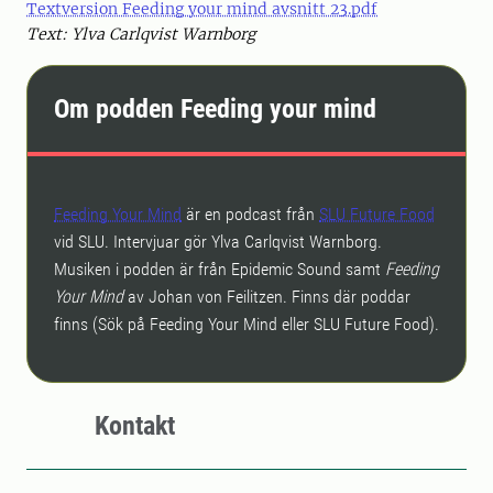
Textversion Feeding your mind avsnitt 23.pdf
Text: Ylva Carlqvist Warnborg
Om podden Feeding your mind
Feeding Your Mind
är en podcast från
SLU Future Food
vid SLU. Intervjuar gör Ylva Carlqvist Warnborg.
Musiken i podden är från Epidemic Sound samt
Feeding
Your Mind
av Johan von Feilitzen. Finns där poddar
finns (Sök på Feeding Your Mind eller SLU Future Food).
Kontakt