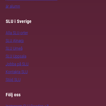
är alumn
SLU i Sverige
Alla SLU-orter
SLU Alnarp
SLU Umeå
SLU Uppsala
Jobba på SLU
Kontakta SLU
Stöd SLU
Följ oss