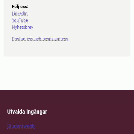
Följ oss:
LinkedIn
YouTube
Nyhetsbrev
Postadress och besöksadress
Utvalda ingångar
Studentwebb