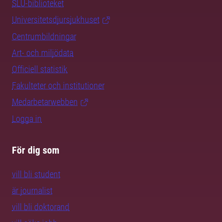
SLU-biblioteket
Universitetsdjursjukhuset
Centrumbildningar
Art- och miljödata
Officiell statistik
Fakulteter och institutioner
Medarbetarwebben
Logga in
För dig som
vill bli student
är journalist
vill bli doktorand