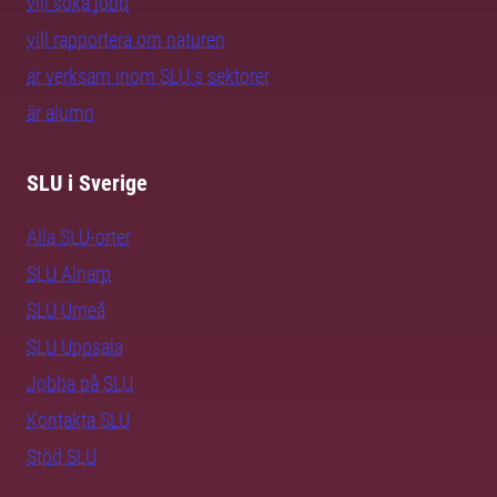
vill söka jobb
vill rapportera om naturen
är verksam inom SLU:s sektorer
är alumn
SLU i Sverige
Alla SLU-orter
SLU Alnarp
SLU Umeå
SLU Uppsala
Jobba på SLU
Kontakta SLU
Stöd SLU