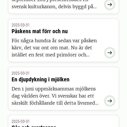

svensk kulturkanon, delvis byggd på
allmänhetens förslag. Bland förslagen
fanns även maträtter med, men inte i
2025-03-31
slutversionen. Finns det någon plats
Påskens mat förr och nu
för mat och smak i en svensk
För några hundra år sedan var påsken
kulturkanon?
kärv, det var ont om mat. Nu är det

istället en fest med primörer och
lammstek. Hur gick det till, och är det
egentligen hållbart? Läs
2025-03-31
måltidsforskaren Richard Tellströms
En djupdykning i mjölken
reflektioner över påskmaten.
Den 1 juni uppmärksammas mjölkens
dag världen över. Vi svenskar har ett

särskilt förhållande till detta livsmedel
och måltidsforskaren Richard
Tellström har gjort en djupdykning i
2025-03-31
mjölken.