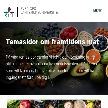
SVERIGES
MENY
LANTBRUKSUNIVERSITET
Temasidor om framtidens mat
På våra temasidor samlar vi fakta och forskning kring
olika aspekter av hållbara livsmedelssystem. Både för dig
som vill få en snabb överblick och för dig som vill ha
ingångar att fördjupa dig i.