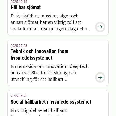
2025-10-16
livsmedelssystem och hållbara städer
Hållbar sjömat
utvecklas gemensamt.
Fisk, skaldjur, musslor, alger och
annan sjömat har en viktig roll att

spela​ för matförsörjningen idag och i
framtiden. Vid SLU ägnar sig forskare
åt att öka kunskapen för att stödja
2025-09-23
hållbar fiskodling, levande vatten och
Teknik och innovation inom
friska fiskbestånd.
livsmedelssystemet
En temasida om innovation, deeptech
och ai vid SLU för forskning och

utveckling för ett hållbart
livsmedelssystem.
2025-04-28
Social hållbarhet i livsmedelssystemet
En viktig del av ett hållbart