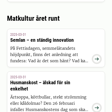
annorlunda. Cirka en tredjedel av all
mat som produceras slängs, enligt
FN:s organisation för livsmedel och
Matkultur året runt
jordbruk FAO.
2025-03-31
Semlan – en ständig innovation
På Fettisdagen, semmelätandets
höjdpunkt, finns det anledning att

fundera: Vad är det som hänt? Vad kan
vi vänta oss till nästa års
semmelsäsong? Hur och varför uppstår
2025-03-31
matinnovationer? Måltidsforskaren
Husmanskost – älskad för sin
Richard Tellström bjuder på en
enkelhet
historisk exposé över semlan och dess
Ärtsoppa, köttbullar, stekt strömming
utveckling.
eller kåldolmar? Den 26 februari

infaller Husmanskostens dag som ska