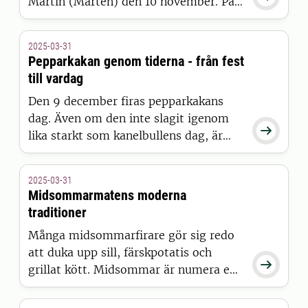
Martin (Mårten) den 10 november. På
senhösten var det dags slakta ut de
feta sommargässen innan de började
2025-03-31
magra av sig. Måltidshistorikern
Pepparkakan genom tiderna - från fest
Richard Tellström berättar i den här
till vardag
krönikan mer om gåsätandets historia.
Den 9 december firas pepparkakans
dag. Även om den inte slagit igenom

lika starkt som kanelbullens dag, är
december tveklöst pepparkakans
månad för svenska folket. Läs
2025-03-31
måltidsforskaren Richard Tellströms
Midsommarmatens moderna
betraktelse över pepparkakan genom
traditioner
tiderna.
Många midsommarfirare gör sig redo
att duka upp sill, färskpotatis och

grillat kött. Midsommar är numera en
stor festmatshelg men var det inte
historiskt. Läs måltidsforskaren