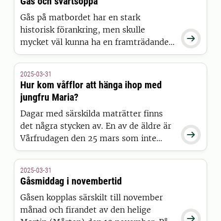
Gås och svartsoppa
Gås på matbordet har en stark
historisk förankring, men skulle

mycket väl kunna ha en framträdande
roll på framtidens festbord.
Måltidsforskaren Richard Tellström tar
2025-03-31
med oss på en historisk vandring i
Hur kom våfflor att hänga ihop med
gåsens historia med en
jungfru Maria?
framtidsspaning om gåsen som
Dagar med särskilda maträtter finns
klimatsmart festmat året om.
det några stycken av. En av de äldre är

Vårfrudagen den 25 mars som inte
sällan högtidlighålls med våfflor.
Måltidshistorikern Richard Tellström
2025-03-31
förklarar närmare för oss hur jungfru
Gåsmiddag i novembertid
Maria och våffelätande kom att hänga
Gåsen kopplas särskilt till november
ihop.
månad och firandet av den helige
