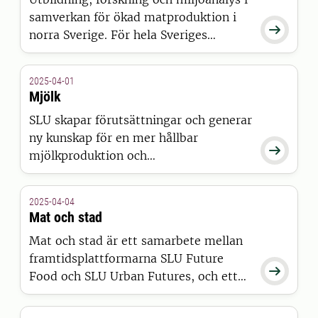
från SLU med koppling till hållbarhet
samverkan för ökad matproduktion i
och livsmedelsberedskap.

norra Sverige. För hela Sveriges
livsmedelsberedskap.
2025-04-01
Mjölk
SLU skapar förutsättningar och generar
ny kunskap för en mer hållbar

mjölkproduktion och
mjölkkonsumtion. Här samlar vi
krönikor, rapporter, evenemang och
2025-04-04
aktuell forskning om mjölk.
Mat och stad
Mat och stad är ett samarbete mellan
framtidsplattformarna SLU Future

Food och SLU Urban Futures, och ett
forum där forskningsfrågor i
kopplingen mellan framtidens hållbara