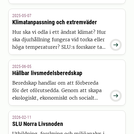
kost? Och vad är det som påverkar våra
matval?
2025-05-07
Klimatanpassning och extremväder
Hur ska vi odla i ett ändrat klimat? Hur
ska djurhållning fungera vid torka eller

höga temperaturer? SLU:s forskare tar
fram åtgärder och beredskap för
extrema klimat.
2025-06-05
Hållbar livsmedelsberedskap
Beredskap handlar om att förbereda
för det oförutsedda. Genom att skapa

ekologiskt, ekonomiskt och socialt
hållbara livsmedelssystem kan vi
bygga upp robusta system som även
2026-02-11
klarar påfrestningarna under kriser. På
SLU Norra Livsnoden
den här temasidan samlar vi kunskap
Utbildning, forskning och miljöanalys i