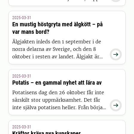
i-grytan och lussebullar? Varför blir
julbordet en tidsresa? Om det skriver
2025-03-31
måltidsforskaren Richard Tellström.
En mustig höstgryta med älgkött – på
var mans bord?
Älgjakten inleds den 1 september i de
norra delarna av Sverige, och den 8

oktober i resten av landet. Älgjakt är
en tradition och ett intresse som
engagerar många. Hur mycket älgkött
2025-03-31
äter vi och hur har det sett ut genom
Potatis – en gammal nyhet att lära av
historien?
Potatisens dag den 26 oktober får inte
särskilt stor uppmärksamhet. Det får

inte själva potatisen heller. Från början
var dock potatis ett främmande
livsmedel som skulle introduceras för
2025-03-31
folkets bästa och idag kan vi lära av
Kräftor kräva nya kunskaper