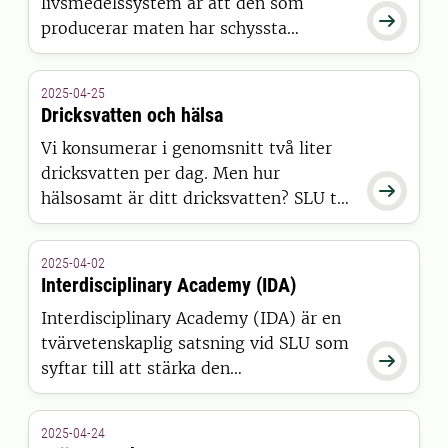
livsmedelssystem är att den som

producerar maten har schyssta
arbetsvillkor, upplever trygghet för sig
och sin familj, och känner uppskattning
2025-04-25
för sin roll som livsmedelsproducent.
Dricksvatten och hälsa
Vi konsumerar i genomsnitt två liter
dricksvatten per dag. Men hur

hälsosamt är ditt dricksvatten? SLU tar
fram kunskap för beslutsfattare och
vattenbransch som stödjer arbetet
2025-04-02
med säkrare dricksvatten och
Interdisciplinary Academy (IDA)
framtidens vattenrening.
Interdisciplinary Academy (IDA) är en
tvärvetenskaplig satsning vid SLU som

syftar till att stärka den
tvärvetenskapliga kompetensen vid
hela universitetet. Genom IDA får
2025-04-24
tvärvetenskapliga forskargrupper om