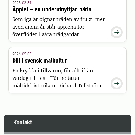
2025-03-31
Richard Tellströms krönika över
Äpplet – en underutnyttjad pärla
midsommarmaten.
Somliga år dignar träden av frukt, men
även andra år står äpplena för

överflödet i våra trädgårdar,
grönsaksdiskar och fruktkorgar på
jobbet. Läs måltidsforskaren Richard
2026-05-03
Tellströms krönika om äpplet genom
Dill i svensk matkultur
Sveriges historia och forskningen om
En krydda i tillvaron, för allt ifrån
dess framtid.
vardag till fest. Här berättar

måltidshistorikern Richard Tellström
mer om dillens plats i den svenska
matkulturen.
Kontakt