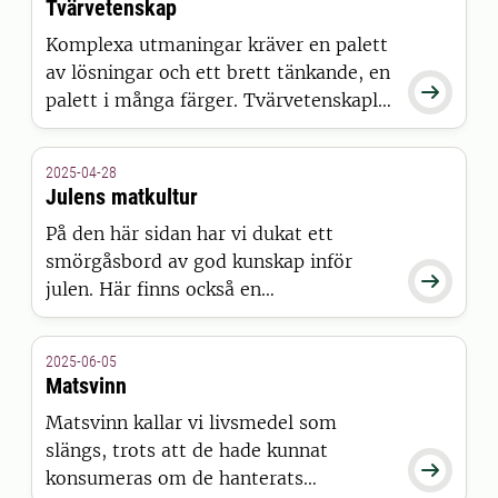
Tvärvetenskap
under åtta månaders tid möjlighet att
Komplexa utmaningar kräver en palett
tillsammans och i en inspirerande
av lösningar och ett brett tänkande, en
miljö utveckla sin förmåga att arbeta

palett i många färger. Tvärvetenskaplig
tvärvetenskapligt.
forskning är nödvändig för att lösa de
stora samhällsutmaningarna. Ett av
2025-04-28
framtidsplattformarnas viktigaste mål
Julens matkultur
är att utveckla tvärvetenskapliga
På den här sidan har vi dukat ett
arbetssätt genom att initiera och
smörgåsbord av god kunskap inför
möjliggöra samarbete över

julen. Här finns också en
vetenskapliga disciplingränser.
adventskalender i fyra avsnitt med
filmer om julmat och hållbarhet. God
2025-06-05
jul från SLU Future Food!
Matsvinn
Matsvinn kallar vi livsmedel som
slängs, trots att de hade kunnat

konsumeras om de hanterats