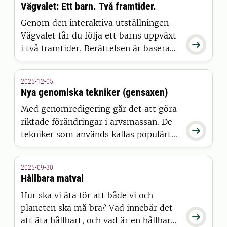
Vägvalet: Ett barn. Två framtider.
Genom den interaktiva utställningen
Vägvalet får du följa ett barns uppväxt

i två framtider. Berättelsen är baserad
på forskning och verkliga tester som är
genomförda inom forskningsprojekten
2025-12-05
Plan’EAT, PLATE och SWITCH. Deltar i
Nya genomiska tekniker (gensaxen)
dessa forskningsprojekt gör forskare
Med genomredigering går det att göra
från SLU, Stockholms universitet,
riktade förändringar i arvsmassan. De
Beijer institutet, RISE och Chalmers

tekniker som används kallas populärt
och ett stort antal universitet runt om
för gensaxar. Med hjälp av sådan
i Europa.
teknik kan forskningen ta fram nya
2025-09-30
sorter av grödor som ger mer mat,
Hållbara matval
minskar behovet av kemikalier i
Hur ska vi äta för att både vi och
jordbruket och som är anpassade till
planeten ska må bra? Vad innebär det
ett förändrat klimat.

att äta hållbart, och vad är en hållbar