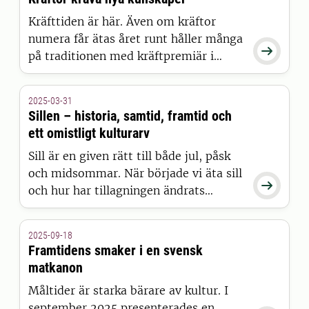
dess historia när vi planerar för
Kräfttiden är här. Även om kräftor
framtidens mat.
numera får ätas året runt håller många

på traditionen med kräftpremiär i
augusti, för att längtan och
säsongsätande gör mat så mycket
2025-03-31
godare. Läs måltidsforskaren Richard
Sillen – historia, samtid, framtid och
Tellströms krönika om kräftätandets
ett omistligt kulturarv
historia.
Sill är en given rätt till både jul, påsk
och midsommar. När började vi äta sill

och hur har tillagningen ändrats
genom århundradena?
Måltidsforskaren Richard Tellström
2025-09-18
bjuder på en historisk exposé över
Framtidens smaker i en svensk
sillen!
matkanon
Måltider är starka bärare av kultur. I
september 2025 presenterades en