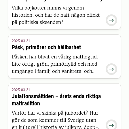
Vilka bojkotter minns vi genom
historien, och har de haft någon effekt

på politiska skeenden?
2025-03-31
Påsk, primörer och hållbarhet
Påsken har blivit en vårlig mathögtid.
Lite örtigt grön, primörfylld och med

umgänge i familj och vänkrets, och
kanske konstutflykter. Men i historien
var påsken en påver tid. Så vad var och
2025-03-31
är en hållbar påsk?
Julaftonsmåltiden – årets enda riktiga
mattradition
Varför har vi skinka på julbordet? Hur
gör de som kommer till Sverige utan

en kulturell historia av julkorv, dopp-