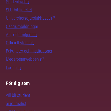
Studentwebb
SLU-biblioteket
Universitetsdjursjukhuset
Centrumbildningar
Art- och miljödata
Officiell statistik
Fakulteter och institutioner
Medarbetarwebben
Logga in
För dig som
vill bli student
är journalist