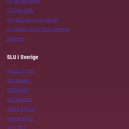
vill bli doktorand
vill söka jobb
vill rapportera om naturen
är verksam inom SLU:s sektorer
är alumn
SLU i Sverige
Alla SLU-orter
SLU Alnarp
SLU Umeå
SLU Uppsala
Jobba på SLU
Kontakta SLU
Stöd SLU