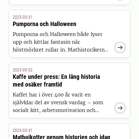
uppmärksamma husmanskostens plats
i det svenska köket. Men vad är
2025-03-31
egentligen husmanskost? Vår
Pumporna och Halloween
måltidshistoriker Richard Tellström
Pumporna och Halloween både lyser
berättar mer i den här krönikan.
upp och kittlar fantasin när

höstmörkret rullar in. Mathistorikern
Richard Tellström kåserar här om den
ursvenska traditionen att ta in nya
2025-05-02
högtider och det som har blivit
Kaffe under press: En lång historia
mångas favorithögtid.
med osäker framtid
Kaffet har i över 400 år varit en
självklar del av svensk vardag – som

socialt kitt, arbetsmotivation och
kulturmarkör.
2025-03-31
Matbojkotter genom historien och idag