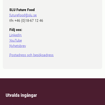
SLU Future Food
futurefood@slu.se
tfn +46 (0)18-67 12 46
Följ oss:
LinkedIn
YouTube
Nyhetsbrev
Postadress och besöksadress
Utvalda ingångar