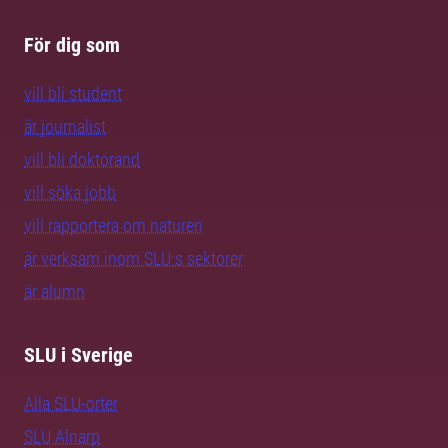
För dig som
vill bli student
är journalist
vill bli doktorand
vill söka jobb
vill rapportera om naturen
är verksam inom SLU:s sektorer
är alumn
SLU i Sverige
Alla SLU-orter
SLU Alnarp