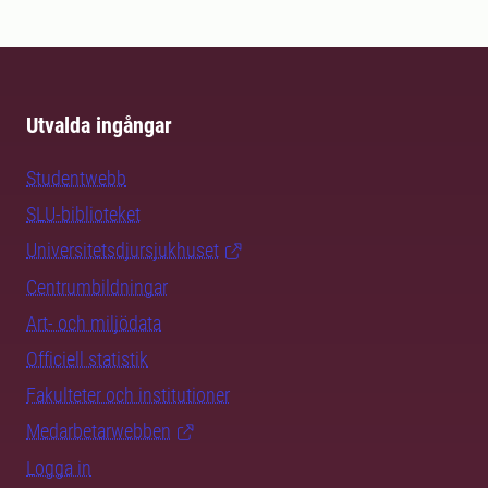
Utvalda ingångar
Studentwebb
SLU-biblioteket
Universitetsdjursjukhuset
Centrumbildningar
Art- och miljödata
Officiell statistik
Fakulteter och institutioner
Medarbetarwebben
Logga in