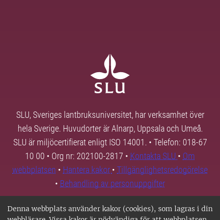
SLU, Sveriges lantbruksuniversitet, har verksamhet över
hela Sverige. Huvudorter är Alnarp, Uppsala och Umeå.
SLU är miljöcertifierat enligt ISO 14001. • Telefon: 018-67
10 00 • Org nr: 202100-2817 •
Kontakta SLU
•
Om
webbplatsen
•
Hantera kakor
•
Tillgänglighetsredogörelse
•
Behandling av personuppgifter
Denna webbplats använder kakor (cookies), som lagras i din
webbläsare. Vissa kakor är nödvändiga för att webbplatsen