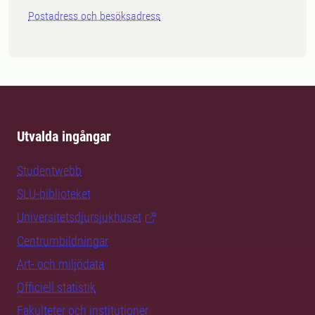
Postadress och besöksadress
Utvalda ingångar
Studentwebb
SLU-biblioteket
Universitetsdjursjukhuset
Centrumbildningar
Art- och miljödata
Officiell statistik
Fakulteter och institutioner