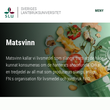
SVERIGES
MENY
LANTBRUKSUNIVERSITET
Matsvinn
Matsvinn kallar vi livsmedel som slängs, trots att de hade
kunnat konsumeras om de hanterats annorlunda. Cirka
en tredjedel av all mat som produceras slängs, enligt
FN:s organisation för livsmedel och jordbruk FAO.