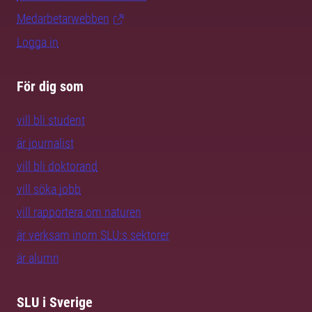
Medarbetarwebben
Logga in
För dig som
vill bli student
är journalist
vill bli doktorand
vill söka jobb
vill rapportera om naturen
är verksam inom SLU:s sektorer
är alumn
SLU i Sverige