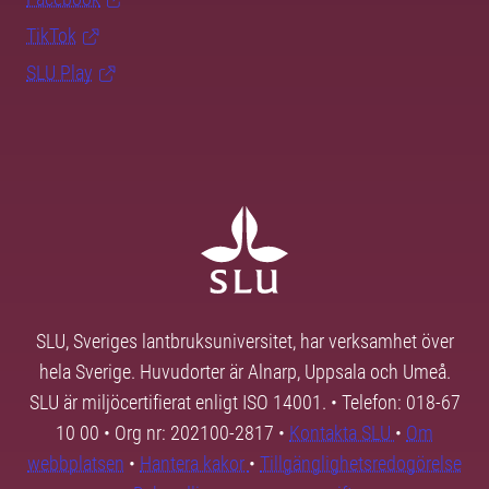
TikTok
SLU Play
SLU, Sveriges lantbruksuniversitet, har verksamhet över
hela Sverige. Huvudorter är Alnarp, Uppsala och Umeå.
SLU är miljöcertifierat enligt ISO 14001. • Telefon: 018-67
10 00 • Org nr: 202100-2817 •
Kontakta SLU
•
Om
webbplatsen
•
Hantera kakor
•
Tillgänglighetsredogörelse