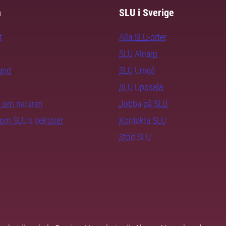
m
SLU i Sverige
t
Alla SLU-orter
SLU Alnarp
rand
SLU Umeå
SLU Uppsala
ra om naturen
Jobba på SLU
nom SLU:s sektorer
Kontakta SLU
Stöd SLU