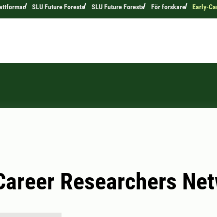
attformar
SLU Future Forests
SLU Future Forests
För forskare
Early-Ca
Career Researchers Ne