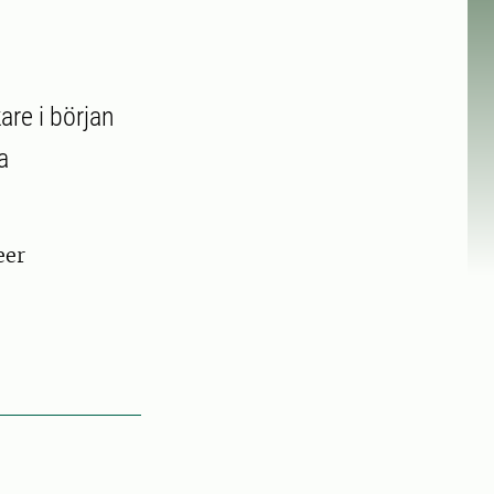
are i början
a
eer