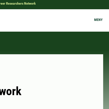
reer Researchers Network
MENY
twork