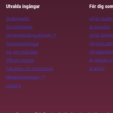
Utvalda ingångar
För dig so
Studentwebb
vill bli studen
SLU-biblioteket
är journalist
Universitetsdjursjukhuset
vill bli dokto
vill söka jobb
Centrumbildningar
vill rapporte
Art- och miljödata
är verksam i
Officiell statistik
är alumn
Fakulteter och institutioner
Medarbetarwebben
Logga in