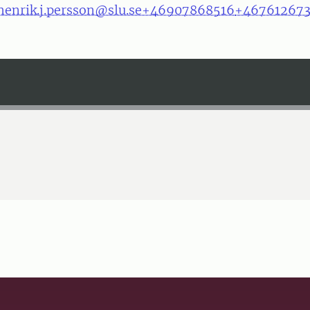
henrik.j.persson@slu.se
+46907868516
+46761267