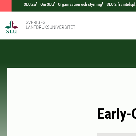
SLU.se
Om SLU
Organisation och styrning
SLU:s framtidspl
SVERIGES
LANTBRUKSUNIVERSITET
Early-