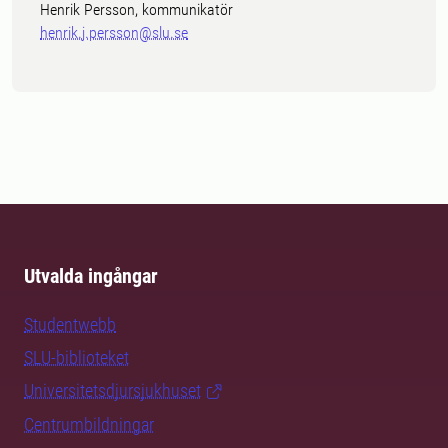
Henrik Persson, kommunikatör
henrik.j.persson@slu.se
Utvalda ingångar
Studentwebb
SLU-biblioteket
Universitetsdjursjukhuset
Centrumbildningar