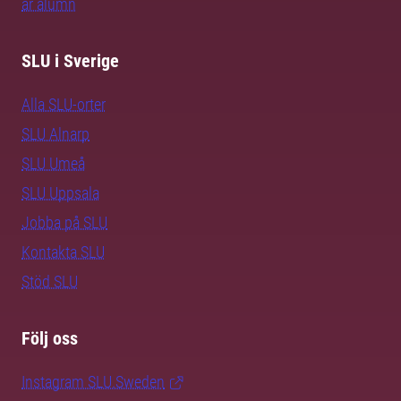
är alumn
SLU i Sverige
Alla SLU-orter
SLU Alnarp
SLU Umeå
SLU Uppsala
Jobba på SLU
Kontakta SLU
Stöd SLU
Följ oss
Instagram SLU.Sweden