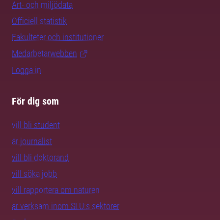
Art- och miljödata
Officiell statistik
Fakulteter och institutioner
Medarbetarwebben
Logga in
För dig som
vill bli student
är journalist
vill bli doktorand
vill söka jobb
vill rapportera om naturen
är verksam inom SLU:s sektorer