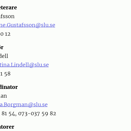
terare
afsson
ne.Gustafsson@slu.se
20 12
ör
dell
ina.Lindell@slu.se
21 58
inator
man
ia.Borgman@slu.se
 81 54, 073-037 59 82
torer