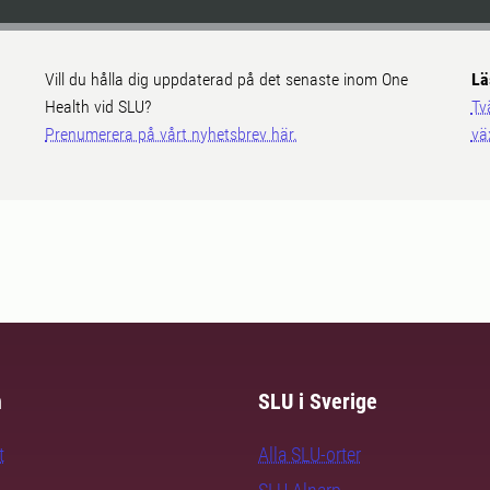
Vill du hålla dig uppdaterad på det senaste inom One
Lä
Health vid SLU?
Tv
Prenumerera på vårt nyhetsbrev här.
vä
m
SLU i Sverige
t
Alla SLU-orter