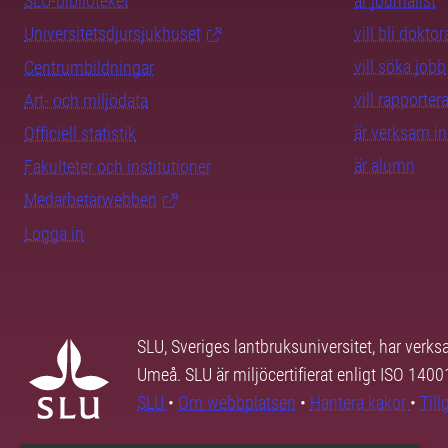
SLU-biblioteket
är journalist
Universitetsdjursjukhuset
vill bli dokto
vill söka jobb
Centrumbildningar
vill rapporte
Art- och miljödata
är verksam i
Officiell statistik
är alumn
Fakulteter och institutioner
Medarbetarwebben
Logga in
SLU, Sveriges lantbruksuniversitet, har verk
Umeå. SLU är miljöcertifierat enligt ISO 140
SLU
•
Om webbplatsen
•
Hantera kakor
•
Til