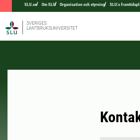
SLU.se
Om SLU
Organisation och styrning
SLU:s framtidspl
SVERIGES
LANTBRUKSUNIVERSITET
Konta