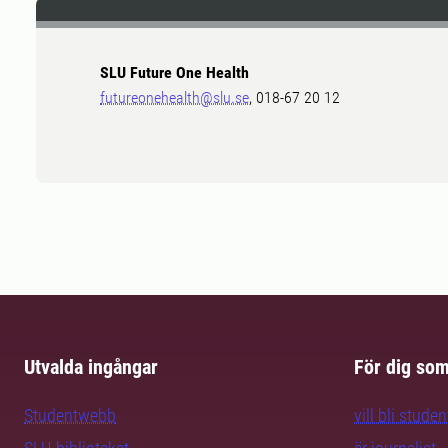
SLU Future One Health
futureonehealth@slu.se
, 018-67 20 12
Utvalda ingångar
För dig so
Studentwebb
vill bli studen