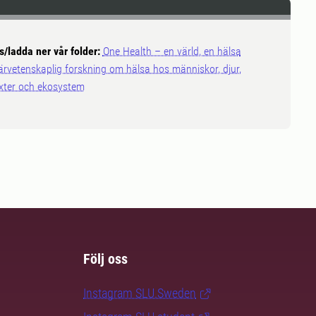
s/ladda ner vår folder:
One Health – en värld, en hälsa
ärvetenskaplig forskning om hälsa hos människor, djur,
xter och ekosystem
Följ oss
Instagram SLU.Sweden