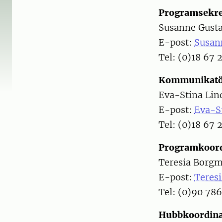
Programsekre
Susanne Gust
E-post:
Susan
Tel: (0)18 67 
Kommunikat
Eva-Stina Lin
E-post:
Eva-St
Tel: (0)18 67 
Programkoord
Teresia Borg
E-post:
Teres
Tel: (0)90 786
Hubbkoordina