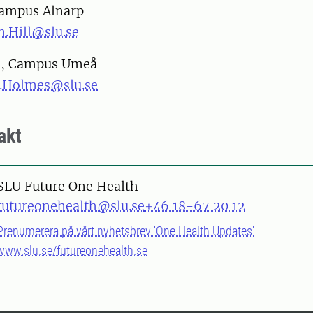
Campus Alnarp
n.Hill@slu.se
s, Campus Umeå
a.Holmes@slu.se
akt
SLU Future One Health
futureonehealth@slu.se
+46 18-67 20 12
Prenumerera på vårt nyhetsbrev 'One Health Updates'
www.slu.se/futureonehealth.se