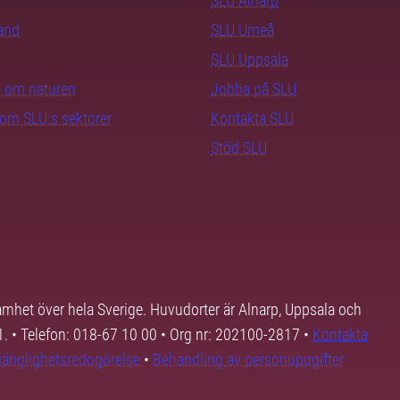
SLU Alnarp
rand
SLU Umeå
SLU Uppsala
ra om naturen
Jobba på SLU
nom SLU:s sektorer
Kontakta SLU
Stöd SLU
samhet över hela Sverige. Huvudorter är Alnarp, Uppsala och
01. • Telefon: 018-67 10 00 • Org nr: 202100-2817 •
Kontakta
lgänglighetsredogörelse
•
Behandling av personuppgifter