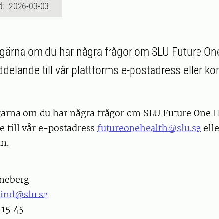
d: 2026-03-03
gärna om du har några frågor om SLU Future One
delande till vår plattforms e-postadress eller ko
gärna om du har några frågor om SLU Future One H
 till vår e-postadress
futureonehealth@slu.se
elle
an.
nneberg
Lind@slu.se
 15 45