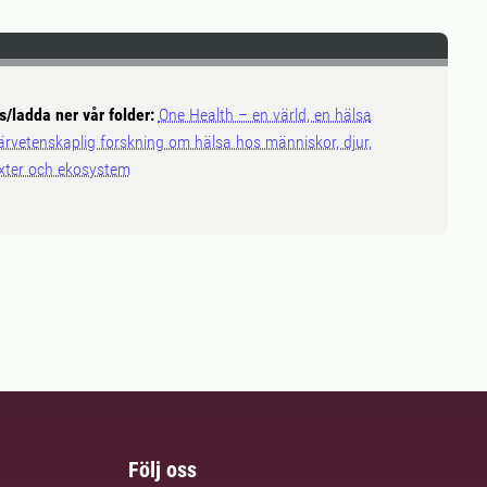
s/ladda ner vår folder:
One Health – en värld, en hälsa
ärvetenskaplig forskning om hälsa hos människor, djur,
xter och ekosystem
Följ oss