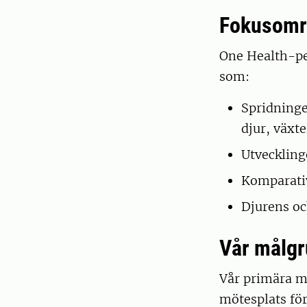
Fokusomr
One Health-per
som:
Spridninge
djur, växte
Utveckling
Komparati
Djurens oc
Vår målg
Vår primära m
mötesplats för 