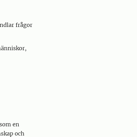
ndlar frågor
människor,
 som en
unskap och