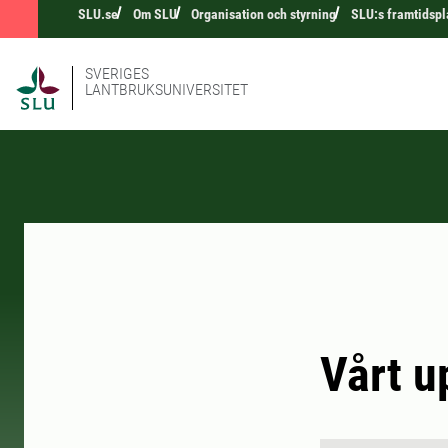
SLU.se
Om SLU
Organisation och styrning
SLU:s framtidspl
SVERIGES
LANTBRUKSUNIVERSITET
Vårt u