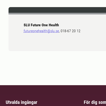
SLU Future One Health
futureonehealth@slu.se
, 018-67 20 12
Utvalda ingångar
För dig so