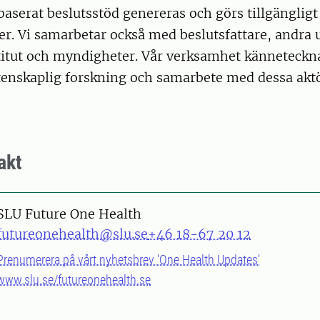
baserat beslutsstöd genereras och görs tillgängligt 
r. Vi samarbetar också med beslutsfattare, andra u
itut och myndigheter. Vår verksamhet kännetecknas
tenskaplig forskning och samarbete med dessa aktö
akt
SLU Future One Health
futureonehealth@slu.se
+46 18-67 20 12
Prenumerera på vårt nyhetsbrev 'One Health Updates'
www.slu.se/futureonehealth.se