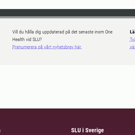
Vill du hålla dig uppdaterad på det senaste inom One
Lä
Health vid SLU?
Tv
Prenumerera på vårt nyhetsbrev här.
vä
m
SLU i Sverige