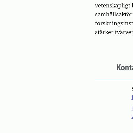
vetenskapligt 
samhällsaktöre
forskningsinst
stärker tvärve
Kont