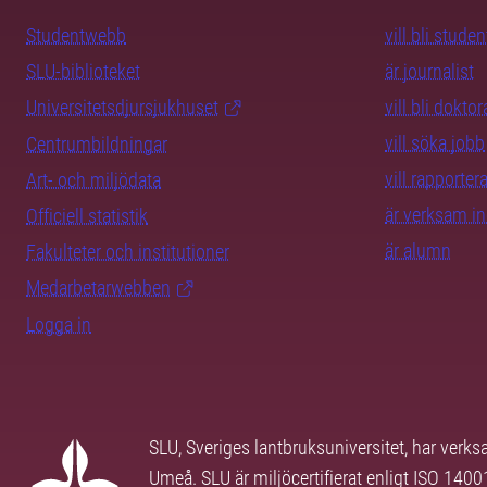
Studentwebb
vill bli studen
SLU-biblioteket
är journalist
Universitetsdjursjukhuset
vill bli dokto
vill söka jobb
Centrumbildningar
vill rapporte
Art- och miljödata
är verksam i
Officiell statistik
är alumn
Fakulteter och institutioner
Medarbetarwebben
Logga in
SLU, Sveriges lantbruksuniversitet, har verk
Umeå. SLU är miljöcertifierat enligt ISO 140