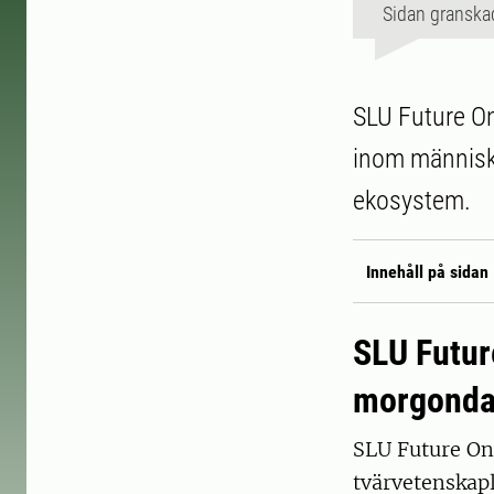
Sidan granska
SLU Future On
inom människo
ekosystem.
Innehåll på sidan
SLU Future
morgonda
SLU Future One
tvärvetenskapl