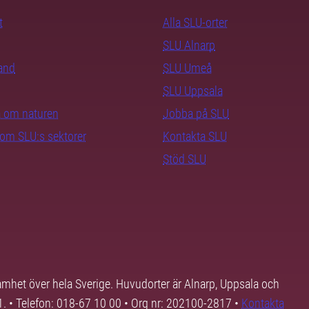
t
Alla SLU-orter
SLU Alnarp
rand
SLU Umeå
SLU Uppsala
ra om naturen
Jobba på SLU
nom SLU:s sektorer
Kontakta SLU
Stöd SLU
samhet över hela Sverige. Huvudorter är Alnarp, Uppsala och
01. • Telefon: 018-67 10 00 • Org nr: 202100-2817 •
Kontakta