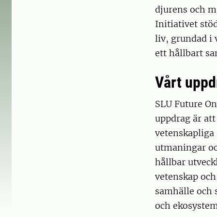
djurens och m
Initiativet stö
liv, grundad i
ett hållbart s
Vårt uppd
SLU Future On
uppdrag är att
vetenskapliga 
utmaningar och
hållbar utveck
vetenskap och 
samhälle och s
och ekosyste