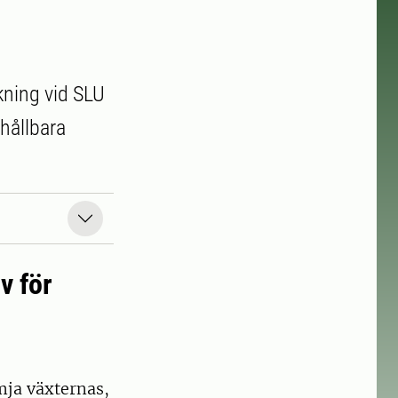
kning vid SLU
hållbara
v för
mja växternas,