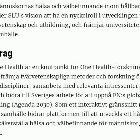
änniskornas hälsa och välbefinnande inom hållba
der SLU:s vision att ha en nyckelroll i utvecklingen 
 vetenskap och utbildning, och främjar universitetet
amhälle.
rag
e Health är en knutpunkt för One Health-forskning
 främja tvärvetenskapliga metoder och forskning ö
discipliner, samarbeta med relevanta intressenter
 bidra till Sveriges arbete för att uppnå FN:s glob
ling (Agenda 2030). Som ett interaktivt gränssnitt
samhälle bidrar plattformen till att utveckla ett hå
äkerställa hälsa och välbefinnande för människor,
m.