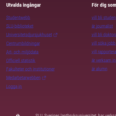
Utvalda ingångar
För dig so
Studentwebb
vill bli studen
SLU-biblioteket
är journalist
Universitetsdjursjukhuset
vill bli dokto
vill söka jobb
Centrumbildningar
vill rapporte
Art- och miljödata
är verksam i
Officiell statistik
är alumn
Fakulteter och institutioner
Medarbetarwebben
Logga in
SLU, Sveriges lantbruksuniversitet, har verk