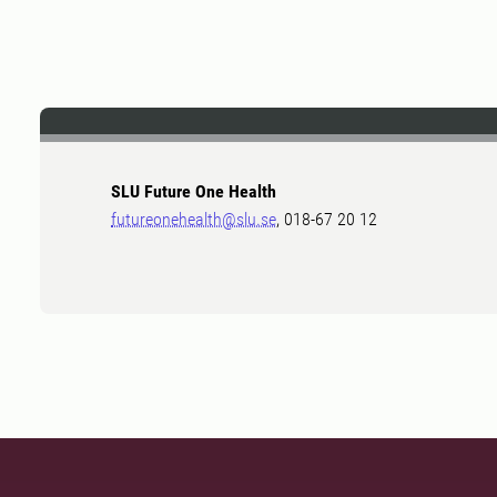
SLU Future One Health
futureonehealth@slu.se
, 018-67 20 12