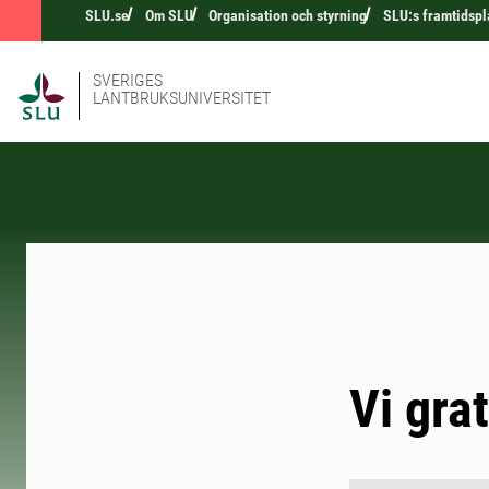
SLU.se
Om SLU
Organisation och styrning
SLU:s framtidspl
SVERIGES
LANTBRUKSUNIVERSITET
Vi gra