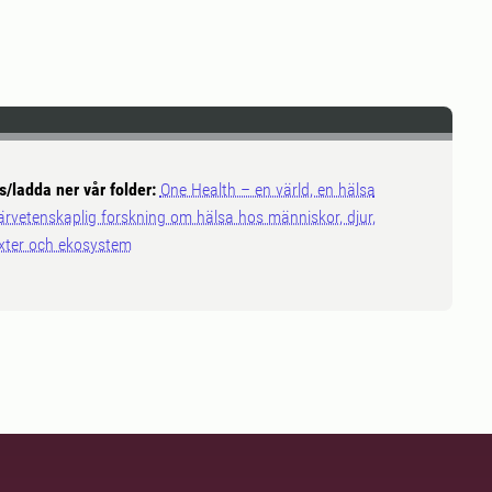
s/ladda ner vår folder:
One Health – en värld, en hälsa
ärvetenskaplig forskning om hälsa hos människor, djur,
xter och ekosystem