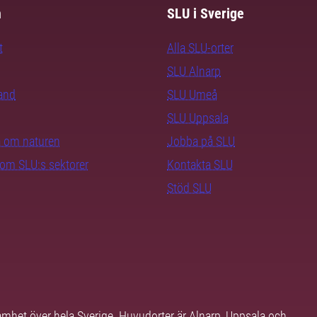
m
SLU i Sverige
t
Alla SLU-orter
SLU Alnarp
rand
SLU Umeå
SLU Uppsala
ra om naturen
Jobba på SLU
nom SLU:s sektorer
Kontakta SLU
Stöd SLU
samhet över hela Sverige. Huvudorter är Alnarp, Uppsala och