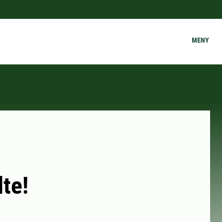
MENY
lte!