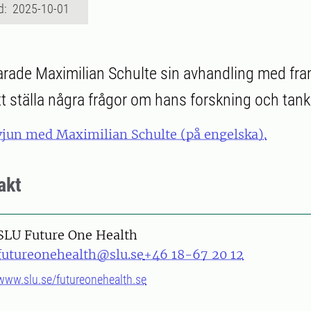
d: 2025-10-01
arade Maximilian Schulte sin avhandling med fr
t ställa några frågor om hans forskning och tank
vjun med Maximilian Schulte (på engelska).
akt
SLU Future One Health
futureonehealth@slu.se
+46 18-67 20 12
www.slu.se/futureonehealth.se