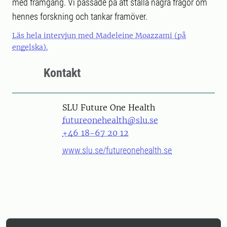
med framgång. Vi passade på att ställa några frågor om
hennes forskning och tankar framöver.
Läs hela intervjun med Madeleine Moazzami (på
engelska).
Kontakt
SLU Future One Health
futureonehealth@slu.se
+46 18-67 20 12
www.slu.se/futureonehealth.se