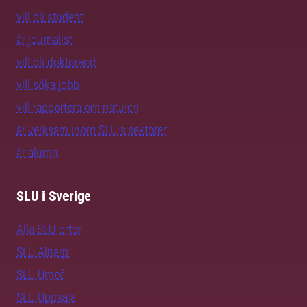
vill bli student
är journalist
vill bli doktorand
vill söka jobb
vill rapportera om naturen
är verksam inom SLU:s sektorer
är alumn
SLU i Sverige
Alla SLU-orter
SLU Alnarp
SLU Umeå
SLU Uppsala