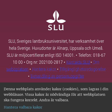
SLU, Sveriges lantbruksuniversitet, har verksamhet över
hela Sverige. Huvudorter är Alnarp, Uppsala och Umeå.
SLU är miljöcertifierat enligt ISO 14001. • Telefon: 018-67
10 00 • Org nr: 202100-2817 •
Kontakta SLU
•
Om
webbplatsen
•
Hantera kakor
•
Tillgänglighetsredogörelse
•
Behandling av personuppgifter
Denna webbplats använder kakor (cookies), som lagras i din
webbläsare. Vissa kakor är nödvändiga för att webbplatsen
ska fungera korrekt. Andra är valbara.
Hantera valbara kakor