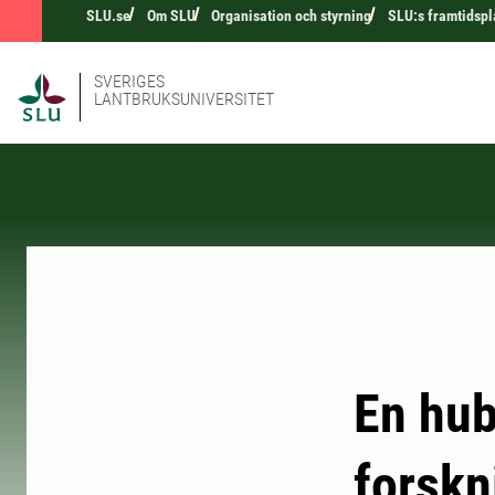
SLU.se
Om SLU
Organisation och styrning
SLU:s framtidspl
SVERIGES
LANTBRUKSUNIVERSITET
En hub
forskn