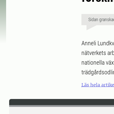
Sidan granska
Anneli Lundkv
nätverkets ar
nationella vä
trädgårdsodlin
Läs hela artik