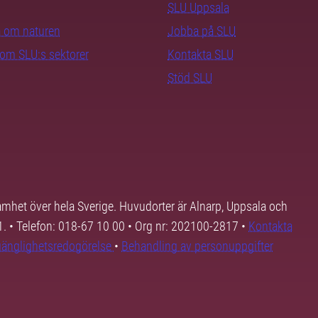
SLU Uppsala
ra om naturen
Jobba på SLU
nom SLU:s sektorer
Kontakta SLU
Stöd SLU
samhet över hela Sverige. Huvudorter är Alnarp, Uppsala och
01. • Telefon: 018-67 10 00 • Org nr: 202100-2817 •
Kontakta
lgänglighetsredogörelse
•
Behandling av personuppgifter