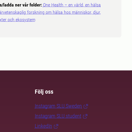
s/ladda ner vår folder:
One Health – en värld, en hälsa
ärvetenskaplig forskning om hälsa hos människor, djur,
xter och ekosystem
Följ oss
Instagram SLU.Sweden
Instagram SLU.student
LinkedIn