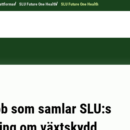
attformar
SLU Future One Health
SLU Future One Health
b som samlar SLU:s
ing om växtskydd