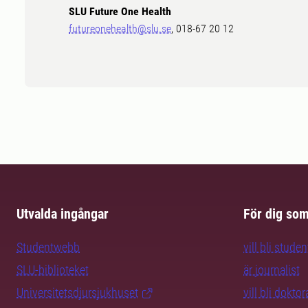
SLU Future One Health
futureonehealth@slu.se
, 018-67 20 12
Utvalda ingångar
För dig so
Studentwebb
vill bli studen
SLU-biblioteket
är journalist
Universitetsdjursjukhuset
vill bli dokto