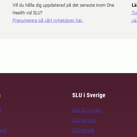
Vill du hålla dig uppdaterad på det senaste inom One
Lä
Health vid SLU?
Tv
Prenumerera på vårt nyhetsbrev här.
vä
m
SLU i Sverige
t
Alla SLU-orter
SLU Alnarp
rand
SLU Umeå