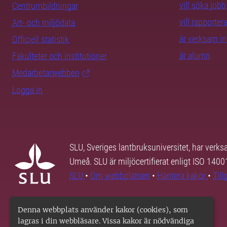
vill söka jobb
Centrumbildningar
vill rapporte
Art- och miljödata
är verksam i
Officiell statistik
är alumn
Fakulteter och institutioner
Medarbetarwebben
Logga in
SLU, Sveriges lantbruksuniversitet, har verk
Umeå. SLU är miljöcertifierat enligt ISO 140
SLU
•
Om webbplatsen
•
Hantera kakor
•
Til
Denna webbplats använder kakor (cookies), som
lagras i din webbläsare. Vissa kakor är nödvändiga