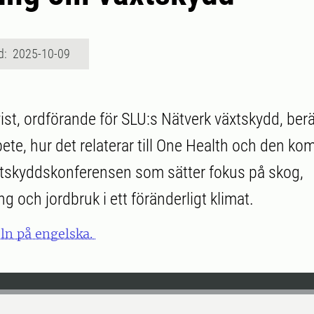
d: 2025-10-09
ist, ordförande för SLU:s Nätverk växtskydd, ber
bete, hur det relaterar till One Health och den 
xtskyddskonferensen som sätter fokus på skog,
g och jordbruk i ett föränderligt klimat.
eln på engelska.