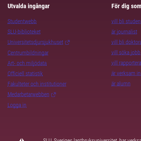
Utvalda ingångar
För dig so
Studentwebb
vill bli studen
SLU-biblioteket
är journalist
Universitetsdjursjukhuset
vill bli dokto
vill söka jobb
Centrumbildningar
vill rapporte
Art- och miljödata
är verksam i
Officiell statistik
är alumn
Fakulteter och institutioner
Medarbetarwebben
Logga in
SLU, Sveriges lantbruksuniversitet, har verk