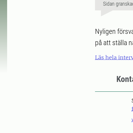
Sidan granska
Nyligen förs
på att ställa
Läs hela inte
Kont