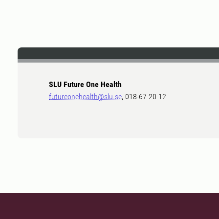
SLU Future One Health
futureonehealth@slu.se
, 018-67 20 12