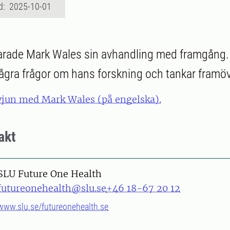
d: 2025-10-01
varade Mark Wales sin avhandling med framgång.
 några frågor om hans forskning och tankar framöv
rvjun med Mark Wales (på engelska).
akt
SLU Future One Health
futureonehealth@slu.se
+46 18-67 20 12
www.slu.se/futureonehealth.se