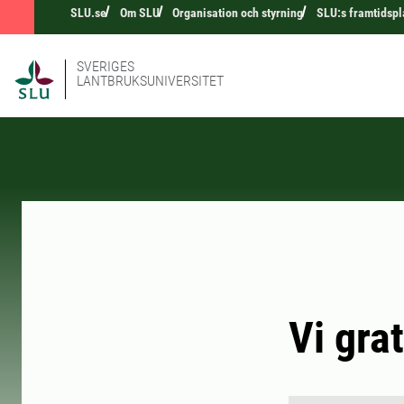
SLU.se
Om SLU
Organisation och styrning
SLU:s framtidspl
SVERIGES
LANTBRUKSUNIVERSITET
Vi gra