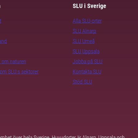
m
SLU i Sverige
t
Alla SLU-orter
SLU Alnarp
rand
SLU Umeå
SLU Uppsala
ra om naturen
Jobba på SLU
nom SLU:s sektorer
Kontakta SLU
Stöd SLU
samhet över hela Sverige. Huvudorter är Alnarp, Uppsala och