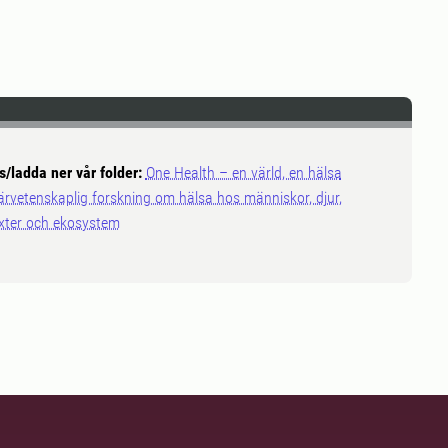
s/ladda ner vår folder:
One Health – en värld, en hälsa
ärvetenskaplig forskning om hälsa hos människor, djur,
xter och ekosystem