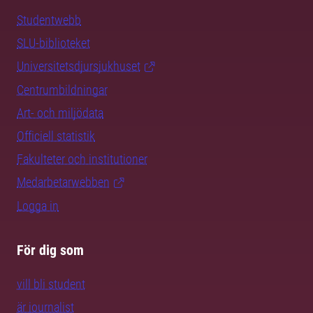
Studentwebb
SLU-biblioteket
Universitetsdjursjukhuset
Centrumbildningar
Art- och miljödata
Officiell statistik
Fakulteter och institutioner
Medarbetarwebben
Logga in
För dig som
vill bli student
är journalist