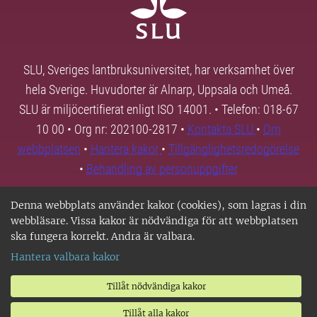
SLU, Sveriges lantbruksuniversitet, har verksamhet över
hela Sverige. Huvudorter är Alnarp, Uppsala och Umeå.
SLU är miljöcertifierat enligt ISO 14001. • Telefon: 018-67
10 00 • Org nr: 202100-2817 •
Kontakta SLU
•
Om
webbplatsen
•
Hantera kakor
•
Tillgänglighetsredogörelse
•
Behandling av personuppgifter
Denna webbplats använder kakor (cookies), som lagras i din
webbläsare. Vissa kakor är nödvändiga för att webbplatsen
ska fungera korrekt. Andra är valbara.
Hantera valbara kakor
Tillåt nödvändiga kakor
Tillåt alla kakor