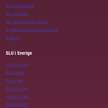
vill bli doktorand
vill söka jobb
vill rapportera om naturen
är verksam inom SLU:s sektorer
är alumn
SLU i Sverige
Alla SLU-orter
SLU Alnarp
SLU Umeå
SLU Uppsala
Jobba på SLU
Kontakta SLU