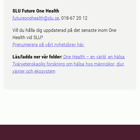
SLU Future One Health
futureonehealth@slu.se
, 018-67 20 12
Vill du hålla dig uppdaterad på det senaste inom One
Health vid SLU?
Prenumerera på vårt nyhetsbrev här.
Läs/ladda ner vår folder:
One Health – en värld, en hälsa
Tvärvetenskaplig forskning om hälsa hos människor, djur,
växter och ekosystem