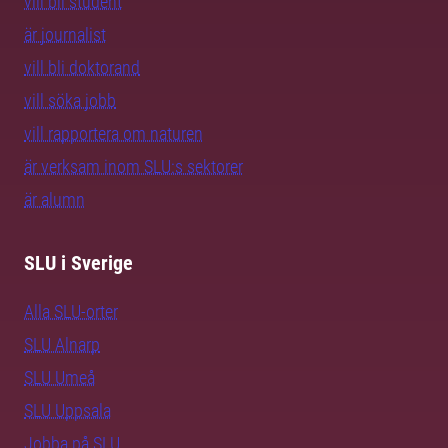
vill bli student
är journalist
vill bli doktorand
vill söka jobb
vill rapportera om naturen
är verksam inom SLU:s sektorer
är alumn
SLU i Sverige
Alla SLU-orter
SLU Alnarp
SLU Umeå
SLU Uppsala
Jobba på SLU