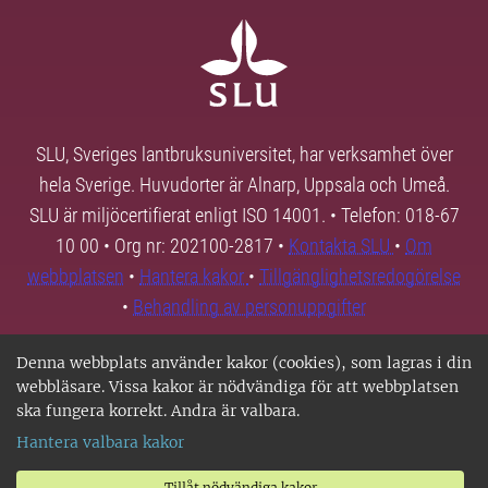
SLU, Sveriges lantbruksuniversitet, har verksamhet över
hela Sverige. Huvudorter är Alnarp, Uppsala och Umeå.
SLU är miljöcertifierat enligt ISO 14001. • Telefon: 018-67
10 00 • Org nr: 202100-2817 •
Kontakta SLU
•
Om
webbplatsen
•
Hantera kakor
•
Tillgänglighetsredogörelse
•
Behandling av personuppgifter
Denna webbplats använder kakor (cookies), som lagras i din
webbläsare. Vissa kakor är nödvändiga för att webbplatsen
ska fungera korrekt. Andra är valbara.
Hantera valbara kakor
Tillåt nödvändiga kakor