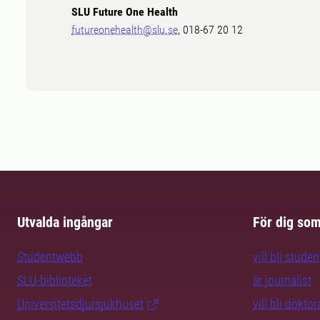
SLU Future One Health
futureonehealth@slu.se
, 018-67 20 12
Utvalda ingångar
För dig so
Studentwebb
vill bli studen
SLU-biblioteket
är journalist
Universitetsdjursjukhuset
vill bli dokto