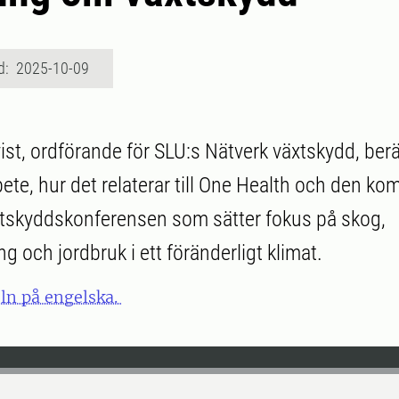
d: 2025-10-09
ist, ordförande för SLU:s Nätverk växtskydd, ber
bete, hur det relaterar till One Health och den 
xtskyddskonferensen som sätter fokus på skog,
g och jordbruk i ett föränderligt klimat.
eln på engelska.