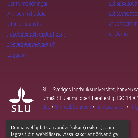
vill söka jobb
Centrumbildningar
vill rapporte
Art- och miljödata
är verksam i
Officiell statistik
är alumn
Fakulteter och institutioner
Medarbetarwebben
Logga in
SLU, Sveriges lantbruksuniversitet, har verk
Umeå. SLU är miljöcertifierat enligt ISO 140
SLU
•
Om webbplatsen
•
Hantera kakor
•
Til
Denna webbplats använder kakor (cookies), som
lagras i din webbläsare. Vissa kakor är nödvändiga