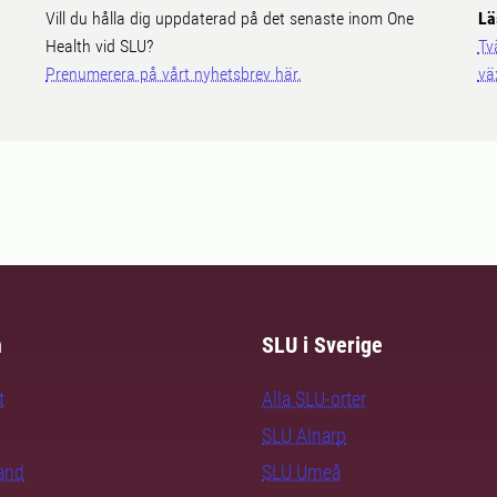
Vill du hålla dig uppdaterad på det senaste inom One
Lä
Health vid SLU?
Tv
Prenumerera på vårt nyhetsbrev här.
vä
m
SLU i Sverige
t
Alla SLU-orter
SLU Alnarp
rand
SLU Umeå