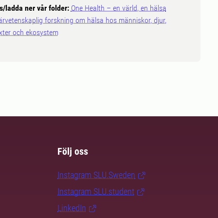
s/ladda ner vår folder:
One Health – en värld, en hälsa
ärvetenskaplig forskning om hälsa hos människor, djur,
xter och ekosystem
Följ oss
Instagram SLU.Sweden
Instagram SLU.student
LinkedIn