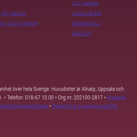
SLU Uppsala
ra om naturen
Jobba på SLU
nom SLU:s sektorer
Kontakta SLU
Stöd SLU
samhet över hela Sverige. Huvudorter är Alnarp, Uppsala och
01. • Telefon: 018-67 10 00 • Org nr: 202100-2817 •
Kontakta
lgänglighetsredogörelse
•
Behandling av personuppgifter