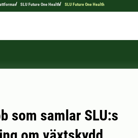
attformar
SLU Future One Health
SLU Future One Health
b som samlar SLU:s
ing om växtskydd