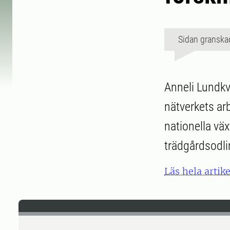
Sidan granska
Anneli Lundkv
nätverkets ar
nationella vä
trädgårdsodlin
Läs hela artik