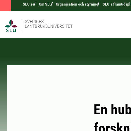
SLU.se
Om SLU
Organisation och styrning
SLU:s framtidspl
SVERIGES
LANTBRUKSUNIVERSITET
En hub
forskn