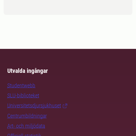
Utvalda ingångar
Studentwebb
SLU-biblioteket
Universitetsdjursjukhuset
Centrumbildningar
Art- och miljödata
Officiell statistik