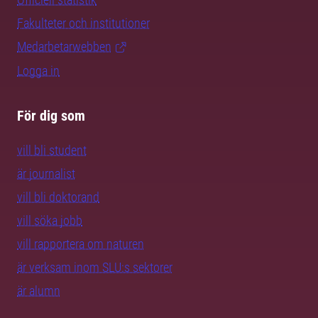
Fakulteter och institutioner
Medarbetarwebben
Logga in
För dig som
vill bli student
är journalist
vill bli doktorand
vill söka jobb
vill rapportera om naturen
är verksam inom SLU:s sektorer
är alumn