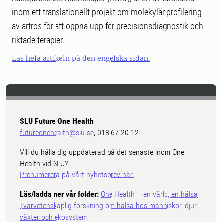
inom ett translationellt projekt om molekylär profilering
av artros för att öppna upp för precisionsdiagnostik och
riktade terapier.
Läs hela artikeln på den engelska sidan.
SLU Future One Health
futureonehealth@slu.se
, 018-67 20 12
Vill du hålla dig uppdaterad på det senaste inom One
Health vid SLU?
Prenumerera på vårt nyhetsbrev här.
Läs/ladda ner vår folder:
One Health – en värld, en hälsa
Tvärvetenskaplig forskning om hälsa hos människor, djur,
växter och ekosystem